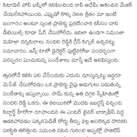
సిటాడెల్ హానీ బన్నీలో కనిపించింది కానీ అదేమీ ఆశించిన మేజిక్
చేయలేకపోయింది. ఎప్పుడో కొన్ని నెలల క్రితం మా ఇంటి
బంగారం అంటూ స్వంత ప్రాజెక్టు ప్రకటించాక కనీసం దాని
డీటెయిల్స్ కూడా షేర్ చేసుకోలేదు. ఇదిలా ఉండగా సమంతా
మహిళా దర్శకురాలు నందిని రెడ్డికి గ్రీన్ సిగ్నల్ ఇచ్చినట్టు
సమాచారం. ఇన్స్ టాలో డైరెక్టర్ పుట్టినరోజు సందర్భంగా
పరస్పరం పంచుకున్న సందేశాలు చూస్తే అదే అనిపిస్తుంది.
త్వరలోనే కలిసి పని చేసేందుకు ఎదురు చూస్తున్నట్టు ఇద్దరూ
మెసేజ్ చేసుకోవడం ఒక ప్రాజెక్టు వైపు అడుగులు పడుతున్న
సంకేతాన్ని ఇస్తున్నాయి. సామ్ కున్న అతి దగ్గరి స్నేహితుల్లో
నందిని రెడ్డి ఒకరు. ఈ కలయికలో మొదట జబర్దస్త్ వచ్చింది.
సిద్దార్థ్ హీరోగా రూపొందిన ఈ ఎంటర్ టైనర్ బాక్సాఫీస్ వద్ద
ఆడకపోవడం పక్కనపెడితే కోర్టు తీర్పు వల్ల అసలెక్కడ దొరకని
పరిస్థితి తలెత్తింది. సమంత నటన గురించి అప్పట్లో పాజిటివ్