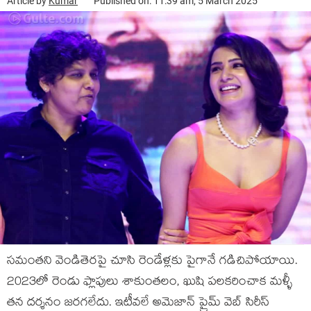
Article by
Kumar
Published on: 11:39 am, 5 March 2025
సమంతని వెండితెరపై చూసి రెండేళ్లకు పైగానే గడిచిపోయాయి.
2023లో రెండు ఫ్లాపులు శాకుంతలం, ఖుషి పలకరించాక మళ్ళీ
తన దర్శనం జరగలేదు. ఇటీవలే అమెజాన్ ప్రైమ్ వెబ్ సిరీస్