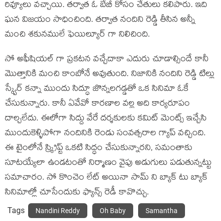
రివ్యూలు వచ్చాయి. తర్వాత ఓ బేబీ కోసం చేతులు కలిపారు. ఇది
ఘన విజయం సాధించింది. తర్వాత నందిని రెడ్డి తీసిన అన్నీ
మంచి శకునములే ఫెయిల్యూర్ గా నిలిచింది.
సో అఫీషియల్ గా ప్రకటన వచ్చేదాకా ఎదురు చూడాల్సిందే కానీ
మొత్తానికి మంచి కాంబోనే అవుతుంది. నిజానికి నందిని రెడ్డి టిల్లు
స్క్వేర్ కన్నా ముందు సిద్ధూ జొన్నలగడ్డతో ఒక సినిమా ఓకే
చేసుకున్నారు. కానీ ఏవేవో కారణాల వల్ల అది కార్యరూపం
దాల్చలేదు. ఈలోగా సిద్దు వేరే దర్శకులకు కమిట్ మెంట్స్ ఇచ్చేసి
ముందుకెళ్ళిపోగా నందినికి రెండు సంవత్సరాల గ్యాప్ వచ్చింది.
ఈ టైంలోనే స్క్రిప్ట్ ఒకటి సిద్ధం చేసుకున్నారని, సమంతాకు
సూటయ్యేలా ఉండటంతో నిర్మాణం వైపు అడుగులు పడుతున్నట్టు
సమాచారం. సో కొంచెం లేట్ అయినా సామ్ ని బ్యాక్ టు బ్యాక్
సినిమాల్లో చూసేందుకు ఫ్యాన్స్ రెడీ కావొచ్చు.
Tags
Nandini Reddy
Oh Baby
Samantha