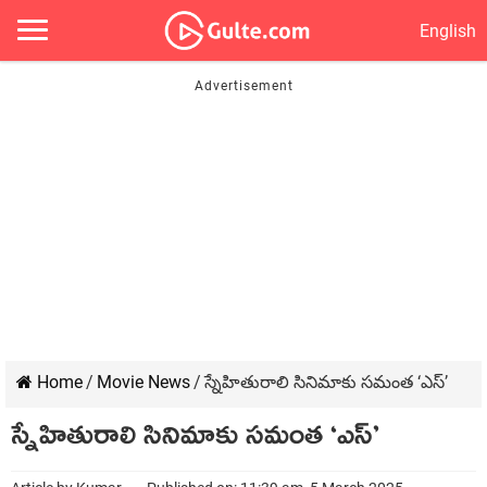
English
Home
/
Movie News
/
స్నేహితురాలి సినిమాకు సమంత ‘ఎస్’
స్నేహితురాలి సినిమాకు సమంత ‘ఎస్’