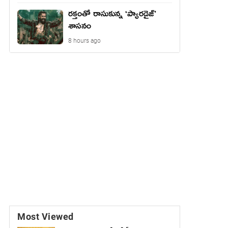
రక్తంతో రాసుకున్న ‘ప్యారడైజ్’
శాసనం
8 hours ago
Most Viewed