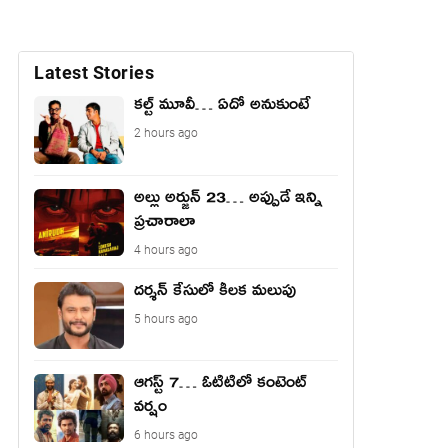
Latest Stories
కల్ట్ మూవీ… ఏదో అనుకుంటే
2 hours ago
అల్లు అర్జున్ 23… అప్పుడే ఇన్ని
ప్రచారాలా
4 hours ago
దర్శన్ కేసులో కీలక మలుపు
5 hours ago
ఆగస్ట్ 7… ఓటిటిలో కంటెంట్
వర్షం
6 hours ago