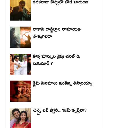
కనకరాజు కొట్టులో బోణీ బాగుంది
రాకాసి గాడ్జిల్లాని రామాయణ
తొక్కగలదా
కొత్త మార్పుల వైపు చరణ్ &
సుకుమార్ ?
క్రైమ్ సినిమాలు ఇంకెన్ని తీస్తారయ్యా
చెన్నై లవ్ స్టోరీ... ‘సమ్’తృప్తేనా?