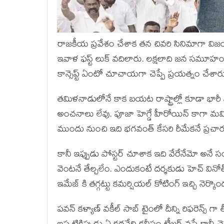
రాజకీయ ప్రవేశం చేశాక తన చివరి సినిమాగా విజయ్
ఇవాళ ఫస్ట్ లుక్ వదిలారు. లక్షలాది జన సమూహం చూస
కాన్సెప్ట్ ఏంటో చూచాయగా చెప్పే ప్రయత్నం చేశార
తమిళనాడులోనే కాక బయట రాష్ట్రాల్లో కూడా భార
అంచనాలు లేవు. పూజా హెగ్డే హీరోయిన్ కాగా మమిత
ముందు నుంచి ఇది భగవంత్ కేసరి రీమేకనే ప్రచారం 
కానీ ఇప్పుడు పోస్టర్ చూశాక ఇది వేరేనేమో అనే 
వెంటనే తేల్చలేం. ఎందుకంటే దర్శకుడు హెచ్ వినోత
ఇమేజ్ కి తగ్గట్టు కమర్షియల్ కోటింగ్ ఇచ్చి నెర్కొండ
పవన్ కళ్యాణ్ వకీల్ సాబ్ టైంలో దీన్ని రిఫరెన్స్ 