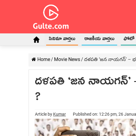
సినిమా వార్తలు
రాజకీయ వార్తలు
ఫోటో గ
Home
/
Movie News
/
దళపతి ‘జన నాయగన్’ – భగవ
దళపతి ‘జన నాయగన్’ –
?
Article by
Kumar
Published on: 12:26 pm, 26 Janu