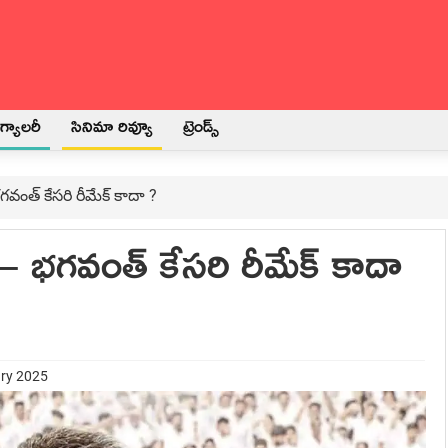
్యాలరీ
సినిమా రివ్యూ
ట్రెండ్స్
ంత్ కేసరి రీమేక్ కాదా ?
 భగవంత్ కేసరి రీమేక్ కాదా
ary 2025