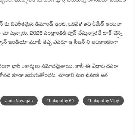
చెప్పలేం. ముప్పాతిక షూటింగ్ పూర్తి చేసుకున్న ఈ సినిమా విడుదల
్ కు విపరీతమైన డిమాండ్ ఉంది. ఒకవేళ ఇది రీమేక్ అయినా
ున్నారు. 2026 సంక్రాంతికి ప్లాన్ చేస్తున్నారనే టాక్ చెన్నై
ీల్ ప్యాన్ ఇండియా మూవీ తప్ప ఎవరూ ఆ సీజన్ ని అధికారికంగా
ంగా భారీ రికార్డులు నమోదవుతాయి. కానీ ఈ ఏడాది దసరా
 ఆలోచన కూడా జరుగుతోందట. చూడాలి మరి చివరికి జన
Jana Nayagan
Thalapathy 69
Thalapathy Vijay