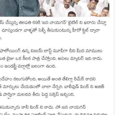
 చేస్తున్న తలపతి 69కి ‘జన నాయగన్’ టైటిల్ ని ఖరారు చేస్తూ
్తుండగా వాళ్ళతో సెల్ఫీ తీసుకుంటున్న హీరో స్టిల్ ద్వారా
ు.
ీ ఫాలోయింగ్ ఉన్న విజయ్ లాస్ట్ మూవీగా దీని మీద మాములు
 బైజు ఒక కీలక పాత్ర చేస్తోంది. అసలు మ్యాటర్ ఇది కాదు.
ఇండస్ట్రీ వర్గాల్లో బలంగా ఉంది.
సందేహం కలుగుతోంది. అయితే అంత తేలిగ్గా రీమేక్ కాదని
్ మార్పులు చేయడంలో చాలా నేర్పరి. బాలీవుడ్ పింక్ ని అజిత్
 పార్వైగా మలచిన తీరు పెద్ద సక్సెస్ ఇచ్చింది.
గా తీసుకున్నారు కానీ పింక్ ని కాదు. సో జన నాయగన్