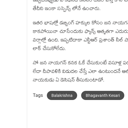
ఇప్పటికిప్పుడు ఏ కథనేది కనీసం టీజర్ వస్తే కానీ 
తేదీని ఇంకా సస్పెన్స్ లోనే ఉంచారు.
ఇతర భాషల్లో డబ్బింగ్ హక్కుల కోసం జన నాయగన
కాకపోయినా చూసేందుకు ఫ్యాన్స్ ఆతృతగా ఎదురు చూస్త
వర్గాల్లో ఉంది. ఇప్పటిదాకా ఎన్టీఆర్ ప్రశాంత్ న
లాక్ చేసుకోలేదు.
సో జన నాయగన్ కనక ఓకే చేసుకుంటే వసూళ్ల పర
లేదా దీపావళికి విడుదల చేస్తే ఎలా ఉంటుందనే
నాయకుడు ఏ డెసిషన్ తీసుకుంటాడో.
Tags
Balakrishna
Bhagavanth Kesari