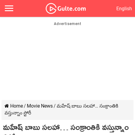
English
Home
/
Movie News
/
మహేష్ బాబు సలహా… సంక్రాంతికి
వస్తున్నాం స్టోరీ
మహేష్ బాబు సలహా… సంక్రాంతికి వస్తున్నాం