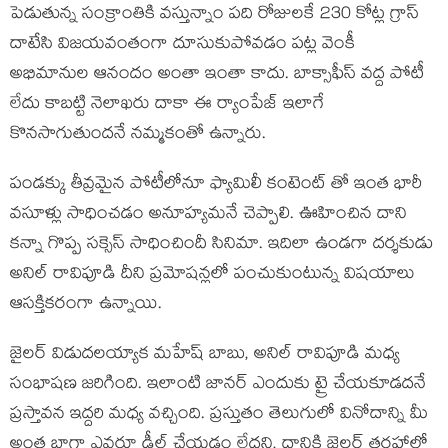
పెడుతున్న సంక్రాంతికి వస్తున్నాం పది రోజులకే 230 కోట్ల గ్రాస్
దాటేసి విజయవంతంగా దూసుకుపోవడం పట్ల వెంకీ
అభిమానుల ఆనందం అంతా ఇంతా కాదు. బాక్సాఫీస్ వద్ద పోటీ
లేదు కాబట్టి నెలాఖరు దాకా ఈ ర్యాంపేజ్ ఇలాగే
కొనసాగుతుందనే నమ్మకంతో ఉన్నారు.
పండక్కు తీవ్రమైన పోటీలోనూ ఫ్యామిలీ కంటెంట్ తో ఇంత భారీ
వసూళ్లు సాధించడం అనూహ్యమనే చెప్పాలి. ఊహించిన దాని
కన్నా గొప్ప సక్సెస్ సాధించిందీ సినిమా. ఇదిలా ఉండగా దర్శకుడు
అనిల్ రావిపూడి దీని ప్రమోషన్లలో పంచుకుంటున్న విషయాలు
ఆసక్తికరంగా ఉన్నాయి.
జైలర్ విడుదలయ్యాక మహేష్ బాబు, అనిల్ రావిపూడి మధ్య
సంభాషణ జరిగింది. ఇలాంటి జానర్ ఎందుకు ట్రై చేయకూడదనే
ప్రస్తావన ఇద్దరి మధ్య వచ్చింది. ప్రస్తుతం తెలుగులో వినోదాన్ని మీ
అంత బాగా ఎవరూ డీల్ చేయడం లేదని, దానికి జైలర్ తరహాలో