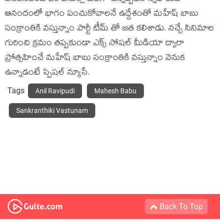
ఆనందంలో భాగం పంచుకోవాలనే ఉద్దేశంతో మహేష్ బాబు
సంక్రాంతికి వస్తున్నాం పార్టీ టీమ్ తో జత కలిశాడు. నచ్చే సినిమాల
గురించి క్రమం తప్పకుండా ఎక్స్ సోషల్ మీడియా ద్వారా
ప్రోత్సహించే మహేష్ బాబు సంక్రాంతికి వస్తున్నాం వెనుక
ఉన్నాడంటే స్పెషల్ న్యూసే.
Tags
Anil Ravipudi
Mahesh Babu
Sankranthiki Vastunam
Back To Top