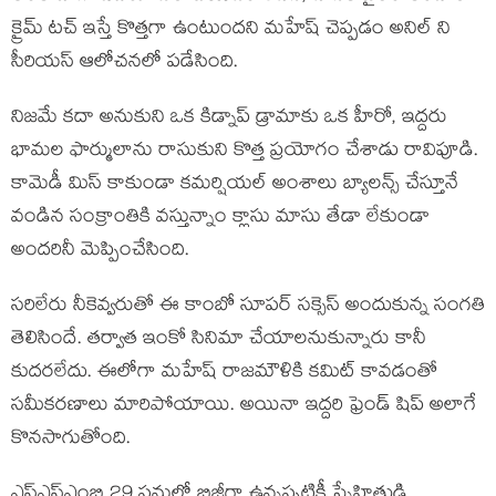
క్రైమ్ టచ్ ఇస్తే కొత్తగా ఉంటుందని మహేష్ చెప్పడం అనిల్ ని
సీరియస్ ఆలోచనలో పడేసింది.
నిజమే కదా అనుకుని ఒక కిడ్నాప్ డ్రామాకు ఒక హీరో, ఇద్దరు
భామల ఫార్ములాను రాసుకుని కొత్త ప్రయోగం చేశాడు రావిపూడి.
కామెడీ మిస్ కాకుండా కమర్షియల్ అంశాలు బ్యాలన్స్ చేస్తూనే
వండిన సంక్రాంతికి వస్తున్నాం క్లాసు మాసు తేడా లేకుండా
అందరినీ మెప్పించేసింది.
సరిలేరు నీకెవ్వరుతో ఈ కాంబో సూపర్ సక్సెస్ అందుకున్న సంగతి
తెలిసిందే. తర్వాత ఇంకో సినిమా చేయాలనుకున్నారు కానీ
కుదరలేదు. ఈలోగా మహేష్ రాజమౌళికి కమిట్ కావడంతో
సమీకరణాలు మారిపోయాయి. అయినా ఇద్దరి ఫ్రెండ్ షిప్ అలాగే
కొనసాగుతోంది.
ఎస్ఎస్ఎంబి 29 పనుల్లో బిజీగా ఉన్నప్పటికీ స్నేహితుడి