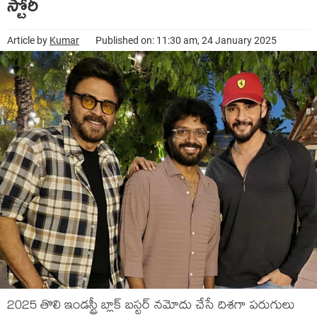
స్టోరీ
Article by
Kumar
Published on: 11:30 am, 24 January 2025
2025 తొలి ఇండస్ట్రీ బ్లాక్ బస్టర్ నమోదు చేసే దిశగా పరుగులు