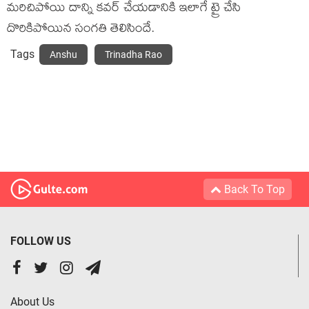
మ‌రిచిపోయి దాన్ని క‌వ‌ర్ చేయ‌డానికి ఇలాగే ట్రై చేసి
దొరికిపోయిన సంగ‌తి తెలిసిందే.
Tags
Anshu
Trinadha Rao
Back To Top
FOLLOW US
About Us