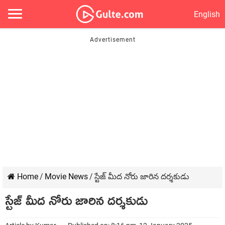
English
Home
/
Movie News
/
స్టేజ్ మీద నోరు జారిన ద‌ర్శ‌కుడు
స్టేజ్ మీద నోరు జారిన ద‌ర్శ‌కుడు