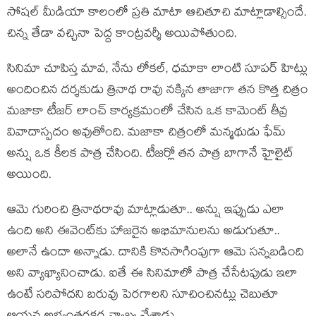
సోష‌ల్ మీడియా కాలంలో ప్ర‌తి మాటా ఆచితూచి మాట్లాడాల్సిందే.
చిన్న తేడా వ‌చ్చినా పెద్ద కాంట్ర‌వ‌ర్శీ అయిపోతుంది.
సినిమా చూపిస్త మావ‌, నేను లోక‌ల్, ధ‌మాకా లాంటి సూప‌ర్ హిట్లు
అందించిన ద‌ర్శ‌కుడు త్రినాథ రావు న‌క్కిన తాజాగా త‌న కొత్త చిత్రం
మ‌జాకా టీజ‌ర్ లాంచ్ కార్య‌క్ర‌మంలో చేసిన ఒక కామెంట్ తీవ్ర
వివాదాస్ప‌దం అవుతోంది. మ‌జాకా చిత్రంలో మ‌న్మ‌థుడు ఫేమ్
అన్షు ఒక కీల‌క పాత్ర చేసింది. టీజ‌ర్లో త‌న పాత్ర బాగానే హైలైట్
అయింది.
ఆమె గురించి త్రినాథ‌రావు మాట్లాడుతూ.. అన్షు ఇప్పుడు ఎలా
ఉంది అని ఈవెంట్‌కు హాజ‌రైన అభిమానులను అడుగుతూ..
అలానే ఉందా అన్నాడు. దానికి కొన‌సాగింపుగా ఆమె స‌న్న‌బ‌డింది
అని వ్యాఖ్యానించాడు. ఐతే ఈ సినిమాలో పాత్ర చేసేటపుడు ఇలా
ఉంటే స‌రిపోద‌ని బ‌రువు పెర‌గాల‌ని సూచించిన‌ట్లు చెబుతూ