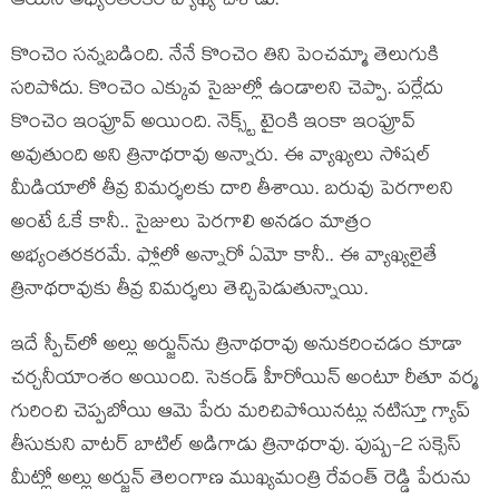
ఆయ‌న అభ్యంత‌ర‌కర వ్యాఖ్య చేశాడు.
కొంచెం స‌న్న‌బ‌డింది. నేనే కొంచెం తిని పెంచ‌మ్మా తెలుగుకి
స‌రిపోదు. కొంచెం ఎక్కువ సైజుల్లో ఉండాల‌ని చెప్పా. ప‌ర్లేదు
కొంచెం ఇంప్రూవ్ అయింది. నెక్స్ట్ టైంకి ఇంకా ఇంప్రూవ్
అవుతుంది అని త్రినాథ‌రావు అన్నారు. ఈ వ్యాఖ్య‌లు సోషల్
మీడియాలో తీవ్ర విమ‌ర్శ‌ల‌కు దారి తీశాయి. బ‌రువు పెర‌గాల‌ని
అంటే ఓకే కానీ.. సైజులు పెర‌గాలి అన‌డం మాత్రం
అభ్యంత‌ర‌క‌ర‌మే. ఫ్లోలో అన్నారో ఏమో కానీ.. ఈ వ్యాఖ్య‌లైతే
త్రినాథ‌రావుకు తీవ్ర విమ‌ర్శ‌లు తెచ్చిపెడుతున్నాయి.
ఇదే స్పీచ్‌లో అల్లు అర్జున్‌ను త్రినాథ‌రావు అనుక‌రించ‌డం కూడా
చ‌ర్చ‌నీయాంశం అయింది. సెకండ్ హీరోయిన్ అంటూ రీతూ వ‌ర్మ
గురించి చెప్ప‌బోయి ఆమె పేరు మ‌రిచిపోయిన‌ట్లు న‌టిస్తూ గ్యాప్
తీసుకుని వాట‌ర్ బాటిల్ అడిగాడు త్రినాథ‌రావు. పుష్ప‌-2 స‌క్సెస్
మీట్లో అల్లు అర్జున్ తెలంగాణ ముఖ్య‌మంత్రి రేవంత్ రెడ్డి పేరును