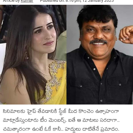
Article by
Kumar
Published on: 8:16 pm, 12 January 2025
సినిమాల‌కు హైప్ తేవ‌డానికి స్టేజ్ మీద కొంచెం ఉత్సాహంగా
మాట్లాడేస్తుంటారు టీం మెంబ‌ర్స్. ఐతే ఆ మాట‌లు స‌ర‌దాగా..
చ‌మ‌త్కారంగా ఉంటే ఓకే కానీ.. హ‌ద్దులు దాటితేనే ప్ర‌మాదం.