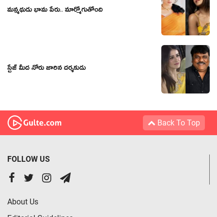
మన్మథుడు భామ పేరు.. మార్మోగుతోంది
స్టేజ్ మీద నోరు జారిన ద‌ర్శ‌కుడు
Back To Top
FOLLOW US
About Us