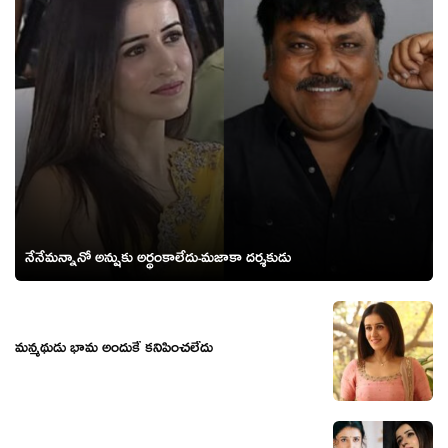
నేనేమ‌న్నానో అన్షుకు అర్థంకాలేదు-మ‌జాకా ద‌ర్శ‌కుడు
మన్మథుడు భామ అందుకే కనిపించలేదు