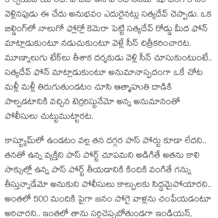
కాల్చేయబోయారట. హబీబ్ అనే హిందీ సినిమా షూటింగ్ కోసం
వెళ్లినపుడు ఈ చేదు అనుభవం ఎదురైనట్లు సత్యదేవ్ చెప్పాడు. ఒక
బిల్డింగ్‌లో నాలుగో ఫ్లోర్లో కెమెరా పెట్టి సత్యదేవ్ రోడ్డు మీద ఫోన్
మాట్లాడుకుంటూ నడుచుకుంటూ వెళ్లే సీన్ చిత్రీకరించారట.
మూణ్నాలుగు టేక్‌లు తీశాక దర్శకుడు వెళ్లి సీన్ చూసుకుంటుంటే..
సత్యదేవ్ ఫోన్ మాట్లాడుకుంటూ అనుమానాస్పదంగా ఒకే చోట
మళ్లీ మళ్లీ తిరుగుతుండటం చూసి ఆత్మాహుతి దాడికి
పాల్పడటానికి వచ్చిన టెర్రరిస్టునేమో అన్న అనుమానంతో
పోలీసులు చుట్టుముట్టారట.
కాస్ట్యూమ్‌లో ఉండటం వల్ల తన దగ్గర పాస్ పోర్టు కూడా లేదని..
తనతో ఉన్న వ్యక్తిని పాస్ పోర్ట్ చూపమని అడిగితే అతను కాలి
సాక్సుల్లో ఉన్న పాస్ పోర్ట్ తీయడానికి కిందికి వంగితే గన్ను
తీస్తున్నాడేమో అనుకుని పోలీసులు కాల్పులకు సిద్ధమైపోయారని..
అంతలో 500 మందికి పైగా జనం పోగై వాళ్లను చంపేయడంటూ
అరిచారని.. ఇంతలో తాను సర్దిచెప్పబోతుండగా ఇండియన్,