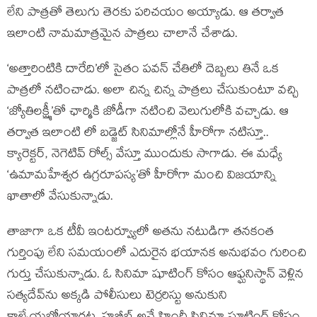
లేని పాత్రతో తెలుగు తెరకు పరిచయం అయ్యాడు. ఆ తర్వాత
ఇలాంటి నామమాత్రమైన పాత్రలు చాలానే చేశాడు.
‘అత్తారింటికి దారేది’లో సైతం పవన్ చేతిలో దెబ్బలు తినే ఒక
పాత్రలో నటించాడు. అలా చిన్న చిన్న పాత్రలు చేసుకుంటూ వచ్చి
‘జ్యోతిలక్ష్మీ’తో ఛార్మికి జోడీగా నటించి వెలుగులోకి వచ్చాడు. ఆ
తర్వాత ఇలాంటి లో బడ్జెట్ సినిమాల్లోనే హీరోగా నటిస్తూ..
క్యారెక్టర్, నెగెటివ్ రోల్స్ వేస్తూ ముందుకు సాగాడు. ఈ మధ్యే
‘ఉమామహేశ్వర ఉగ్రరూపస్య’తో హీరోగా మంచి విజయాన్ని
ఖాతాలో వేసుకున్నాడు.
తాజాగా ఒక టీవీ ఇంటర్వ్యూలో అతను నటుడిగా తనకంత
గుర్తింపు లేని సమయంలో ఎదురైన భయానక అనుభవం గురించి
గుర్తు చేసుకున్నాడు. ఓ సినిమా షూటింగ్ కోసం ఆఫ్ఘనిస్థాన్‌ వెళ్లిన
సత్యదేవ్‌ను అక్కడి పోలీసులు టెర్రరిస్టు అనుకుని