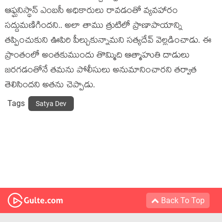
ఆఫ్ఘనిస్థాన్ ఎంబసీ అధికారులు రావడంతో వ్యవహారం
సద్దుమణిగిందని.. అలా తాము త్రుటిలో ప్రాణాపాయాన్ని
తప్పించుకుని ఊపిరి పీల్చుకున్నామని సత్యదేవ్ వెల్లడించాడు. ఈ
ప్రాంతంలో అంతకుముందు తొమ్మిది ఆత్మాహుతి దాడులు
జరగడంతోనే తమను పోలీసులు అనుమానించారని తర్వాత
తెలిసిందని అతను చెప్పాడు.
Tags
Satya Dev
Back To Top