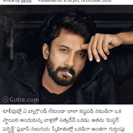
Article by
Satya
Published on: 4:50 pm, 14 October 2020
టాలీవుడ్లో ఏ బ్యాగ్రౌండ్ లేకుండా చాలా కష్టపడి నటుడిగా ఒక
స్థాయిని అందుకున్న వాళ్లలో సత్యదేవ్ ఒకడు. అతను ‘మిస్టర్
పర్ఫెక్ట్‌’ ప్రభాస్ నలుగురు స్నేహితుల్లో ఒకడిగా అంతగా గుర్తింపు