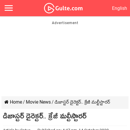
English
Home
/
Movie News
/
డిజాస్టర్ డైరెక్టర్.. క్రేజీ మల్టీస్టారర్
డిజాస్టర్ డైరెక్టర్.. క్రేజీ మల్టీస్టారర్