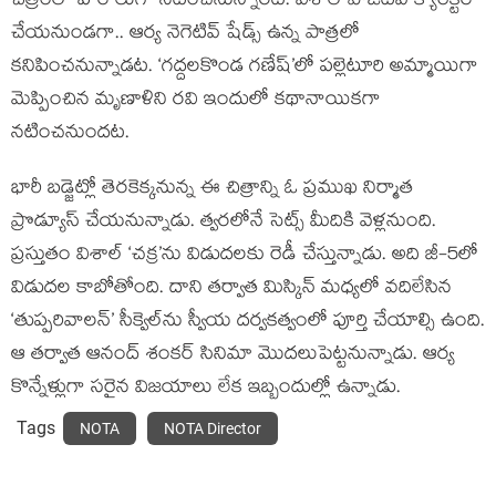
చిత్రంలో హీరోలుగా నటించనున్నారట. విశాల్ పాజిటివ్ క్యారెక్టర్
చేయనుండగా.. ఆర్య నెగెటివ్ షేడ్స్ ఉన్న పాత్రలో
కనిపించనున్నాడట. ‘గద్దలకొండ గణేష్’లో పల్లెటూరి అమ్మాయిగా
మెప్పించిన మృణాళిని రవి ఇందులో కథానాయికగా
నటించనుందట.
భారీ బడ్జెట్లో తెరకెక్కనున్న ఈ చిత్రాన్ని ఓ ప్రముఖ నిర్మాత
ప్రొడ్యూస్ చేయనున్నాడు. త్వరలోనే సెట్స్ మీదికి వెళ్లనుంది.
ప్రస్తుతం విశాల్ ‘చక్ర’ను విడుదలకు రెడీ చేస్తున్నాడు. అది జీ-5లో
విడుదల కాబోతోంది. దాని తర్వాత మిస్కిన్ మధ్యలో వదిలేసిన
‘తుప్పరివాలన్’ సీక్వెల్‌ను స్వీయ దర్వకత్వంలో పూర్తి చేయాల్సి ఉంది.
ఆ తర్వాత ఆనంద్ శంకర్ సినిమా మొదలుపెట్టనున్నాడు. ఆర్య
కొన్నేళ్లుగా సరైన విజయాలు లేక ఇబ్బందుల్లో ఉన్నాడు.
Tags
NOTA
NOTA Director