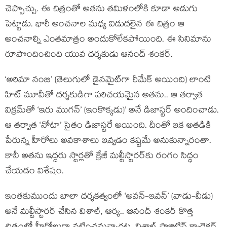
చెప్పొచ్చు. ఈ చిత్రంతో అతను తమిళంలోకి కూడా అడుగు
పెట్టాడు. భారీ అంచనాల మధ్య విడుదలైన ఈ చిత్రం ఆ
అంచనాల్ని ఎంతమాత్రం అందుకోలేకపోయింది. ఈ సినిమాను
రూపొందించింది యువ దర్శకుడు ఆనంద్ శంకర్.
‘అరిమా నంబి’ (తెలుగులో డైనమైట్‌గా రీమేక్ అయింది) లాంటి
హిట్ మూవీతో దర్శకుడిగా పరిచయమైన అతను.. ఆ తర్వాత
విక్రమ్‌తో ‘ఇరు ముగన్’ (ఇంకొక్కడు)’ అనే డిజాస్టర్ అందించాడు.
ఆ తర్వాత ‘నోటా’ సైతం డిజాస్టరే అయింది. దీంతో ఇక అతడికి
పేరున్న హీరోలు అవకాశాలు ఇవ్వడం కష్టమే అనుకున్నారంతా.
కానీ అతను ఇద్దరు స్టార్లతో క్రేజీ మల్టీస్టారర్‌కు రంగం సిద్ధం
చేయడం విశేషం.
ఇంతకుముందు బాలా దర్శకత్వంలో ‘అవన్-ఇవన్’ (వాడు-వీడు)
అనే మల్టీస్టారర్ చేసిన విశాల్, ఆర్య.. ఆనంద్ శంకర్ కొత్త