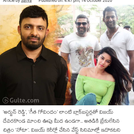
Article by
Satya
Published on: 4:47 pm, 14 October 2020
‘అర్జున్ రెడ్డి’, ‘గీత గోవిందం’ లాంటి బ్లాక్‌బస్టర్లతో విజయ్
దేవరకొండ మాంచి ఊపు మీద ఉండగా.. అతడికి బ్రేకులేసిన
చిత్రం ‘నోటా’. విజయ్ కెరీర్లో చేసిన వేస్ట్ సినిమాల్లో ఇదొకటని