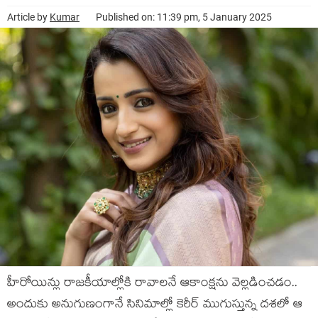
Article by
Kumar
Published on: 11:39 pm, 5 January 2025
హీరోయిన్లు రాజ‌కీయాల్లోకి రావాల‌నే ఆకాంక్ష‌ను వెల్ల‌డించ‌డం..
అందుకు అనుగుణంగానే సినిమాల్లో కెరీర్ ముగుస్తున్న ద‌శ‌లో ఆ