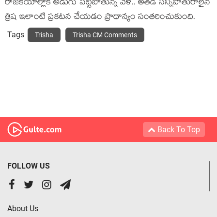
రాజ‌కీయాల్లోకి అడుగు పెట్ట‌బోతున్న వేళ.. అత‌డి స‌న్నిహితురాలైన‌
త్రిష ఇలాంటి ప్ర‌క‌ట‌న చేయ‌డం ప్రాధాన్యం సంత‌రించుకుంది.
Tags
Trisha
Trisha CM Comments
Back To Top
FOLLOW US
About Us