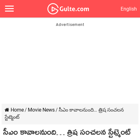
English
Home
/
Movie News
/
సీఎం కావాల‌నుంది… త్రిష సంచ‌ల‌న
స్టేట్మెంట్
సీఎం కావాల‌నుంది… త్రిష సంచ‌ల‌న స్టేట్మెంట్