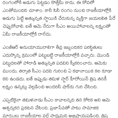
రంగంలోకి అడుగు పెట్ట‌డం కొత్తేమీ కాదు. ఈ కోవ‌లో
ఎంతోమందిని చూశాం. కానీ సినీ రంగం నుంచి రాజ‌కీయాల్లోకి
అడుగు పెట్టి అత్యున్న‌త స్థాయికి చేరుకున్న వ్య‌క్తిగా జ‌య‌ల‌లిత పేరే
చెప్పుకోవాలి. ఐతే ఆమె నేరుగా సీఎం అయిపోవాల‌న్న ల‌క్ష్యంతో
ఏమీ రాజ‌కీయాల్లోకి రాలేదు.
ఎంజీఆర్ అనుయాయురాలిగా తీవ్ర ఇబ్బందిక‌ర ప‌రిస్థితులు
ఎదుర్కొన్న క్ర‌మంలో ప‌ట్టుబ‌ట్టి రాజ‌కీయాల్లోకి వ‌చ్చారు. మొండి
ప‌ట్టుద‌ల‌తో పోరాడి అత్యున్న‌త ప‌ద‌విని స్వీక‌రించారు. ఆమెకు
ముందు, త‌ర్వాత సీఎం ప‌ద‌వి గురించి ఏ క‌థానాయిక క‌ల కూడా
క‌ని ఉండ‌దు. ఐతే ఇప్పుడు త‌మిళ స్టార్ హీరోయిన్ త్రిష త‌న‌కీ
ల‌క్ష్యం ఉన్న‌ట్లు వెల్ల‌డించి అంద‌రినీ షాక్‌కు గురి చేసింది.
ఎప్ప‌టికైనా త‌మిళ‌నాడు సీఎం కావాల‌న్న‌ది త‌న కోరిక అని ఆమె
ఆశ్చ‌ర్య‌క‌ర ప్ర‌క‌ట‌న చేసింది. ప్రజాసేవతో పాటు సామాజిక
మార్పులు రాజకీయాల వల్లే సాధ్యమని అభిప్రాయపడింది. త్రిష‌