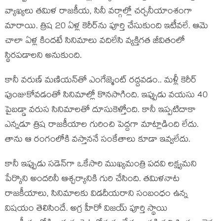
వ్యాఖ్యలు తమిళ రాజకీయ, సినీ వర్గాల్లో చర్చనీయాంశంగా
మారాయి. త్రిష 20 ఏళ్ల కెరీర్‌ను పూర్తి చేసుకుంది ఇటీవ‌లే. ఆమె
చాలా ఏళ్ల కింద‌టే సినిమాలు వ‌దిలేసి వ్య‌క్తిగ‌త జీవితంలో
స్థిర‌ప‌డాల‌ని అనుకుంది.
కానీ వ‌రుణ్ మ‌ణియ‌న్‌తో ఎంగేజ్మెంట్ ర‌ద్ద‌వ‌డం.. మ‌ళ్లీ కెరీర్
పుంజుకోవ‌డంతో సినిమాల్లో కొన‌సాగింది. ఇప్పుడు వ‌య‌సు 40
పైబ‌డ్డా వ‌రుస సినిమాల‌తో దూసుకెళ్తోంది. కానీ ఇప్ప‌టిదాకా
ఎన్న‌డూ త్రిష రాజ‌కీయాల గురించి పెద్ద‌గా మాట్లాడింది లేదు.
తాను ఆ రంగంలోకి వ‌స్తాన‌నే సంకేతాలు కూడా ఇవ్వ‌లేదు.
కానీ ఇప్పుడు స‌డెన్‌గా ఒకేసారి ముఖ్య‌మంత్రి ప‌ద‌వి ల‌క్ష్య‌మ‌ని
పేర్కొని అంద‌రినీ ఆశ్చ‌ర్యానికి గురి చేసింది. తమిళనాట
రాజకీయాలు, సినిమాలకు విడదీయరాని సంబంధం ఉన్న
విషయం తెలిసిందే. అగ్ర హీరో విజయ్ పూర్తి స్థాయి