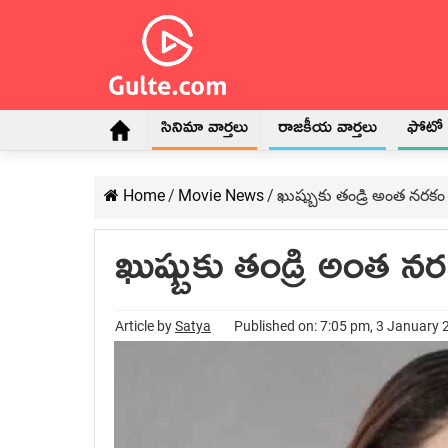
సినిమా వార్తలు
రాజకీయ వార్తలు
ఫోటో గ
Home
/
Movie News
/
ఖుష్బుకు తండ్రి అంత నరక
ఖుష్బుకు తండ్రి అంత 
Article by
Satya
Published on: 7:05 pm, 3 January