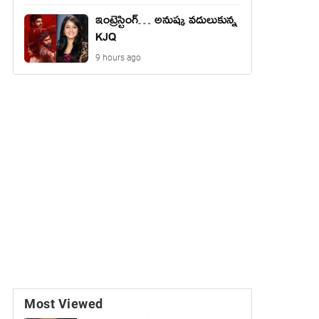
ఇంట్రెస్టింగ్… అనుష్క వదులుకున్న
KJQ
9 hours ago
Most Viewed