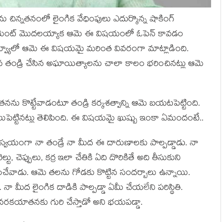
ు చిన్నతనంలో లైంగిక వేధింపులు ఎదుర్కొన్న షాకింగ్
’ మూమెంట్ మొదలయ్యాక ఆమె ఈ విషయంలో ఓపెన్ కావడం
టర్వ్యూలో ఆమె ఈ విషయమై మరింత వివరంగా మాట్లాడింది.
 తండ్రి చేసిన అఘాయిత్యాలను చాలా కాలం భరించినట్లు ఆమె
తనను కొట్టేవాడంటూ తండ్రి కర్కశత్వాన్ని ఆమె బయటపెట్టింది.
లుపెట్టినట్లు తెలిపింది. ఈ విషయమై ఖుష్బు ఇంకా ఏమందంటే..
. స్వయంగా నా తండ్రే నా మీద ఈ దారుణాలకు పాల్పడ్డాడు. నా
టు, చెప్పులు, కర్ర ఇలా చేతికి ఏది దొరికితే అది తీసుకుని
ించేవాడు. ఆమె తలను గోడకు కొట్టిన సందర్బాలు ఉన్నాయి.
 మీద లైంగిక దాడికి పాల్పడ్డా ఏమీ చేయలేని పరిస్థితి.
 నరకయాతనకు గురి చేస్తాడో అని భయపడ్డా.