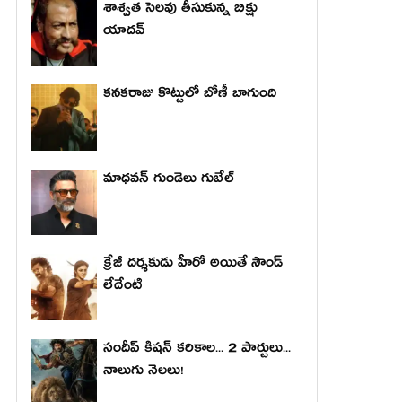
శాశ్వత సెలవు తీసుకున్న బిక్షు
యాదవ్
కనకరాజు కొట్టులో బోణీ బాగుంది
మాధ‌వ‌న్ గుండెలు గుబేల్‌
క్రేజీ దర్శకుడు హీరో అయితే సౌండ్
లేదేంటి
సందీప్ కిషన్ కరికాల... 2 పార్టులు...
నాలుగు నెలలు!