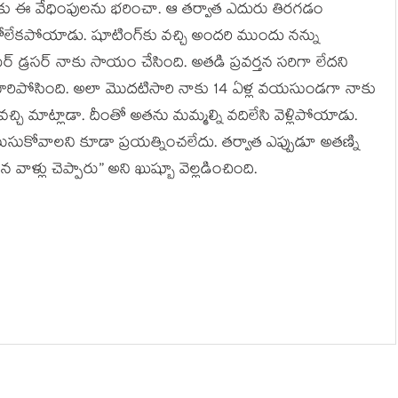
ే వరకు ఈ వేధింపులను భరించా. ఆ తర్వాత ఎదురు తిరగడం
కోలేకపోయాడు. షూటింగ్‌కు వచ్చి అందరి ముందు నన్ను
డ్రసర్ నాకు సాయం చేసింది. అతడి ప్రవర్తన సరిగా లేదని
యం నూరిపోసింది. అలా మొదటిసారి నాకు 14 ఏళ్ల వయసుండగా నాకు
్చి మాట్లాడా. దీంతో అతను మమ్మల్ని వదిలేసి వెళ్లిపోయాడు.
ెలుసుకోవాలని కూడా ప్రయత్నించలేదు. తర్వాత ఎప్పుడూ అతణ్ని
ళ్లు చెప్పారు” అని ఖుష్బూ వెల్లడించింది.