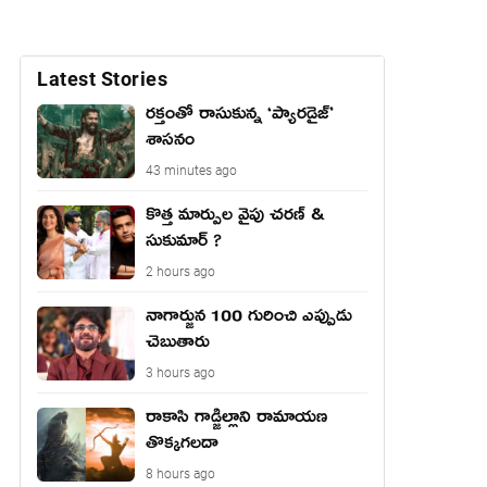
Latest Stories
రక్తంతో రాసుకున్న ‘ప్యారడైజ్’
శాసనం
43 minutes ago
కొత్త మార్పుల వైపు చరణ్ &
సుకుమార్ ?
2 hours ago
నాగార్జున 100 గురించి ఎప్పుడు
చెబుతారు
3 hours ago
రాకాసి గాడ్జిల్లాని రామాయణ
తొక్కగలదా
8 hours ago