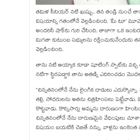
తమిళ సీనియర్ నటి ఖుష్బు.. తన తండ్రి నుంచే తాన
విషయాన్ని గతంలోనే వెల్లడించింది. ‘మీ టూ
అందరినీ షాక్‌కు గురి చేసింది. తాజాగా ఒక ఇం
మిగతా కుటుంబ సభ్యులను రక్షించుకునేందుకు తన
వెల్లడించింది.
తాను నటి అయ్యాక కూడా షూటింగ్ స్పాట్‌కు వచ్చి 
నటిగా స్థిరపడ్డాక తాను అతణ్ని ఎదిరించడం మొద
“చిన్నతనంలోనే నేను లైంగిక దాడులు ఎదుర్కొన్నా
తల్లి, సోదరులను అతను చిత్రహింసలు పెట్టేవాడు. బెల్
కొట్టవాడు. కొన్నిసార్లు అమ్మను దారుణంగా హింస
చిన్నతనంలోనే నేను దారుణమైన వేధింపులు చూశా. నా
విషయం బయటికి చెబితే నన్ను, వాళ్లను ఇంకెంత