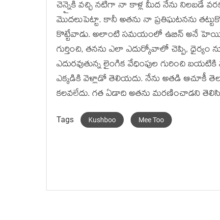
చెన్నైకి వచ్చి నటిగా నా కాళ్ల మీద నేను నిలబడ
మొదలుపెట్టా. కానీ అతను నా ప్రతిఘటనను తట్టు
కొట్టేవాడు. అలాంటి సమయంలో ఉబిన్ అనే హెయిర్ 
గుర్తించి, తనను ఎలా ఎదుర్కోవాలో చెప్పి, ధైర్
ఎదురవుతున్న లైంగిక వేధింపుల గురించి బయటికి వచ
ఎక్కడికి వెళ్లాడో తెలియదు. నేను అతడి ఆచూకీ త
కలవలేదు. గత ఏడాది అతను మరణించాడని తెలిసిన వా
Tags
Kushboo
Mee Too