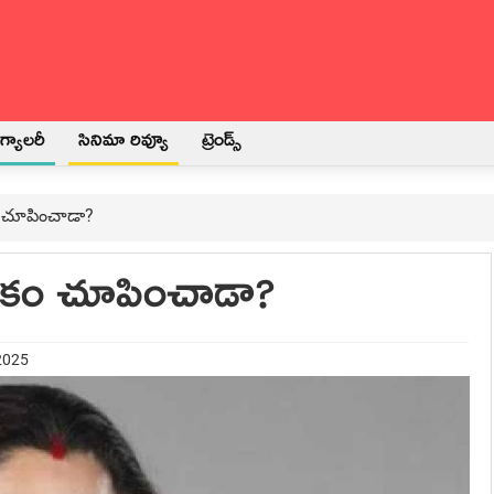
్యాలరీ
సినిమా రివ్యూ
ట్రెండ్స్
ం చూపించాడా?
నరకం చూపించాడా?
 2025