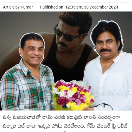
Article by
Kumar
Published on: 12:33 pm, 30 December 2024
నిన్న విజయవాడలో రామ్ చరణ్ కటవుట్ లాంచ్ సందర్భంగా
నిర్మాత దిల్ రాజు ఇచ్చిన హామీ నెరవేరింది. గేమ్ ఛేంజర్ ప్రీ రిలీజ్