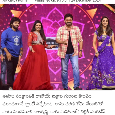
Article by
Kumar
Published on: 9:15 pm, 29 December 2024
ఈసారి సంక్రాంతికి రాబోయే చిత్రాల గురించి కొంచెం
ముందుగానే క్లారిటీ వచ్చేసింది. రామ్ చరణ్ ‘గేమ్ చేంజర్’తో
పాటు నందమూరి బాలకృష్ణ ‘డాకు మహారాజ్’, విక్టరీ వెంకటేష్