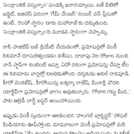
‘సంక్రాంతికి వస్తున్నాం’ పండక్కి ఖరారయ్యాయి. ఐతే వీటిలో
బడ్జెట్, బిజినెస్ పరంగా ‘గేమ్ చేంజర్’ నంబర్ వన్ ప్లేసులో
ఉంటే.. రెండో స్థానం ‘డాకు మహారాజ్’కు దక్కుతుంది.
‘సంక్రాంతికి వస్తున్నాం’ది మూడవ స్థానంగా చెప్పొచ్చు.
కానీ పాజిటివ్ బజ్ క్రియేట్ చేయడంలో, ప్రమోషన్లలో వెంకీ
సినిమానే దూసుకెళ్తుండడం విశేషం. దాదాపు నెల రోజుల నుంచి
నాన్ స్టాప్‌గా కంటెంట్ ఇస్తూ, ఏదో రకంగా ప్రమోషన్లు చేస్తూ టీం
ఈ సినిమాను వార్తల్లో నిలబెడుతోంది. దర్శకుడు అనిల్ రావిపూడి,
హీరో వెంకటేష్.. హీరోయిన్లు ఐశ్వర్యా రాజేష్, మీనాక్షి చౌదరి
యాక్టివ్‌గా ప్రమోషన్లలో భాగం అవుతున్నారు. ‘గోదారి గట్టు మీద..’
పాట ఆల్రెడీ చార్ట్ బస్టర్ అయిపోయింది.
ఇప్పుడు వెంకీ స్వయంగా ఆలపించిన ‘పొంగల్ బ్లాక్బస్టర్’ సోషల్
మీడియాను ఊపేస్తోంది. మామూలుగా వెంకీ ప్రమోషన్లలో మరీ