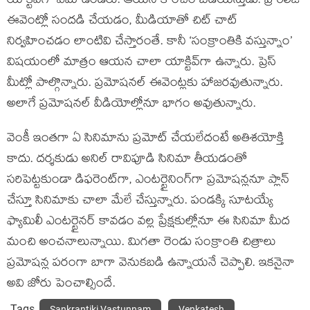
యాక్టివ్‌గా ఏమీ ఉండరు. ఆయన కొంచెం బిడియస్తుడు. ప్రి రిలీజ్
ఈవెంట్లో సందడి చేయడం, మీడియాతో చిట్ చాట్
నిర్వహించడం లాంటివి చేస్తారంతే. కానీ ‘సంక్రాంతికి వస్తున్నాం’
విషయంలో మాత్రం ఆయన చాలా యాక్టివ్‌గా ఉన్నారు. ప్రెస్
మీట్లో పాల్గొన్నారు. ప్రమోషనల్ ఈవెంట్లకు హాజరవుతున్నారు.
అలాగే ప్రమోషనల్ వీడియోల్లోనూ భాగం అవుతున్నారు.
వెంకీ ఇంతగా ఏ సినిమాను ప్రమోట్ చేయలేదంటే అతిశయోక్తి
కాదు. దర్శకుడు అనిల్ రావిపూడి సినిమా తీయడంతో
సరిపెట్టకుండా డిఫరెంట్‌గా, ఎంటర్టైనింగ్‌గా ప్రమోషన్లనూ ప్లాన్
చేస్తూ సినిమాకు చాలా మేలే చేస్తున్నారు. పండక్కి సూటయ్యే
ఫ్యామిలీ ఎంటర్టైనర్ కావడం వల్ల ప్రేక్షకుల్లోనూ ఈ సినిమా మీద
మంచి అంచనాలున్నాయి. మిగతా రెండు సంక్రాంతి చిత్రాలు
ప్రమోషన్ల పరంగా బాగా వెనుకబడి ఉన్నాయనే చెప్పాలి. ఇకనైనా
అవి జోరు పెంచాల్సిందే.
Tags
Sankrantiki Vastunnam
Venkatesh