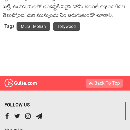
బ‌ట్టి, ఈ విష‌యంలో ఇండ‌స్ట్రీకి స‌రైన హామీ అయితే ల‌భించ‌లేద‌ని
తెలుస్తోంది. మ‌రి మున్ముందు ఏం జ‌రుగుతుందో చూడాలి.
Tags
Murali Mohan
Tollywood
Back To Top
FOLLOW US