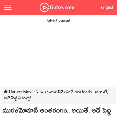
English
Home
/
Movie News
/
ముర‌ళీమోహ‌న్ అంత‌రంగం.. అయితే,
అదే పెద్ద స‌మ‌స్య‌!
ముర‌ళీమోహ‌న్ అంత‌రంగం.. అయితే, అదే పెద్ద