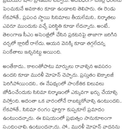
ప్రీమియ‌ర్ షోలే ప్రాణ‌మ‌ని చెప్పారు. అదేవిధంగా టికెట్ల ధ‌ర‌ల‌ను
పెంచుకునే అవ‌కాశం కూడా ఉండాల‌ని తెలిపారు. ఈ రెండు
లేక‌పోతే.. ప్ర‌పంచ స్థాయి సినిమాలు తీయ‌లేమ‌ని.. నిర్మాత‌లు
ఎవ‌రూ ముందుకు వ‌చ్చే ప‌రిస్థితి కూడా లేద‌న్నారు. అంటే..
తెలంగాణ సీఎం అసెంబ్లీలో చేసిన ప్ర‌క‌ట‌న‌పై తాజాగా జ‌రిగిన
చ‌ర్చ‌లో క్లారిటీ రాలేదు. ఆయ‌న వెన‌క్కి కూడా త‌గ్గ‌లేద‌న్న
సంకేతాలు ఇచ్చిన‌ట్టు అయింది.
అంతేకాదు.. కాలంతోపాటు మార్పులు రావాల్సిన అవ‌స‌రం
ఉంద‌ని కూడా ముర‌ళీ మోహ‌న్ చెప్పారు. ప్ర‌స్తుతం టెక్నాల‌జీ
పెరిగిపోయింద‌ని.. ఈ నేప‌థ్యంలో సాంకేతిక విలువ‌లు
జోడించేందుకు సినిమా నిర్మాణంలో ఎక్కువ‌గా ఖ‌ర్చు చేయాల్సి
వ‌స్తోంది. అదంతా ఒక వారంలోనే రాబ‌ట్టుకోవాల్సి ఉంటుంద‌ని..
లేక‌పోతే.. సినిమా రంగం పూర్తిగా కుప్ప‌కూలే ప్ర‌మాదం
ఉంటుంద‌న్నారు. ఈ విష‌యంలో ప్ర‌భుత్వం సానుకూలంగా
స్పందించాల్సి ఉంటుంద‌న్నారు. సో.. ముర‌ళీ మోహ‌న్ వాద‌న‌ను