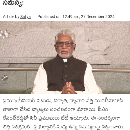
స‌మ‌స్య‌!
Article by
Satya
Published on: 12:49 am, 27 December 2024
ప్ర‌ముఖ సీనియ‌ర్ న‌టుడు, నిర్మాత‌, వ్యాపార వేత్త ముర‌ళీమోహ‌న్‌..
తాజాగా చేసిన వ్యాఖ్య‌లు సంచ‌ల‌నంగా మారాయి. సీఎం
రేవంత్‌రెడ్డితో సినీ ప్ర‌ముఖులు భేటీ అయ్యారు. ఈ సంద‌ర్భంగా
చిత్ర ప‌రిశ్ర‌మ‌కు-ప్ర‌భుత్వానికి మ‌ధ్య ఉన్న స‌మ‌స్య‌ల‌పై చ‌ర్చించారు.