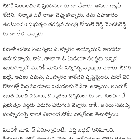
దీనికి సంబంధించి ప్ర‌క‌ట‌న‌లు కూడా చేశారు. అస‌లు గ్యాపే
లేద‌ని.. నిర్మాత దిల్ రాజు చెప్పుకొచ్చారు. త‌మ స‌హ‌కారం
ఉంటుంద‌ని ప్ర‌భుత్వం త‌ర‌ఫున మంత్రి కోమ‌టి రెడ్డి వెంక‌ట‌రెడ్డి
కూడా తేల్చి చెప్పారు.
దీంతో అస‌లు స‌మ‌స్య‌లు ప‌రిష్కారం అయ్యాయ‌ని అంద‌రూ
అనుకున్నారు. కానీ, తాజాగా ఓ మీడియా సంస్థ‌కు ఇచ్చిన
ఇంట‌ర్వ్యూలో ముర‌ళీ మోహ‌న్ న‌ర్మ‌గ‌ర్భ వ్యాఖ్యలు చేశారు. దీనిని
బ‌ట్టి.. అస‌లు స‌మ‌స్య ప‌రిష్కారం కాలేద‌ని స్ప‌ష్ట‌మైంది. మ‌రో 20
రోజుల్లో పెద్ద సినిమాలు విడుద‌ల‌కు రెడీగా ఉన్నాయి. అందుకే
ఇంత మంది న‌టులు, నిర్మాత‌లు ద‌ర్శ‌కులు కూడా.. పిల‌వ‌గానే
ప్ర‌భుత్వం వ‌ద్ద‌కు ప‌రుగు ప‌రుగున వెళ్లారు. కానీ, అస‌లు స‌మ‌స్య
ప‌రిష్కారంపై వారికి ఎలాంటి హామీ ద‌క్క‌లేద‌ని తెలుస్తోంది.
మురళీ మోహ‌న్ ఏమ‌న్నారంటే.. పెద్ద బ‌డ్జెట్ సినిమాల‌కు