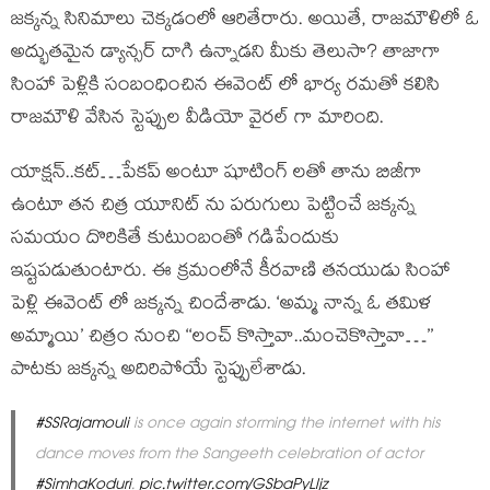
జక్కన్న సినిమాలు చెక్కడంలో ఆరితేరారు. అయితే, రాజమౌళిలో ఓ
అద్భుతమైన డ్యాన్సర్ దాగి ఉన్నాడని మీకు తెలుసా? తాజాగా
సింహా పెళ్లికి సంబంధించిన ఈవెంట్ లో భార్య రమతో కలిసి
రాజమౌళి వేసిన స్టెప్పుల వీడియో వైరల్ గా మారింది.
యాక్షన్..కట్…పేకప్ అంటూ షూటింగ్ లతో తాను బిజీగా
ఉంటూ తన చిత్ర యూనిట్ ను పరుగులు పెట్టించే జక్కన్న
సమయం దొరికితే కుటుంబంతో గడిపేందుకు
ఇష్టపడుతుంటారు. ఈ క్రమంలోనే కీరవాణి తనయుడు సింహా
పెళ్లి ఈవెంట్ లో జక్కన్న చిందేశాడు. ‘అమ్మ నాన్న ఓ తమిళ
అమ్మాయి’ చిత్రం నుంచి ‘‘లంచ్ కొస్తావా..మంచెకొస్తావా…’’
పాటకు జక్కన్న అదిరిపోయే స్టెప్పులేశాడు.
#SSRajamouli
is once again storming the internet with his
dance moves from the Sangeeth celebration of actor
#SimhaKoduri
.
pic.twitter.com/GSbaPyLljz