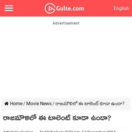
English
Home
/
Movie News
/
రాజమౌళిలో ఈ టాలెంట్ కూడా ఉందా?
రాజమౌళిలో ఈ టాలెంట్ కూడా ఉందా?