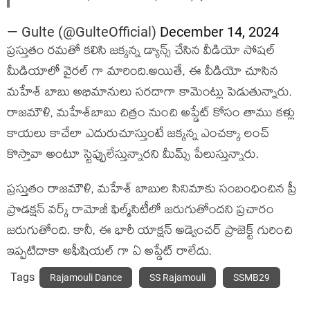
— Gulte (@GulteOfficial)
December 14, 2024
ప్రస్తుతం రమతో కలిసి జక్కన్న డ్యాన్స్ చేసిన వీడియో సోషల్
మీడియాలో వైరల్ గా మారింది.అయితే, ఈ వీడియో చూసిన
మహేశ్ బాబు అభిమానులు సరదాగా కామెంట్లు పెడుతున్నారు.
రాజమౌళి, మహేశ్‌బాబు చిత్రం నుంచి అప్డేట్ కోసం తాము కళ్లు
కాయలు కాచేలా ఎదురుచూస్తుంటే జక్కన్న ఎంచక్కా లంచ్
కొస్తావా అంటూ స్టెప్పులేస్తున్నారని మీమ్స్ పేలుస్తున్నారు.
ప్రస్తుతం రాజమౌళి, మహేశ్ బాబుల సినిమాకు సంబంధించిన ప్రీ
ప్రొడక్షన్‌ వర్క్ రామోజీ ఫిల్మ్‌సిటీలో జరుగుతోందని ప్రచారం
జరుగుతోంది. కానీ, ఈ భారీ యాక్షన్ అడ్వెంచర్ ప్రాజెక్ట్ గురించి
ఇప్పటిదాకా అఫీషియల్ గా ఏ అప్డేట్ రాలేదు.
Tags
Rajamouli Dance
SS Rajamouli
SSMB29