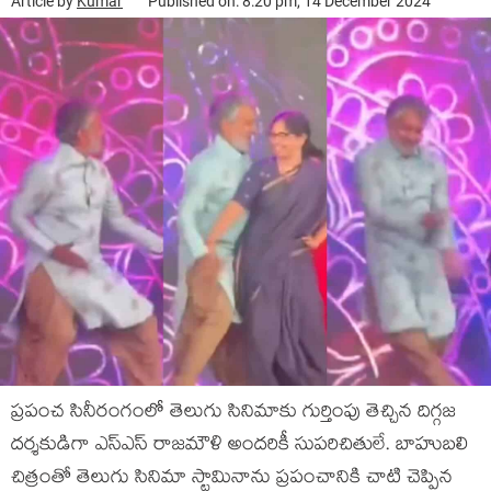
Article by
Kumar
Published on: 8:20 pm, 14 December 2024
ప్రపంచ సినీరంగంలో తెలుగు సినిమాకు గుర్తింపు తెచ్చిన దిగ్గజ
దర్శకుడిగా ఎస్ఎస్ రాజమౌళి అందరికీ సుపరిచితులే. బాహుబలి
చిత్రంతో తెలుగు సినిమా స్టామినాను ప్రపంచానికి చాటి చెప్పిన