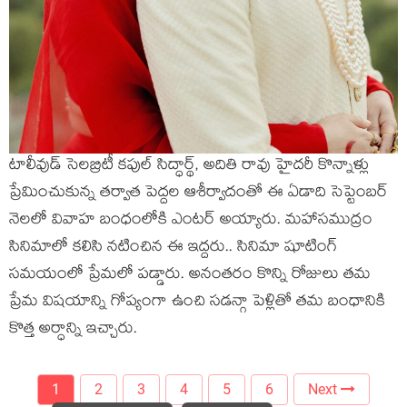
టాలీవుడ్ సెలబ్రిటీ కపుల్ సిద్ధార్థ్, అదితి రావు హైదరీ కొన్నాళ్లు
ప్రేమించుకున్న తర్వాత పెద్దల ఆశీర్వాదంతో ఈ ఏడాది సెప్టెంబర్
నెలలో వివాహ బంధంలోకి ఎంటర్ అయ్యారు. మహాసముద్రం
సినిమాలో కలిసి నటించిన ఈ ఇద్దరు.. సినిమా షూటింగ్
సమయంలో ప్రేమలో పడ్డారు. అనంతరం కొన్ని రోజులు తమ
ప్రేమ విషయాన్ని గోప్యంగా ఉంచి సడన్గా పెళ్లితో తమ బంధానికి
కొత్త అర్ధాన్ని ఇచ్చారు.
1
2
3
4
5
6
Next