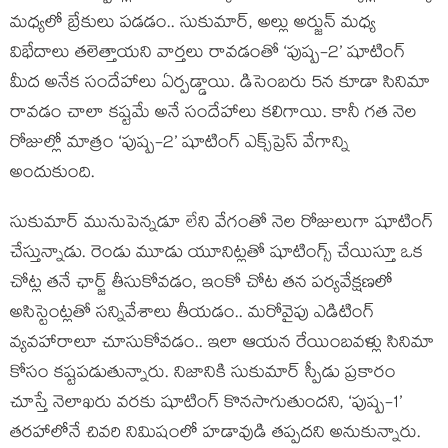
మధ్యలో బ్రేకులు పడడం.. సుకుమార్, అల్లు అర్జున్ మధ్య
విభేదాలు తలెత్తాయని వార్తలు రావడంతో ‘పుష్ప-2’ షూటింగ్
మీద అనేక సందేహాలు ఏర్పడ్డాయి. డిసెంబరు 5న కూడా సినిమా
రావడం చాలా కష్టమే అనే సందేహాలు కలిగాయి. కానీ గత నెల
రోజుల్లో మాత్రం ‘పుష్ప-2’ షూటింగ్ ఎక్స్‌ప్రెస్ వేగాన్ని
అందుకుంది.
సుకుమార్ మునుపెన్నడూ లేని వేగంతో నెల రోజులుగా షూటింగ్
చేస్తున్నాడు. రెండు మూడు యూనిట్లతో షూటింగ్స్ చేయిస్తూ ఒక
చోట్ల తనే ఛార్జ్ తీసుకోవడం, ఇంకో చోట తన పర్యవేక్షణలో
అసిస్టెంట్లతో సన్నివేశాలు తీయడం.. మరోవైపు ఎడిటింగ్
వ్యవహారాలూ చూసుకోవడం.. ఇలా ఆయన రేయింబవళ్లు సినిమా
కోసం కష్టపడుతున్నారు. నిజానికి సుకుమార్ స్పీడు ప్రకారం
చూస్తే నెలాఖరు వరకు షూటింగ్ కొనసాగుతుందని, ‘పుష్ప-1’
తరహాలోనే చివరి నిమిషంలో హడావుడి తప్పదని అనుకున్నారు.