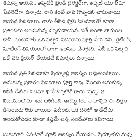
తీస్తున్న ఆయన.. ఇప్పటికీ ట్రెండీ డైరెక్టర్‌గా, ఇప్పటి యూత్‌కూ
ఫేవరెట్‌గా ఉన్నారు. రాశి కంటే వాసి గొప్పదని చాటుతాయి
ఆయన సినిమాలు. తాను తీసిన ఫ్లాప్ సినిమాలతో కూడా
ప్రశంసలు అందుకున్న దర్శకుడాయన. ఐతే అంతా బాగుంది
కానీ.. సుకుమార్ ఒక పట్టాన సినిమాను పూర్తి చేయడని.. రైటింగ్,
షూటింగ్ విషయంలో బాగా ఆలస్యం చేస్తాడని.. ఏదీ ఒక పట్టాన
ఓకే చేసి క్లియర్ చేయడనే విమర్శలు ఉన్నాయి.
ఆయన ప్రతి సినిమాకూ షెడ్యూళ్లు ఆలస్యం అవుతుంటాయి.
అనుకున్న ప్రకారం సినిమాలు పూర్తి కావు. మొదట అనుకున్న
రిలీజ్ డేట్‌కు సినిమా థియేటర్లలోకి రాదు. ‘పుష్ప-2’
విషయంలోనూ ఇదే జరిగింది. ఆగస్టు 15కే రావాల్సిన ఈ చిత్రం
డిసెంబరు 5కు వాయిదా పడింది. ఒక దశలో ఆ డేట్‌ను
అందుకోవడం కూడా కష్టమే అన్న సందేహాలు కలిగాయి.
సుకుమార్ ఎప్పట్లాగే షూట్ ఆలస్యం చేయడం.. షెడ్యూళ్లకు మధ్య