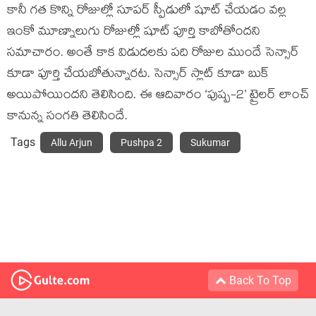
కానీ గత కొన్ని రోజుల్లో సూపర్ స్పీడులో షూట్ చేయడం వల్ల
ఇంకో మూణ్నాలుగు రోజుల్లో షూట్ పూర్తి కాబోతోందని
సమాచారం. అంతే కాక విడుదలకు పది రోజుల ముందే సెన్సార్
కూడా పూర్తి చేయబోతున్నారట. సెన్సార్ స్లాట్ కూడా బుక్
అయిపోయిందని తెలిసింది. ఈ ఆదివారం ‘పుష్ప-2’ ట్రైలర్ లాంచ్
కానున్న సంగతి తెలిసిందే.
Tags
Allu Arjun
Pushpa 2
Sukumar
Back To Top