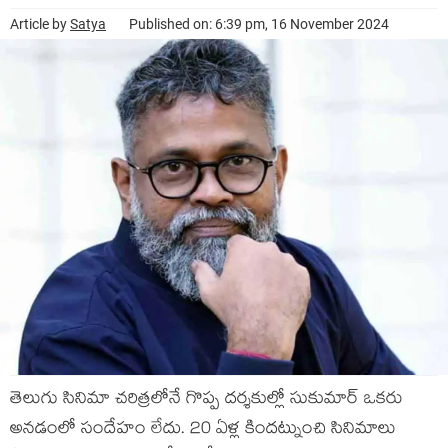
Article by
Satya
Published on: 6:39 pm, 16 November 2024
తెలుగు సినిమా చరిత్రలోనే గొప్ప దర్శకుల్లో సుకుమార్ ఒకరు
అనడంలో సందేహం లేదు. 20 ఏళ్ల కిందట్నుంచి సినిమాలు