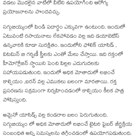
వడలు మొదలైన వాటిలో వీటిని ఉపయోగించి ఆరోగ్య
ప్రయోజనాలను పొందవచ్చు.
సగ్గుబియ్యంలో పిండి పదార్థం ఎక్కువగా ఉంటుంది. ఇందులో
ఏటువంటి రసాయనాలు లేకపోవడం వల్ల ఇది డయాబెటిస్
ఉన్నవారికి కూడా సురక్షితం. ఇందులోని ఫోలిక్ యాసిడ్ ,
విటమిన్ బి గర్భిణీ స్త్రీలకు ఎంతో మేలు చేస్తాయి. ఇది రక్తంలో
హీమోగ్లోబిన్ స్థాయిని పెంచి పిల్లల ఎదుగుదలకు
సహాయపడుతుంది. ఇందులో అధిక మోతాదులో లభించే
కాల్షియం ,ఐరన్ వల్ల ఎముకలు బలంగా మారతాయి. రక్త
ప్రసరణను సక్రమంగా నిర్వహించడంలో కాల్షియం కీలక పాత్ర
పోషిస్తుంది.
అమైనో యాసిడ్స్ వల్ల కండరాల బలం పెరుగుతుంది.
సగ్గుబియ్యం లో అధిక మోతాదులో లభించే టైటరి ఫైబర్ జీర్ణక్రియ
సంబంధిత అన్ని సమస్యలను తగ్గించడంలో ఉపయోగపడుతుంది.