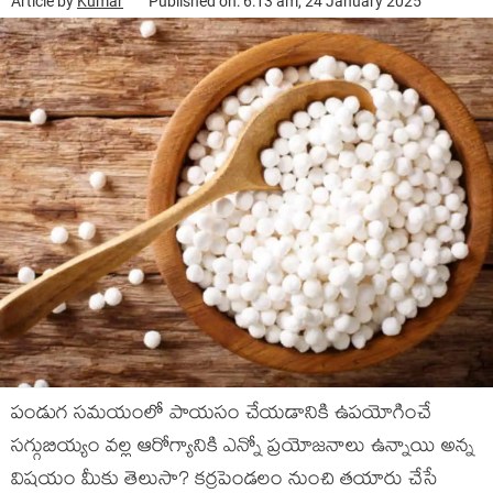
Article by
Kumar
Published on: 6:13 am, 24 January 2025
పండుగ సమయంలో పాయసం చేయడానికి ఉపయోగించే
సగ్గుబియ్యం వల్ల ఆరోగ్యానికి ఎన్నో ప్రయోజనాలు ఉన్నాయి అన్న
విషయం మీకు తెలుసా? కర్రపెండలం నుంచి తయారు చేసే