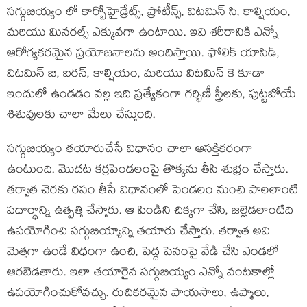
సగ్గుబియ్యం లో కార్బోహైడ్రేట్స్, ప్రోటీన్స్, విటమిన్ సి, కాల్షియం,
మరియు మినరల్స్ ఎక్కువగా ఉంటాయి. ఇవి శరీరానికి ఎన్నో
ఆరోగ్యకరమైన ప్రయోజనాలను అందిస్తాయి. ఫోలిక్ యాసిడ్,
విటమిన్ బి, ఐరన్, కాల్షియం, మరియు విటమిన్ కె కూడా
ఇందులో ఉండడం వల్ల ఇది ప్రత్యేకంగా గర్భిణీ స్త్రీలకు, పుట్టబోయే
శిశువులకు చాలా మేలు చేస్తుంది.
సగ్గుబియ్యం తయారుచేసే విధానం చాలా ఆసక్తికరంగా
ఉంటుంది. మొదట కర్రపెండలంపై తొక్కను తీసి శుభ్రం చేస్తారు.
తర్వాత చెరకు రసం తీసే విధానంలో పెండలం నుంచి పాలలాంటి
పదార్థాన్ని ఉత్పత్తి చేస్తారు. ఆ పిండిని చిక్కగా చేసి, జల్లెడలాంటిది
ఉపయోగించి సగ్గుబియ్యాన్ని తయారు చేస్తారు. తర్వాత అవి
మెత్తగా ఉండే విధంగా ఉంచి, పెద్ద పెనంపై వేడి చేసి ఎండలో
ఆరబెడతారు. ఇలా తయారైన సగ్గుబియ్యం ఎన్నో వంటకాల్లో
ఉపయోగించుకోవచ్చు. రుచికరమైన పాయసాలు, ఉప్మాలు,