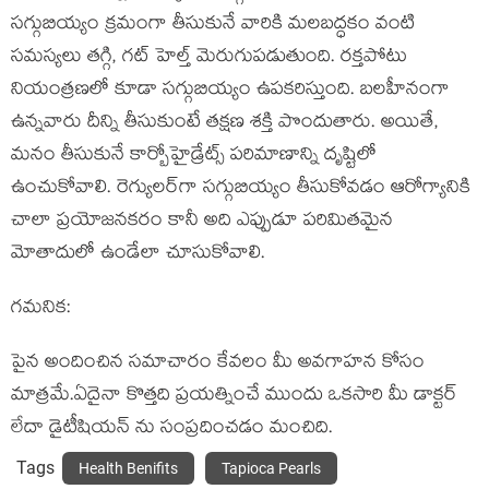
సగ్గుబియ్యం క్రమంగా తీసుకునే వారికి మలబద్ధకం వంటి
సమస్యలు తగ్గి, గట్ హెల్త్ మెరుగుపడుతుంది. రక్తపోటు
నియంత్రణలో కూడా సగ్గుబియ్యం ఉపకరిస్తుంది. బలహీనంగా
ఉన్నవారు దీన్ని తీసుకుంటే తక్షణ శక్తి పొందుతారు. అయితే,
మనం తీసుకునే కార్బోహైడ్రేట్స్ పరిమాణాన్ని దృష్టిలో
ఉంచుకోవాలి. రెగ్యులర్‌గా సగ్గుబియ్యం తీసుకోవడం ఆరోగ్యానికి
చాలా ప్రయోజనకరం కానీ అది ఎప్పుడూ పరిమితమైన
మోతాదులో ఉండేలా చూసుకోవాలి.
గమనిక:
పైన అందించిన సమాచారం కేవలం మీ అవగాహన కోసం
మాత్రమే.ఏదైనా కొత్తది ప్రయత్నించే ముందు ఒకసారి మీ డాక్టర్
లేదా డైటీషియన్ ను సంప్రదించడం మంచిది.
Tags
Health Benifits
Tapioca Pearls