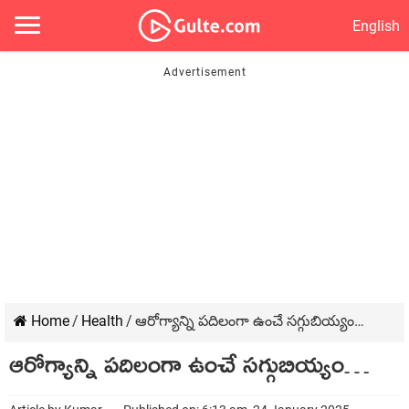
English
Home
/
Health
/
ఆరోగ్యాన్ని పదిలంగా ఉంచే సగ్గుబియ్యం…
ఆరోగ్యాన్ని పదిలంగా ఉంచే సగ్గుబియ్యం…