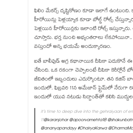
ఫిలిం మేక‌ర్స్ దృష్టికోణం కూడా ఇలాగే ఉంటుంది. 
హీరోయిన్లు పెళ్ల‌య్యాక కూడా బోల్డ్ రోల్స్ చేస్తున్
పెళ్ల‌యిన హీరోయిన్ల‌కు ఇలాంటి రోల్స్ ఇస్తున్నారు.
చూస్తారు. భ‌ర్త నుంచి అభ్యంత‌రాలు లేక‌పోయినా.
వ‌స్తుందో అన్న భ‌య‌మే అందుక్కార‌ణం.
ఐతే బాలీవుడ్ అగ్ర క‌థానాయిక దీపికా ప‌దుకొనే ఈ శ
చేసింది. ఒక ర‌కంగా చెప్పాలంటే దీపికా కెరీర్లోనే బోల్డ
జీవితంలో ఇబ్బందులు ఎదుర్కొంటూ. త‌న క‌జిన్ బాయ్ 
ఇందులో. ఫిబ్ర‌వ‌రి 11న‌ అమేజాన్ ప్రైమ్‌లో నేరుగా
ఇందులో యువ న‌టుడు సిద్దాంత్‌తో క‌లిసి ముద్దుల మో
it’s time to deep dive into the gehraiyaan of emo
11
@karanjohar
@apoorvamehta18
@shakunbatr
@ananyapandayy
#DhairyaKarwa
@DharmaMov