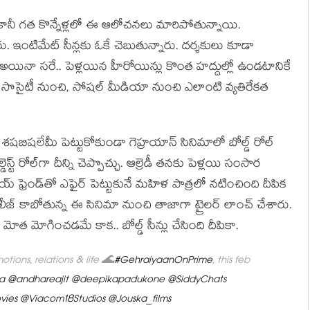
కానీ గ‌త కొన్నేళ్ల‌లో ఈ ఆలోచ‌న‌లు మారిపోతున్నాయి.
నారు. ఇంటిమేట్ సీన్ల‌కు ఓకే చెబుతున్నారు. ద‌ర్శ‌కులు కూడా
 అయినా స‌రే.. పెళ్ల‌యిన‌ హీరోయిన్లు కొంత హ‌ద్దుల్లో ఉండ‌టానికే
. సొసైటీ నుంచి, సోష‌ల్ మీడియా నుంచి ఎలాంటి వ్య‌తిరేక‌త
‌ష‌బిష‌లేమీ పెట్టుకోకుండా గెహ్ర‌యాన్ సినిమాలో బోల్డ్ రోల్
ెస్ట్ రోల్‌గా దీన్ని చెప్పొచ్చు. ఆల్రెడీ త‌న‌కు పెళ్లయి సంసార
ఫ్రెండ్‌తో ఎఫైర్ పెట్టుకునే మ‌హిళ పాత్ర‌లో న‌టించింది దీపిక
 రిలీజ్ కాబోతున్న ఈ సినిమా నుంచి తాజాగా ట్రైల‌ర్ లాంచ్ చేశారు.
త మోగించ‌డ‌మే కాక‌.. బోల్డ్ సీన్లు చేసింది దీపికా.
tions, relations & life 🌊
#GehraiyaanOnPrime
, this feb
a
@andhareajit
@deepikapadukone
@SiddyChats
ies
@Viacom18Studios
@Jouska_films