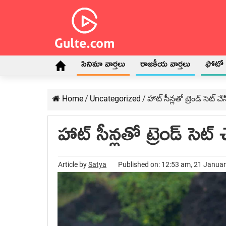
సినిమా వార్తలు
రాజకీయ వార్తలు
ఫోటో గ
Home
/
Uncategorized
/
హాట్ సీన్ల‌తో ట్రెండ్ సెట్ చే
హాట్ సీన్ల‌తో ట్రెండ్ సెట్ 
Article by
Satya
Published on: 12:53 am, 21 Janua