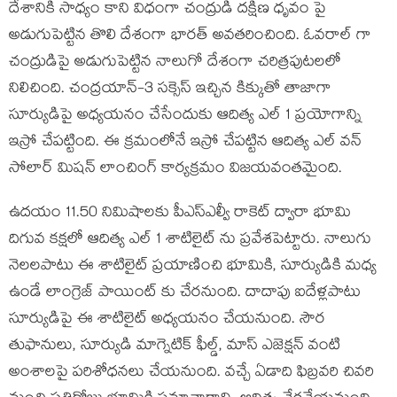
దేశానికి సాధ్యం కాని విధంగా చంద్రుడి దక్షిణ ధృవం పై
అడుగుపెట్టిన తొలి దేశంగా భారత్ అవతరించింది. ఓవరాల్ గా
చంద్రుడిపై అడుగుపెట్టిన నాలుగో దేశంగా చరిత్రపుటలలో
నిలిచింది. చంద్రయాన్-3 సక్సెస్ ఇచ్చిన కిక్కుతో తాజాగా
సూర్యుడిపై అధ్యయనం చేసేందుకు ఆదిత్య ఎల్ 1 ప్రయోగాన్ని
ఇస్రో చేపట్టింది. ఈ క్రమంలోనే ఇస్రో చేపట్టిన ఆదిత్య ఎల్ వన్
సోలార్ మిషన్ లాంచింగ్ కార్యక్రమం విజయవంతమైంది.
ఉదయం 11.50 నిమిషాలకు పీఎస్ఎల్వీ రాకెట్ ద్వారా భూమి
దిగువ కక్షలో ఆదిత్య ఎల్ 1 శాటిలైట్ ను ప్రవేశపెట్టారు. నాలుగు
నెలలపాటు ఈ శాటిలైట్ ప్రయాణించి భూమికి, సూర్యుడికి మధ్య
ఉండే లాంగ్రెజ్ పాయింట్ కు చేరనుంది. దాదాపు ఐదేళ్లపాటు
సూర్యుడిపై ఈ శాటిలైట్ అధ్యయనం చేయనుంది. సౌర
తుఫానులు, సూర్యుడి మాగ్నెటిక్ ఫీల్డ్, మాస్ ఎజెక్షన్ వంటి
అంశాలపై పరిశోధనలు చేయనుంది. వచ్చే ఏడాది ఫిబ్రవరి చివరి