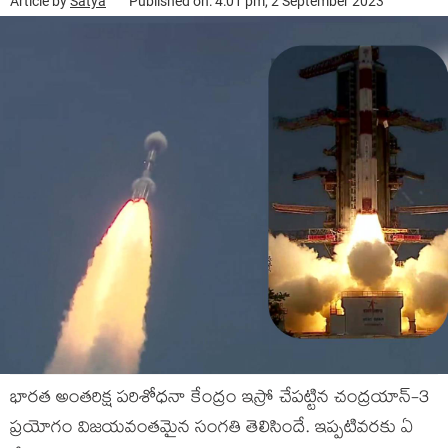
Article by
Satya
Published on: 4:01 pm, 2 September 2023
భారత అంతరిక్ష పరిశోధనా కేంద్రం ఇస్రో చేపట్టిన చంద్రయాన్-3
ప్రయోగం విజయవంతమైన సంగతి తెలిసిందే. ఇప్పటివరకు ఏ