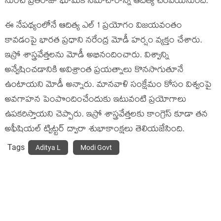
నుంచి ప్రతిరోజు భూమికి సమాచారాన్ని ఆదిత్య చేరవేయనుంది.
ఈ నేపథ్యంలోనే ఆదిత్య ఎల్ 1 ప్రయోగం విజయవంతం
కావడంపై భారత ప్రధాని నరేంద్ర మోడీ హర్షం వ్యక్తం చేశారు.
ఇస్రో శాస్త్రవేత్తలను మోడీ అభినందించారు. విశ్వాన్ని
అన్వేషించడానికి అవిశ్రాంత ప్రయత్నాలు కొనసాగుతూనే
ఉంటాయని మోడీ అన్నారు. మానవాళి సంక్షేమం కోసం విశ్వంపై
అవగాహన పెంపొందించేందుకు ఇటువంటి ప్రయోగాలు
ఉపకరిస్తాయని చెప్పారు. ఇస్రో శాస్త్రవేత్తలకు కాంగ్రెస్ కూడా తన
అఫీషియల్ ట్విట్టర్ ద్వారా శుభాకాంక్షలు తెలియజేసింది.
Tags
Aditya L
Modi Govt