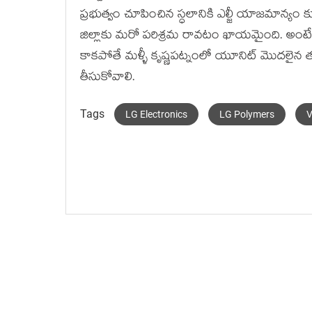
ప్రభుత్వం చూపించిన స్ధలానికి ఎల్జీ యాజమాన్యం 
జిల్లాకు మరో పరిశ్రమ రావటం ఖాయమైంది. అంటే ఇటు 
కాకపోతే మళ్ళీ కృష్ణపట్నంలో యూనిట్ మొదలైన 
తీసుకోవాలి.
Tags
LG Electronics
LG Polymers
V