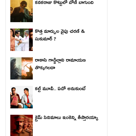
కనకరాజు కొట్టులో బోణీ బాగుంది
కొత్త మార్పుల వైపు చరణ్ &
సుకుమార్ ?
రాకాసి గాడ్జిల్లాని రామాయణ
తొక్కగలదా
కల్ట్ మూవీ... ఏదో అనుకుంటే
క్రైమ్ సినిమాలు ఇంకెన్ని తీస్తారయ్యా