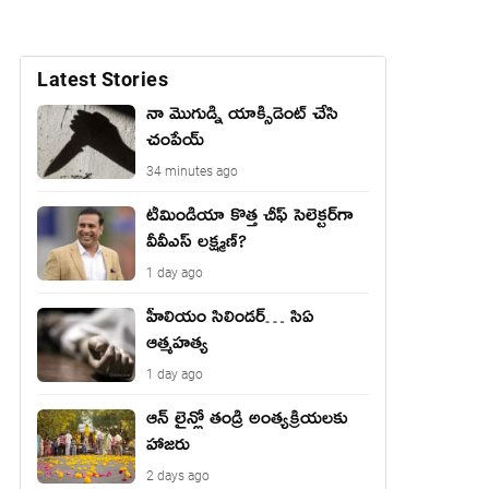
Latest Stories
నా మొగుడ్ని యాక్సిడెంట్ చేసి
చంపేయ్
34 minutes ago
టీమిండియా కొత్త చీఫ్ సెలెక్టర్‌గా
వీవీఎస్ లక్ష్మణ్?
1 day ago
హీలియం సిలిండర్… సిఏ
ఆత్మహత్య
1 day ago
ఆన్ లైన్లో తండ్రి అంత్యక్రియలకు
హాజరు
2 days ago