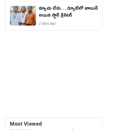
మ్యాచు లేదు… డ్యూటీలో జాయిన్
అయిన స్టార్ క్రికెటర్
2 days ago
Most Viewed