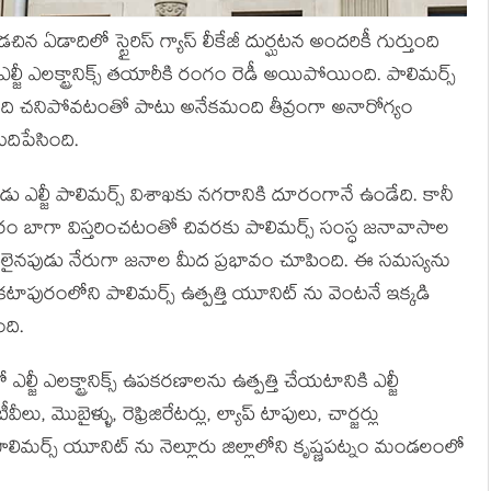
చిన ఏడాదిలో స్టైరిస్ గ్యాస్ లీకేజీ దుర్ఘటన అందరికీ గుర్తుంది
 ఎల్జీ ఎలక్ట్రానిక్స్ తయారీకి రంగం రెడీ అయిపోయింది. పాలిమర్స్
 మంది చనిపోవటంతో పాటు అనేకమంది తీవ్రంగా అనారోగ్యం
ుదిపేసింది.
ుడు ఎల్జీ పాలిమర్స్ విశాఖకు నగరానికి దూరంగానే ఉండేది. కానీ
గరం బాగా విస్తరించటంతో చివరకు పాలిమర్స్ సంస్ధ జనావాసాల
ిడుదలైనపుడు నేరుగా జనాల మీద ప్రభావం చూపింది. ఈ సమస్యను
కటాపురంలోని పాలిమర్స్ ఉత్పత్తి యూనిట్ ను వెంటనే ఇక్కడి
ంది.
ఎల్జీ ఎలక్ట్రానిక్స్ ఉపకరణాలను ఉత్పత్తి చేయటానికి ఎల్జీ
లు, మొబైళ్ళు, రెఫ్రిజిరేటర్లు, ల్యాప్ టాపులు, చార్జర్లు
ిమర్స్ యూనిట్ ను నెల్లూరు జిల్లాలోని కృష్ణపట్నం మండలంలో