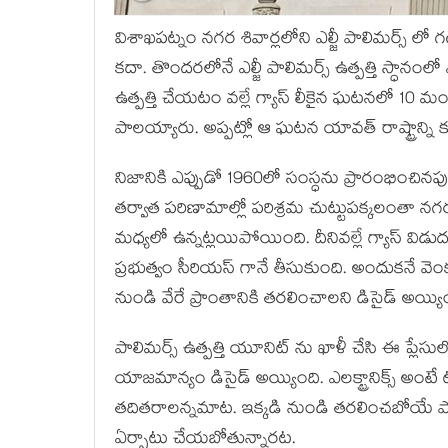
విశాఖపట్నం నగర శివార్లలోని ఎల్జీ పాలిమర్స్ లో గడ
కదా. తొందరలోనే ఎల్జీ పాలిమర్స్ ఉత్పత్తి స్ధానంలో
ఉత్పత్తి చేయటం వల్లే గ్యాస్ లీకైన ఘటనలో 10
పాలయ్యారు. అప్పట్లో ఆ ఘటన యావత్ రాష్ట్రాన్ని క
నిజానికి ఎప్పుడో 1960లో సంస్ధను ప్రారంభించినప
తర్వాత పరిణామాల్లో పరిశ్రమ చుట్టుపక్కలంతా న
మధ్యలో ఉన్నట్లయిపోయింది. దీనివల్లే గ్యాస్ వ
ప్రభుత్వం సీరియస్ గానే తీసుకుంది. అందుకనే వెం
నుండి వేరే ప్రాంతానికి తరలించాలని డిసైడ్ అయ్యి
పాలిమర్స్ ఉత్పత్తి యూనిట్ ను ఖాళీ చేసి ఈ ప్లేసులో 
యాజమాన్యం డిసైడ్ అయ్యింది. ఎలక్ట్రానిక్స్ అంటే టీవీ
తదితరాలన్నమాట. ఇక్కడి నుండి తరలించబోయే పాల
ఏర్పాటు చేయబోతున్నారట.