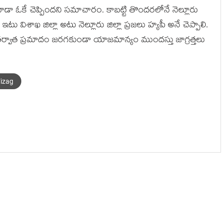
కూడా ఓకే చెప్పిందని సమాచారం. కాబట్టి తొందరలోనే నెల్లూరు
విశాఖ జిల్లా అటు నెల్లూరు జిల్లా ప్రజలు హ్యపీ అనే చెప్పాలి.
తర్వాత ప్రమాదం జరగకుండా యాజమాన్యం ముందస్తు జాగ్రత్తలు
izag