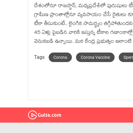
దేశంలోనూ రాజ‌స్థాన్‌, మ‌ధ్య‌ప్ర‌దేశ్‌లో పురుష
గ్రామీణ ప్రాంతాల్లోనూ వ్య‌వ‌సాయం చేసే రైతులు 
టీకా తీసుకుంటే.. లైంగిక సామ‌ర్థ్యం త‌గ్గిపోతుంద‌
45 ఏళ్లు పైబ‌డిన వారికి ఇస్తున్న టీకాల గ‌ణాంకాల్ల
వెనుక‌బ‌డి ఉన్నాయి. మ‌రి కేంద్ర ప్ర‌భుత్వం ఇల
Tags
Corona
Corona Vaccine
Sper