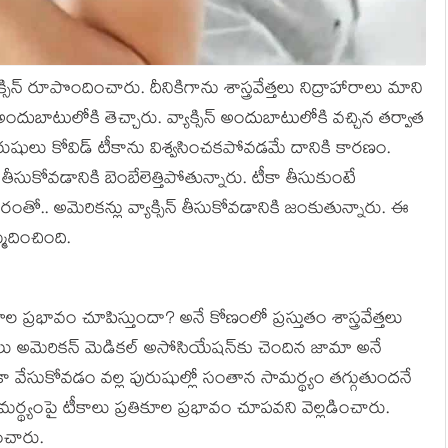
యాక్సిన్ రూపొందించారు. దీనికిగాను శాస్త్ర‌వేత్త‌లు నిద్రాహారాలు మాని
్‌ను అందుబాటులోకి తెచ్చారు. వ్యాక్సిన్ అందుబాటులోకి వచ్చిన తర్వాత
ురుషులు కోవిడ్ టీకాను విశ్వసించకపోవడమే దానికి కారణం.
ీసుకోవడానికి బెంబేలెత్తిపోతున్నారు. టీకా తీసుకుంటే
రంతో.. అమెరికన్లు వ్యాక్సిన్ తీసుకోవడానికి జంకుతున్నారు. ఈ
్మదించింది.
్రభావం చూపిస్తుందా? అనే కోణంలో ప్ర‌స్తుతం శాస్త్ర‌వేత్త‌లు
ు అమెరికన్ మెడికల్ అసోసియేషన్‌కు చెందిన జామా అనే
ీకా వేసుకోవడం వల్ల పురుషుల్లో సంతాన సామర్థ్యం తగ్గుతుందనే
ర్థ్యంపై టీకాలు ప్రతికూల ప్రభావం చూపవని వెల్లడించారు.
ంచారు.