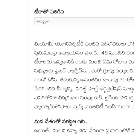
టీకాతో పెరిగిన
సామ‌ర్థ్యం!
మియామీ యూనివర్సిటీకి చెందిన పరిశోధకులు కొ
పురుషులపై అధ్యాయనం చేశారు. 45 మందిని రెం
టీకాలను ఇవ్వడానికి రెండు నుంచి ఏడు రోజుల ము
సభ్యులకు ఫైజర్ వ్యాక్సిన్‌ను.. మరో గ్రూపు సభ్యుల
రెండో డోసు తీసుకున్న అనంతరం దాదాపు 70 రోజుల 
సేకరించిన వీర్యాన్ని.. వరల్డ్ హెల్త్ ఆర్గనైజేషన్ 
ఎవరిలోనూ వీర్యకణాల సంఖ్య కానీ, లైగింక సామర్థ్య
వ్యాల్యూమ్‌తోపాటు స్పెర్మ్ మొబిలిటీ గణనీయంగా పె
మ‌న దేశంలో ప‌రిస్థితి ఇదీ..
అయితే.. మంచి క‌న్నా చెడు వేగంగా ప్ర‌చారంలోకి 