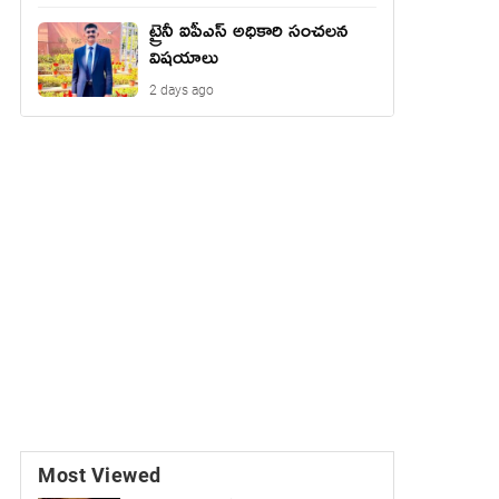
ట్రైనీ ఐపీఎస్ అధికారి సంచలన
విషయాలు
2 days ago
Most Viewed