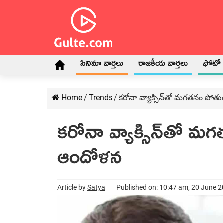
సినిమా వార్తలు
రాజకీయ వార్తలు
ఫోటో గ
Home
/
Trends
/
క‌రోనా వ్యాక్సిన్‌తో మ‌గ‌త‌నం పో
క‌రోనా వ్యాక్సిన్‌తో మ
ఆందోళ‌న‌
Article by
Satya
Published on: 10:47 am, 20 June 