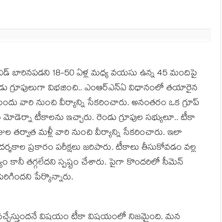
విడ్ బారినపడని 18-50 ఏళ్ల మధ్య వయసు ఉన్న 45 మందిపై
డు గ్రూపులుగా విభజించి.. ఎంఆర్ఎన్ఏ విధానంలో తయారైన
ందు వారి నుంచి వీర్యాన్ని సేకరించారు. అనంతరం ఒక గ్రూప్
కు మోడెర్నా టీకాలను ఇచ్చారు. రెండు గ్రూపుల సభ్యులూ.. టీకా
తర్వాత మళ్లీ వారి నుంచి వీర్యాన్ని సేకరించారు. ఇలా
మార్గదర్శకాల ప్రకారం పరీక్షలు జరిపారు. టీకాలు తీసుకోవడం వల్ల
ం కానీ తగ్గలేదని స్పష్టం చేశారు. పైగా కొందరిలో సీమెన్
రిగిందని పేర్కొన్నారు.
వ‌చ్చేస్తుంద‌నే విష‌యం టీకా విష‌యంలో నిజ‌మైంది. మ‌న