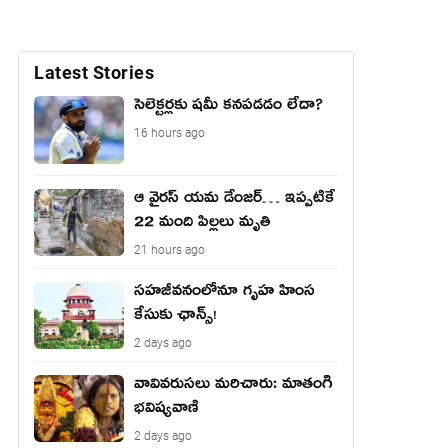
Latest Stories
సెలెక్టర్లకు షమీ కనపడడం లేదా?
16 hours ago
ఆ వైరస్ యమ డేంజర్… ఇప్పటికే
22 మంది పిల్లలు మృతి
21 hours ago
సహజీవనంలోనూ గృహ హింస
కేసుకు ఛాన్స్!
2 days ago
వావివ‌రుస‌లు మ‌రిచారు: మాతంగి
భవిష్యవాణి
2 days ago