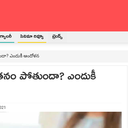
్యాలరీ
సినిమా రివ్యూ
ట్రెండ్స్
తుందా? ఎందుకీ ఆందోళ‌న‌
‌గ‌త‌నం పోతుందా? ఎందుకీ
2021