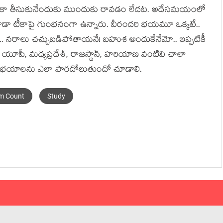
ులు టీకా తీసుకునేందుకు ముందుకు రావ‌డం లేద‌ట‌. అదేస‌మ‌యంలో
కూడా టీకాపై గుంభ‌నంగా ఉన్నారు. వీరంద‌రి భ‌య‌మూ ఒక్క‌టే..
ని.. న‌రాలు చ‌చ్చుబ‌డిపోతాయ‌నే! బ‌హుశ అందుకేనేమో.. ఇప్ప‌టికీ
ో యూపీ, మ‌ధ్య‌ప్ర‌దేశ్‌, రాజ‌స్థాన్‌, హ‌రియాణ వంటివి చాలా
ాంటి భ‌యాల‌ను ఎలా పార‌దోలుతుందో చూడాలి.
m Count
Study