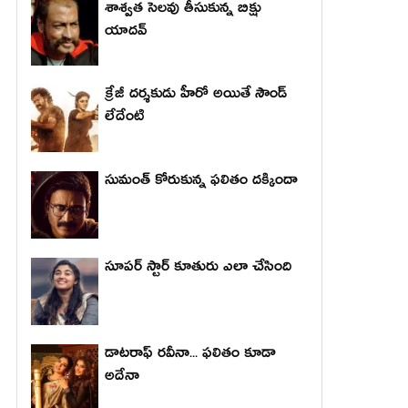
శాశ్వత సెలవు తీసుకున్న బిక్షు
యాదవ్
క్రేజీ దర్శకుడు హీరో అయితే సౌండ్
లేదేంటి
సుమంత్ కోరుకున్న ఫలితం దక్కిందా
సూపర్ స్టార్ కూతురు ఎలా చేసింది
డాటరాఫ్ రవీనా... ఫలితం కూడా
అదేనా