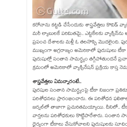
క‌రోనాను క‌ట్ట‌డి చేసేందుకు శాస్త్రవేత్తలు కొవిడ్ వ్
మ‌రీ ల్యాబుల‌కే ప‌రిమిత‌మై.. ఎట్ట‌కేల‌కు వ్యాక్సిన
ప్రపంచ దేశాలకు మళ్లీ ఓ తలనొప్పి మొదలైంది. ప
ముఖ్యంగా అగ్ర‌రాజ్యం అమెరికాలో పురుషులు టీకా త
పురుషుల్లో సంతాన సామర్థ్యం తగ్గిపోతుందనే ప్రచా
క్రమంలో అమెరికాలో వ్యాక్సినేషన్ ప్రక్రియ కాస్త నెమ
శాస్త్ర‌వేత్త‌లు ఏమ‌న్నారంటే..
పురషుల సంతాన సామర్థ్యంపై టీకా నిజంగా ప్రతికూల ప
పరిశోధనలు ప్రారంభించారు. ఈ పరిశోధన ఫలితాల
జర్నల్‌లో తాజాగా ప్రచురిత‌మ‌య్యాయి. దీనిలో.. ట
వార్తలను పరిశోధకులు కొట్టిపారేశారు. సంతాన సామ
ధైర్యంగా టీకాలు వేసుకోవాలని పురుషుల‌కు సూచి