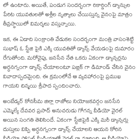
లో ఉంటారు. అయితే, పండుగ సందర్భంగా రికార్డింగ్ డ్యాన్సుల
పేరిట యువతులతో అశ్లీల నృత్యాలు చేయిస్తున్న వైనంపై మాత్రం
తీవ్రస్థాయిలో విమర్శలు వస్తున్నాయి.
ఇక, ఈ ఏడాది సంక్రాంతి వేడుకల సందర్భంగా మంత్రి వాసంశెట్టి
సుభాష్ ఓ స్టేజి పైకి ఎక్కి యువతితో డ్యాన్స్ వేయడంపై దుమారం
రేగుతోంది. మరోవైపు, జనసేన నేత ఒకరు ఏకంగా డ్యాన్సర్లను
అర్ధనగ్నంగా డ్యాన్స్ చేయాలంటూ పబ్లిక్ గా డిమాండ్ చేసిన వైనం
వివాదాస్పదమైంది. ఈ క్రమంలోనే ఆ వ్యవహారంపై ప్రముఖ
గాయని చిన్మయి శ్రీపాద స్పందించారు.
అంబేడ్కర్ కోనసీమ జిల్లా రాజోలు నియోజకవర్గం జనసేన
ఎమ్మెల్యే దేవవర ప్రసాద్ అనుచరుడు గోగన్న వీడియో వైరల్
అయిన సంగతి తెలిసిందే. ఏకంగా స్టేజిపైకి ఎక్కి మరీ డ్యాన్సర్లు
దుస్తులు విప్పి అర్ధనగ్నంగా డ్యాన్స్ చేయాలని ఆయన కోరిన