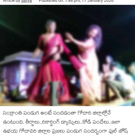
Article by
Satya
Published on: 1:48 pm, 17 January 2026
సంక్రాంతి పండుగ అంటే సందడంతా గోదారి జిల్లాల్లోనే
ఉంటుంది. తీర్థాలు..రికార్డింగ్ డ్యాన్సులు..కోడి పందేలు..ఇలా
ఉభయ గోదావరి జిల్లాల ప్రజలు పండుగ సందర్భంగా ఫుల్ జోష్