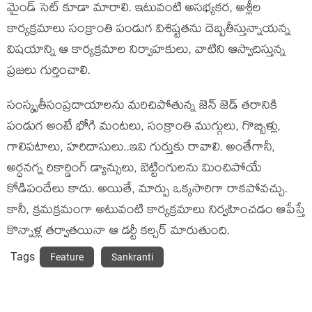
మైండ్ సెట్ కూడా మారాలి. ఇటువంటి అసభ్యకర, అశ్లీల
కార్యక్రమాలు సంక్రాంతి పండుగ విశిష్టతను దెబ్బతీస్తున్నాయన్న
విషయాన్ని ఆ కార్యక్రమాల నిర్వాహకులు, వాటిని ఆస్వాదిస్తున్న
ప్రజలు గుర్తించాలి.
సంస్కృతీసంప్రదాయాలను మరిచిపోతున్న జెన్ జెడ్ తరానికి
పండుగ అంటే భోగి మంటలు, సంక్రాంతి ముగ్గులు, గొబ్బిళ్లు,
గాలిపటాలు, హరిదాసులు..ఇవి గుర్తుకు రావాలి. అంతేగానీ,
అర్ధనగ్న రికార్డింగ్ డ్యాన్సులు, బెట్టింగులను మించిపోయే
కోడిపందేలు కాదు. అయితే, మార్పు ఒక్కసారిగా రాకపోవచ్చు.
కానీ, క్రమక్రమంగా అటువంటి కార్యక్రమాలు నిర్వహించడం ఆపేస్తే
కొన్నాళ్ల తర్వాతయినా ఆ డర్టీ కల్చర్ మారుతుంది.
Tags
Feature
Sankranti