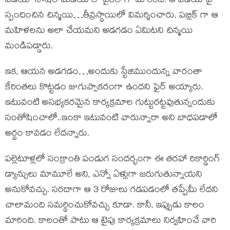
వీడియో సోషల్ మీడియాలో వైరల్ గా మారింది. ఆ వీడియోపై
స్పందించిన చిన్మయి…తీవ్రస్థాయిలో విమర్శించారు. పబ్లిక్ గా ఆ
మహిళలను అలా చేయమని అడగడం ఏమిటని చిన్మయి
మండిపడ్డారు.
ఇక, ఆయన అడగడం…అందుకు స్టేజిముందున్న వారంతా
కేరింతలు కొట్టడం జుగుప్సాకరంగా ఉందని ఫైర్ అయ్యారు.
ఇటువంటి అసభ్యకరమైన కార్యక్రమాల గుట్టురట్టవుతున్నందుకు
సంతోషించాలో..ఇంకా ఇటువంటి వారున్నారా అని బాధపడాలో
అర్థం కావడం లేదన్నారు.
పల్లెటూళ్లలో సంక్రాంతి పండుగ సందర్భంగా ఈ తరహా రికార్డింగ్
డ్యాన్సులు మామూలే అని, ఎన్నో ఏళ్లుగా జరుగుతున్నాయని
అనుకోవచ్చు. సరదాగా ఆ 3 రోజులు గడపడంలో తప్పేమీ లేదని
చాలామంది సమర్థించుకోవచ్చు కూడా. కానీ, ఇప్పుడు కాలం
మారింది. కాలంతో పాటు ఆ టైపు కార్యక్రమాలు నిర్వహించే వారి