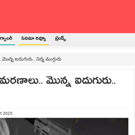
్యాలరీ
సినిమా రివ్యూ
ట్రెండ్స్
మొన్న ఐదుగురు.. నిన్న ముగ్గురు
మరణాలు.. మొన్న ఐదుగురు..
st 2025