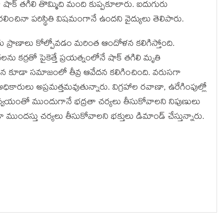
ిగా షాక్‌ తగిలి తొమ్మిది మంది కుప్పకూలారు. ఐదుగురు
తరలించినా పరిస్థితి విషమంగానే ఉందని వైద్యులు తెలిపారు.
రు ప్రాణాలు కోల్పోవడం మరింత ఆందోళన కలిగిస్తోంది.
లను కర్రతో పైకెత్తే ప్రయత్నంలోనే షాక్‌ తగిలి మృతి
కూడా సమాజంలో తీవ్ర ఆవేదన కలిగించింది. వరుసగా
ారులు అప్రమత్తమవుతున్నారు. విగ్రహాల రవాణా, ఉరేగింపుల్లో
సమన్వయంతో ముందుగానే భద్రతా చర్యలు తీసుకోవాలని నిపుణులు
ముందస్తు చర్యలు తీసుకోవాలని భక్తులు డిమాండ్ చేస్తున్నారు.