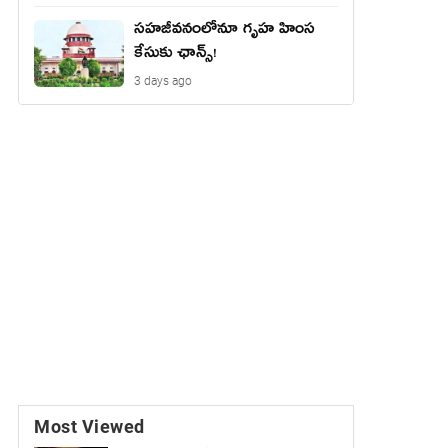
సహజీవనంలోనూ గృహ హింస
కేసుకు ఛాన్స్!
3 days ago
Most Viewed