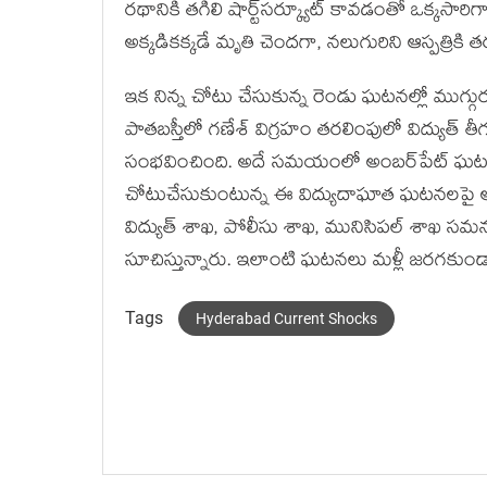
రథానికి తగిలి షార్ట్‌సర్క్యూట్‌ కావడంతో ఒక్కసార
అక్కడికక్కడే మృతి చెందగా, నలుగురిని ఆస్పత్రికి 
ఇక నిన్న చోటు చేసుకున్న రెండు ఘటనల్లో ముగ్గు
పాతబస్తీలో గణేశ్‌ విగ్రహం తరలింపులో విద్యుత్‌ తీగ
సంభవించింది. అదే సమయంలో అంబర్‌పేట్ ఘటన 
చోటుచేసుకుంటున్న ఈ విద్యుదాఘాత ఘటనలపై అధిక
విద్యుత్‌ శాఖ, పోలీసు శాఖ, మునిసిపల్‌ శాఖ 
సూచిస్తున్నారు. ఇలాంటి ఘటనలు మళ్లీ జరగకుండా 
Tags
Hyderabad Current Shocks