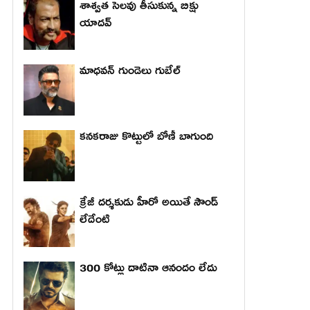
శాశ్వత సెలవు తీసుకున్న బిక్షు
యాదవ్
మాధ‌వ‌న్ గుండెలు గుబేల్‌
కనకరాజు కొట్టులో బోణీ బాగుంది
క్రేజీ దర్శకుడు హీరో అయితే సౌండ్
లేదేంటి
300 కోట్లు దాటినా ఆనందం లేదు