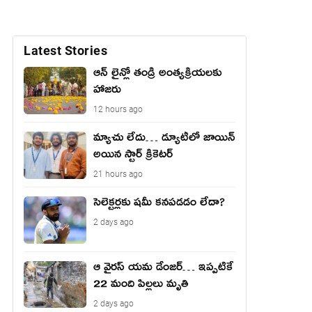
Latest Stories
ఆన్ లైన్లో తండ్రి అంత్యక్రియలకు
హాజరు
12 hours ago
మ్యాచు లేదు… డ్యూటీలో జాయిన్
అయిన స్టార్ క్రికెటర్
21 hours ago
సెలెక్టర్లకు షమీ కనపడడం లేదా?
2 days ago
ఆ వైరస్ యమ డేంజర్… ఇప్పటికే
22 మంది పిల్లలు మృతి
2 days ago