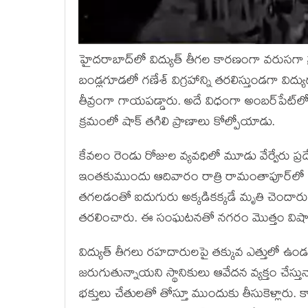
హైదరాబాద్‌లో విద్యుత్ తీగల కారణంగా వరుసగా ప
బండ్లగూడలో గణేశ్‌ విగ్రహాన్ని తరలిస్తుండగా విద
తీవ్రంగా గాయపడ్డారు. అదే విధంగా అంబర్‌పేట్‌ల
క్రమంలో షాక్‌ తగిలి ప్రాణాలు కోల్పోయాడు.
కేవలం రెండు రోజుల వ్యవధిలో మూడు వేర్వేరు ప
ఇంతకుముందు ఆదివారం రాత్రి రామంతాపూర్‌లో జరిగ
తగలడంతో ఐదుగురు అక్కడికక్కడే మృతి చెందా
తరలించారు. ఈ సంఘటనతో నగరం మొత్తం విషా
విద్యుత్‌ తీగలు రహదారులపై తక్కువ ఎత్తులో ఉ
జరుగుతున్నాయని స్థానికులు ఆవేదన వ్యక్తం చేస్
భక్తులు చేతులతో తోస్తూ ముందుకు తీసుకెళ్లారు.