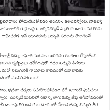
్రమాదాలు చోటుచేసుకోవడం అందరిని కలచివేస్తోంది. పాతబస్తీ
్యుదాఘాతానికి గురై ఇద్దరు అక్కడికక్కడే మృతి చెందారు. మరొకరు
ో రామ్‌చరణ్‌ అనే యువకుడు విద్యుత్‌ తీగలను తొలగించే
్రదేశాల్లో విద్యుదాఘాత ఘటనలు జరగడం కలకలం రేపుతోంది.
ిన కృష్ణాష్టమి ఉరేగింపులో రథం విద్యుత్‌ తీగలకు
రు. మరో నలుగురికి గాయాలు కావడంతో దవాఖానకు
దంలో మునిగిపోయింది.
ండటం, భద్రతా చర్యలు తీసుకోకపోవడం వల్లే ఇలాంటి ఘటనలు
తున్నారు. మొన్నటి ఘటనలో రథాన్ని లాగుతున్న జీపు ఆగిపోవడంతో
 కానీ దాదాపు 50 అడుగుల దూరంలో వేలాడుతున్న విద్యుత్‌ తీగ