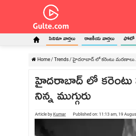
సినిమా వార్తలు
రాజకీయ వార్తలు
ఫోటో గ
Home
/
Trends
/
హైదరాబాద్ లో కరెంటు మరణాలు.. 
హైదరాబాద్ లో కరెంటు 
నిన్న ముగ్గురు
Article by
Kumar
Published on: 11:13 am, 19 Augu