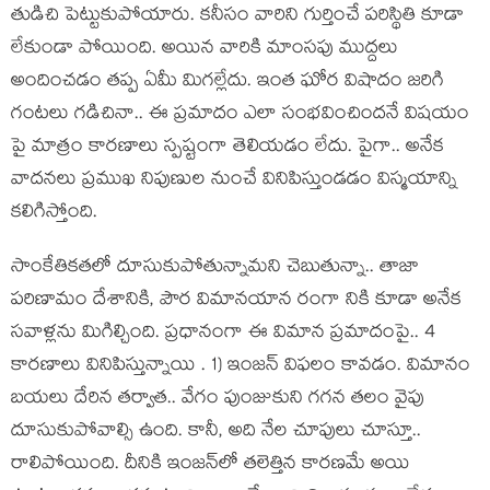
తుడిచి పెట్టుకుపోయారు. క‌నీసం వారిని గుర్తించే ప‌రిస్థితి కూడా
లేకుండా పోయింది. అయిన వారికి మాంస‌పు ముద్ద‌లు
అందించ‌డం తప్ప ఏమీ మిగ‌ల్లేదు. ఇంత ఘోర విషాదం జ‌రిగి
గంట‌లు గ‌డిచినా.. ఈ ప్ర‌మాదం ఎలా సంభ‌వించింద‌నే విష‌యం
పై మాత్రం కార‌ణాలు స్ప‌ష్టంగా తెలియ‌డం లేదు. పైగా.. అనేక
వాద‌న‌లు ప్ర‌ముఖ నిపుణుల నుంచే వినిపిస్తుండ‌డం విస్మ‌యాన్ని
క‌లిగిస్తోంది.
సాంకేతిక‌త‌లో దూసుకుపోతున్నామ‌ని చెబుతున్నా.. తాజా
ప‌రిణామం దేశానికి, పౌర విమాన‌యాన రంగా నికి కూడా అనేక
స‌వాళ్ల‌ను మిగిల్చింది. ప్ర‌ధానంగా ఈ విమాన ప్ర‌మాదంపై.. 4
కార‌ణాలు వినిపిస్తున్నాయి . 1) ఇంజ‌న్ విఫ‌లం కావ‌డం. విమానం
బ‌య‌లు దేరిన త‌ర్వాత‌.. వేగం పుంజుకుని గ‌గ‌న త‌లం వైపు
దూసుకుపోవాల్సి ఉంది. కానీ, అది నేల చూపులు చూస్తూ..
రాలిపోయింది. దీనికి ఇంజ‌న్‌లో త‌లెత్తిన కార‌ణ‌మే అయి