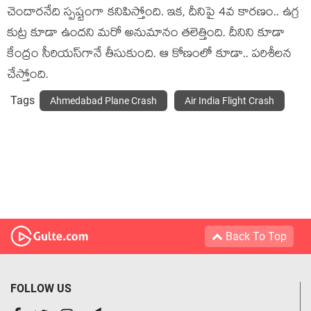
చెందార‌నేది స్ప‌ష్టంగా క‌నిపిస్తోంది. ఇక‌, దీనిపై 4వ కార‌ణం.. ఉగ్ర
కుట్ర కూడా ఉంద‌ని మ‌రో అనుమానం త‌లెత్తింది. దీనిని కూడా
కేంద్రం సీరియ‌స్‌గానే తీసుకుంది. ఆ కోణంలో కూడా.. ప‌రిశీల‌న
చేస్తోంది.
Tags
Ahmedabad Plane Crash
Air India Flight Crash
Back To Top
FOLLOW US