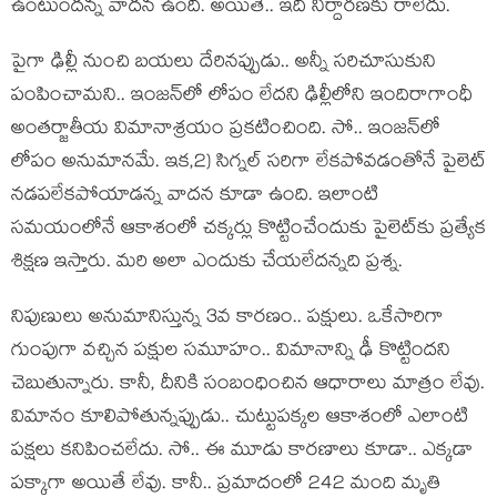
ఉంటుంద‌న్న వాద‌న ఉంది. అయితే.. ఇది నిర్దార‌ణ‌కు రాలేదు.
పైగా ఢిల్లీ నుంచి బ‌య‌లు దేరిన‌ప్పుడు.. అన్నీ స‌రిచూసుకుని
పంపించామ‌ని.. ఇంజ‌న్‌లో లోపం లేద‌ని ఢిల్లీలోని ఇందిరాగాంధీ
అంత‌ర్జాతీయ విమానాశ్ర‌యం ప్ర‌క‌టించింది. సో.. ఇంజ‌న్‌లో
లోపం అనుమాన‌మే. ఇక‌,2) సిగ్న‌ల్ స‌రిగా లేక‌పోవ‌డంతోనే పైలెట్
న‌డ‌ప‌లేక‌పోయాడ‌న్న వాద‌న కూడా ఉంది. ఇలాంటి
స‌మ‌యంలోనే ఆకాశంలో చ‌క్క‌ర్లు కొట్టించేందుకు పైలెట్‌కు ప్ర‌త్యేక
శిక్ష‌ణ ఇస్తారు. మ‌రి అలా ఎందుకు చేయ‌లేద‌న్న‌ది ప్ర‌శ్న‌.
నిపుణులు అనుమానిస్తున్న 3వ కార‌ణం.. ప‌క్షులు. ఒకేసారిగా
గుంపుగా వ‌చ్చిన ప‌క్షుల స‌మూహం.. విమానాన్ని ఢీ కొట్టింద‌ని
చెబుతున్నారు. కానీ, దీనికి సంబంధించిన ఆధారాలు మాత్రం లేవు.
విమానం కూలిపోతున్న‌ప్పుడు.. చుట్టుప‌క్క‌ల ఆకాశంలో ఎలాంటి
ప‌క్ష‌లు క‌నిపించ‌లేదు. సో.. ఈ మూడు కార‌ణాలు కూడా.. ఎక్కడా
ప‌క్కాగా అయితే లేవు. కానీ.. ప్ర‌మాదంలో 242 మంది మృతి