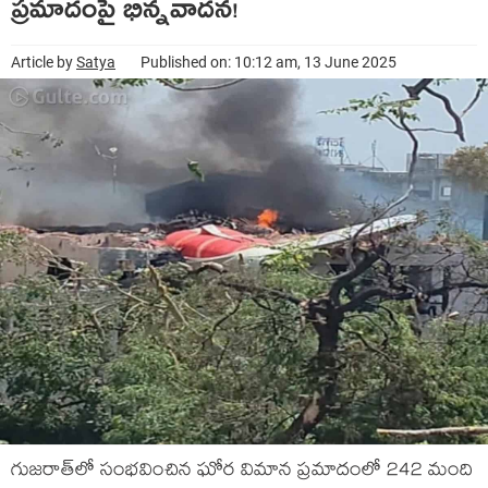
ప్ర‌మాదంపై భిన్న‌వాద‌న‌!
Article by
Satya
Published on: 10:12 am, 13 June 2025
గుజ‌రాత్‌లో సంభ‌వించిన ఘోర విమాన ప్ర‌మాదంలో 242 మంది