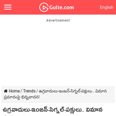
English
Home
/
Trends
/
ఉగ్ర‌వాదులు-ఇంజ‌న్‌-సిగ్న‌ల్‌-ప‌క్షులు.. విమాన‌
ప్ర‌మాదంపై భిన్న‌వాద‌న‌!
ఉగ్ర‌వాదులు-ఇంజ‌న్‌-సిగ్న‌ల్‌-ప‌క్షులు.. విమాన‌