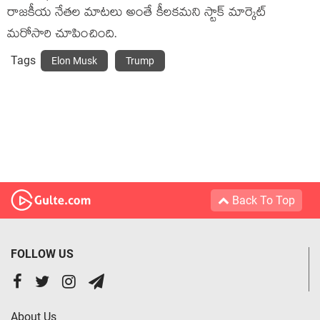
రాజకీయ నేతల మాటలు అంతే కీలకమని స్టాక్ మార్కెట్
మరోసారి చూపించింది.
Tags
Elon Musk
Trump
Back To Top
FOLLOW US
About Us