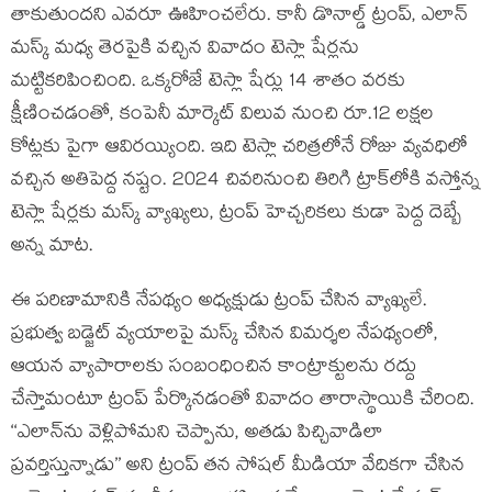
తాకుతుందని ఎవరూ ఊహించలేరు. కానీ డొనాల్డ్ ట్రంప్, ఎలాన్
మస్క్ మధ్య తెరపైకి వచ్చిన వివాదం టెస్లా షేర్లను
మట్టికరిపించింది. ఒక్కరోజే టెస్లా షేర్లు 14 శాతం వరకు
క్షీణించడంతో, కంపెనీ మార్కెట్ విలువ నుంచి రూ.12 లక్షల
కోట్లకు పైగా ఆవిరయ్యింది. ఇది టెస్లా చరిత్రలోనే రోజు వ్యవధిలో
వచ్చిన అతిపెద్ద నష్టం. 2024 చివరినుంచి తిరిగి ట్రాక్‌లోకి వస్తోన్న
టెస్లా షేర్లకు మస్క్ వ్యాఖ్యలు, ట్రంప్ హెచ్చరికలు కుడా పెద్ద దెబ్బే
అన్న మాట.
ఈ పరిణామానికి నేపథ్యం అధ్యక్షుడు ట్రంప్ చేసిన వ్యాఖ్యలే.
ప్రభుత్వ బడ్జెట్ వ్యయాలపై మస్క్ చేసిన విమర్శల నేపథ్యంలో,
ఆయన వ్యాపారాలకు సంబంధించిన కాంట్రాక్టులను రద్దు
చేస్తామంటూ ట్రంప్ పేర్కొనడంతో వివాదం తారాస్థాయికి చేరింది.
‘‘ఎలాన్‌ను వెళ్లిపోమని చెప్పాను, అతడు పిచ్చివాడిలా
ప్రవర్తిస్తున్నాడు’’ అని ట్రంప్ తన సోషల్ మీడియా వేదికగా చేసిన