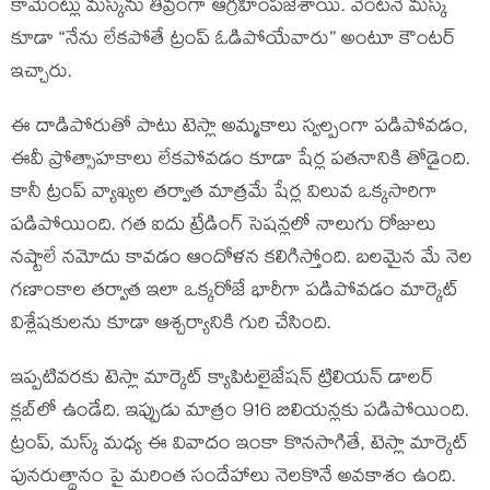
కామెంట్లు మస్క్‌ను తీవ్రంగా ఆగ్రహింపజేశాయి. వెంటనే మస్క్
కూడా “నేను లేకపోతే ట్రంప్ ఓడిపోయేవారు” అంటూ కౌంటర్
ఇచ్చారు.
ఈ దాడిపోరుతో పాటు టెస్లా అమ్మకాలు స్వల్పంగా పడిపోవడం,
ఈవీ ప్రోత్సాహకాలు లేకపోవడం కూడా షేర్ల పతనానికి తోడైంది.
కానీ ట్రంప్ వ్యాఖ్యల తర్వాత మాత్రమే షేర్ల విలువ ఒక్కసారిగా
పడిపోయింది. గత ఐదు ట్రేడింగ్ సెషన్లలో నాలుగు రోజులు
నష్టాలే నమోదు కావడం ఆందోళన కలిగిస్తోంది. బలమైన మే నెల
గణాంకాల తర్వాత ఇలా ఒక్కరోజే భారీగా పడిపోవడం మార్కెట్
విశ్లేషకులను కూడా ఆశ్చర్యానికి గురి చేసింది.
ఇప్పటివరకు టెస్లా మార్కెట్ క్యాపిటలైజేషన్ ట్రిలియన్ డాలర్
క్లబ్‌లో ఉండేది. ఇప్పుడు మాత్రం 916 బిలియన్లకు పడిపోయింది.
ట్రంప్, మస్క్ మధ్య ఈ వివాదం ఇంకా కొనసాగితే, టెస్లా మార్కెట్
పునరుత్థానం పై మరింత సందేహాలు నెలకొనే అవకాశం ఉంది.