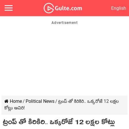
English
Home
/
Political News
/
ట్రంప్ తో కిరికిరి.. ఒక్కరోజే 12 లక్షల
కోట్లు ఆవిరి!
ట్రంప్ తో కిరికిరి.. ఒక్కరోజే 12 లక్షల కోట్లు