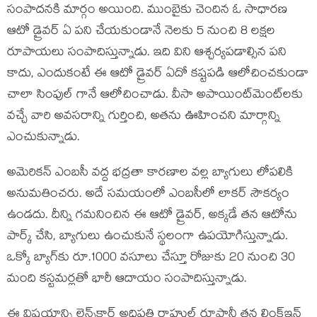
సంపాదనకి మార్గం అయింది. ముంబైకు చెందిన ఓ సాధారణ
ఆటో డ్రైవర్ ఏ పని చేయకుండానే నెలకు 5 నుంచి 8 లక్షల
రూపాయలు సంపాదిస్తున్నాడు. ఇది విని ఆశ్చర్యపడాల్సిన పని
కాదు, ఎందుకంటే ఈ ఆటో డ్రైవర్ ఏదో కష్టపడి ఆలోచించకుండా
చాలా సింపుల్ గానే ఆలోచించాడు. వీసా అపాయింట్‌మెంట్‌లకు
వచ్చే వారి అవసరాన్ని గుర్తించి, అతను ఊహించని మార్గాన్ని
ఎంచుకున్నాడు.
అమెరికన్ ఎంబసీ వద్ద భద్రతా కారణాల వల్ల బ్యాగులు లోపలికి
అనుమతించరు. అదే సమయంలో ఎంబసీలో లాకర్ సౌకర్యం
ఉండదు. దీన్ని గమనించిన ఈ ఆటో డ్రైవర్, అక్కడే తన ఆటోను
పార్క్ చేసి, బ్యాగులు ఉంచుకునే స్థలంగా ఉపయోగిస్తున్నాడు.
ఒక్కో బ్యాగ్‌కు రూ.1000 వసూలు చేస్తూ రోజుకు 20 నుంచి 30
మంది కస్టమర్లతో భారీ ఆదాయం సంపాదిస్తున్నాడు.
ఈ విషయాన్ని లెన్స్‌కార్ట్ అధిపతి రాహుల్ రూపానీ తన లింక్డ్ఇన్‌