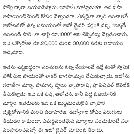
పోస్ట్‌ ద్వారా బయటపెట్టారు. రూపానీ మాట్లాడుతూ, తన వీసా
అపాయింట్‌మెంట్ కోసం వెళ్తుండగా, ఎక్కడైనా బ్యాగ్ ఉంచాలనే
ఆలోచనలో ఉన్న సమయంలో ఆటో డ్రైవర్ దగ్గరికి వచ్చి, “ఇక్కడే
ఉంచండి సార్, నా ఛార్జీ రూ.1000” అని చెప్పినట్టు వెల్లడించారు.
ఇది ఒక్కోరోజు రూ.20,000 నుంచి 30,000 వరకు ఆదాయం
అన్నమాట.
అతను చట్టబద్ధంగా సంచులను నిల్వ చేయాలనే ఉద్దేశంతో స్థానిక
పోలీసుల సాయంతో లాకర్ భాగస్వామ్యం చేసుకున్నాడు. ఆటోను
గరాజ్‌గా మార్చి, సామాన్య స్థాయి వ్యాపారాన్ని ప్రొఫెషనల్ లెవెల్‌కి
తీసుకెళ్లాడు. ఇది ఒక చిన్న ఆలోచన, కానీ పెద్ద విజయానికి
మార్గం. ఇతరులకు ఇది ఒక బుద్ధిమంతులైన వ్యాపార
దృష్టికోణానికి మంచి ఉదాహరణ. ఉద్యోగాల కోసం పరుగులు
తీయడం కాకుండా, సమర్థవంతమైన మార్గాలు ఎంచుకుంటే ఎలా
సంపాదించవచ్చో ఈ ఆటో డ్రైవర్ చూపించి తీరాడు.