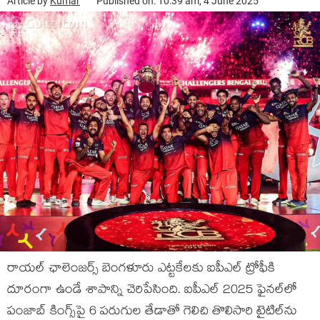
Article by
Kumar
Published on: 10:39 am, 4 June 2025
రాయల్ ఛాలెంజర్స్ బెంగళూరు ఎట్టకేలకు ఐపీఎల్ ట్రోఫీకి
దూరంగా ఉండే శాపాన్ని చెరిపేసింది. ఐపీఎల్ 2025 ఫైనల్‌లో
పంజాబ్ కింగ్స్‌పై 6 పరుగుల తేడాతో గెలిచి తొలిసారి టైటిల్‌ను