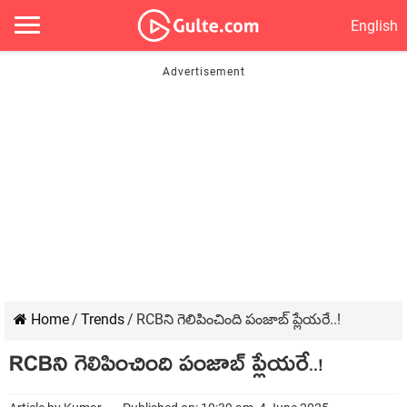
English
Home
/
Trends
/
RCBని గెలిపించింది పంజాబ్ ప్లేయరే..!
RCBని గెలిపించింది పంజాబ్ ప్లేయరే..!