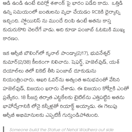
ఆడి ఉండి ఉంటే చివర్లో శశాంక్ పై భారం పడేది కాదు. ఒత్తిడి
ఉన్న సమయంలో బంతులను వృధా చేయడం RCBకి ధైర్యాన్ని
ఇచ్చింది. స్టోయినిస్ ను ముందే దింపి ఉంటే అతను కాస్త
కుదురుకొని చెలరేగే వాడు. అది కూడా పంజాబ్ ఓటమికి ముఖ్య
కారణం.
ఇక ఆర్సీబీ బౌలింగ్‌లో కృనాల్ పాండ్యా(2/17), భువనేశ్వర్
కుమార్(2/38) కీలకంగా నిలిచారు. షెఫర్డ్, హజెల్‌వుడ్, యశ్
దయాల్‌లు తలో వికెట్ తీసి పంజాబ్ దూకుడును
నియంత్రించారు. ఆఖరి ఓవర్‌ను అత్యంత అనుభవంతో వేసిన
హజెల్‌వుడ్, విజయం ఖరారు చేశాడు. ఈ విజయం కోహ్లీకి ఎంతో
ప్రత్యేకం. 18 సీజన్ల తర్వాత ఎట్టకేలకు టైటిల్‌ను ఎత్తిపట్టిన అతను
భావోద్వేగానికి లోనై కన్నీళ్లతో రియాక్ట్ అయ్యాడు. ఈ గెలుపు
ఆర్సీబీ అభిమానులకు ఎప్పటికీ గుర్తుండిపోతుంది.
Someone build the Statue of Nehal Wadhera out side