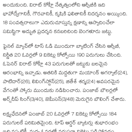
అందుకుంది. విరాట్ కోహ్లీ నేతృత్వంలోని ఆర్సీబీకి ఇది
భావోద్వేగానికీ, గౌరవానికీ, కృషికి ఫలితానికీ నిదర్శనం అయ్యింది.
18 సంవత్సరాలుగా ఎదురుచూస్తున్న క్షణాన్ని ఆస్వాదించేలా
సమిష్టిగా అద్భుత ప్రదర్శన కనబరిచింది బెంగళూరు జట్టు.
ఫైనల్ మ్యాచ్‌లో టాస్ ఓడి ముందుగా బ్యాటింగ్ చేసిన ఆర్సీబీ,
నిర్ణీత 20 ఓవర్లలో 9 వికెట్లు కోల్పోయి 190 పరుగులు చేసింది.
ఓపెనర్ విరాట్ కోహ్లీ 43 పరుగులతో జట్టుకు బలమైన
ఆరంభాన్ని ఇచ్చాడు. అతనికి మద్దతుగా మయాంక్ అగర్వాల్(24),
పాటిదార్(26), లివింగ్‌స్టోన్(25), జితేశ్ శర్మ(24) అవసరమైన
వేగంతో స్కోరు ముందుకు నడిపించారు. పంజాబ్ బౌలర్లలో
అర్ష్‌దీప్ సింగ్(3/40), జెమీసన్(3/48) మెరుగైన బౌలింగ్ చేశారు.
లక్ష్యఛేదనలో పంజాబ్ 20 ఓవర్లలో 7 వికెట్లు కోల్పోయి 184
పరుగులకే పరిమితమైంది. టాప్ ఆర్డర్ బ్యాటర్లు శుభారంభం