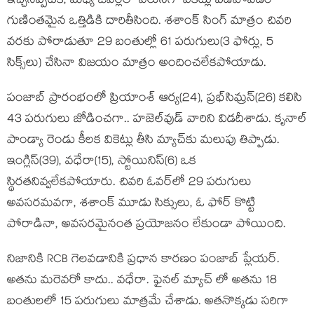
ఇచ్చినప్పటికీ, మధ్య ఓవర్లలో వరుసగా వికెట్లు పడిపోవడం
గుణింతమైన ఒత్తిడికి దారితీసింది. శశాంక్ సింగ్ మాత్రం చివరి
వరకు పోరాడుతూ 29 బంతుల్లో 61 పరుగులు(3 ఫోర్లు, 5
సిక్స్‌లు) చేసినా విజయం మాత్రం అందించలేకపోయాడు.
పంజాబ్‌ ప్రారంభంలో ప్రియాంశ్ ఆర్య(24), ప్రభ్‌సిమ్రన్(26) కలిసి
43 పరుగులు జోడించగా.. హజెల్‌వుడ్ వారిని విడదీశాడు. కృనాల్
పాండ్యా రెండు కీలక వికెట్లు తీసి మ్యాచ్‌కు మలుపు తిప్పాడు.
ఇంగ్లిస్(39), వధేరా(15), స్టోయినిస్(6) ఒక
స్థిరతనివ్వలేకపోయారు. చివరి ఓవర్‌లో 29 పరుగులు
అవసరమవగా, శశాంక్ మూడు సిక్సులు, ఓ ఫోర్ కొట్టి
పోరాడినా, అవసరమైనంత ప్రయోజనం లేకుండా పోయింది.
నిజానికి RCB గెలవడానికి ప్రధాన కారణం పంజాబ్ ప్లేయర్.
అతను మరెవరో కాదు.. వధేరా. ఫైనల్ మ్యాచ్ లో అతను 18
బంతులలో 15 పరుగులు మాత్రమే చేశాడు. అతనొక్కడు సరిగా