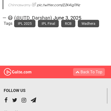
Chinnaswamy 🤣
pic.twitter.com/2ZK4igTINz
— 😷 (@UTD_Darshan)
June 3, 2025
Tags
IPL 2025
IPL Final
RCB
Wadhera
Back To Top
FOLLOW US