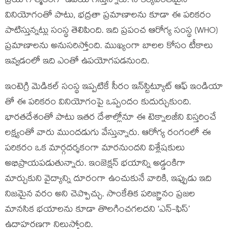
ప్రయోగాత్మకంగా ఉపయోగిస్తున్నారు. సౌకర్యవంతమైన
వినియోగంతో పాటు, భద్రతా ప్రమాణాలను కూడా ఈ పరికరం
పాటిస్తున్నట్లు సంస్థ తెలిపింది. ఇది ప్రపంచ ఆరోగ్య సంస్థ (WHO)
ప్రమాణాలను అనుసరిస్తోంది. ముఖ్యంగా బాలల కోసం టీకాలు
ఇవ్వడంలో ఇది ఎంతో ఉపయోగపడనుంది.
ఇంటెగ్రి మెడికల్ సంస్థ ఇప్పటికే సీరం ఇన్‌స్టిట్యూట్ ఆఫ్ ఇండియా
తో ఈ పరికరం వినియోగంపై ఒప్పందం కుదుర్చుకుంది.
భారతదేశంతో పాటు ఇతర దేశాల్లోనూ ఈ టెక్నాలజీని విస్తరించే
లక్ష్యంతో వారు ముందడుగు వేస్తున్నారు. ఆరోగ్య రంగంలో ఈ
పరికరం ఒక మార్గదర్శకంగా మారనుందని విశ్లేషకులు
అభిప్రాయపడుతున్నారు. ఇంజెక్షన్ భయాన్ని అడ్డంకిగా
మార్చుకుని వైద్యాన్ని దూరంగా ఉంచుకునే వారికి, ఇప్పుడు ఇది
నిజమైన వరం అని చెప్పొచ్చు. సాంకేతిక పరిజ్ఞానం ప్రజల
మానసిక భయాలను కూడా తొలగించగలదని ‘ఎన్-ఫిస్’
ఉదాహరణగా నిలుస్తోంది.