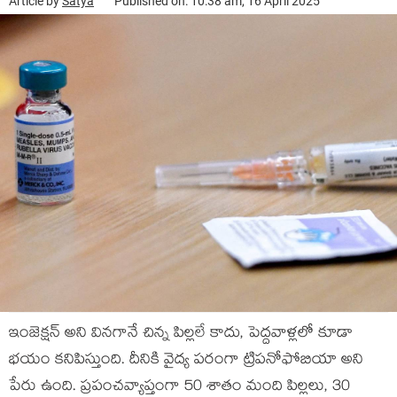
Article by
Satya
Published on: 10:38 am, 16 April 2025
ఇంజెక్షన్ అని వినగానే చిన్న పిల్లలే కాదు, పెద్దవాళ్లలో కూడా
భయం కనిపిస్తుంది. దీనికి వైద్య పరంగా ట్రిపనోఫోబియా అని
పేరు ఉంది. ప్రపంచవ్యాప్తంగా 50 శాతం మంది పిల్లలు, 30