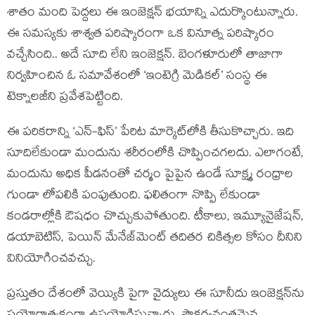
శాతం మంది పెద్దలు ఈ ఇంజెక్షన్ భయాన్ని ఎదుర్కొంటున్నారు.
ఈ సమస్యకు శాశ్వత పరిష్కారంగా ఒక వినూత్న పరిష్కారం
వచ్చేసింది.. అదే సూది లేని ఇంజెక్షన్. బెంగళూరులో తాజాగా
నిర్వహించిన ఓ సమావేశంలో ‘ఇంటెగ్రి మెడికల్’ సంస్థ ఈ
టెక్నాలజీని ప్రవేశపెట్టింది.
ఈ పరికరాన్ని ‘ఎన్-ఫిస్’ పేరిట మార్కెట్‌లోకి తీసుకొచ్చారు. ఇది
సూదిలేకుండా మందును శరీరంలోకి చొప్పించగలదు. ఎలాగంటే,
మందును అధిక పీడనంతో చర్మం పైపైన ఉండే సూక్ష్మ రంధ్రాల
గుండా లోపలికి పంపుతుంది. ఫలితంగా నొప్పి లేకుండా
కండరాల్లోకి ఔషధం చొచ్చుకుపోతుంది. టీకాలు, ఇమ్యూనైజేషన్,
డయాబెటిస్, పెయిన్ మేనేజ్‌మెంట్ తదితర చికిత్సల కోసం దీనిని
వినియోగించవచ్చు.
ప్రస్తుతం దేశంలో వెయ్యికి పైగా వైద్యులు ఈ సూనీదు ఇంజెక్షన్‌ను