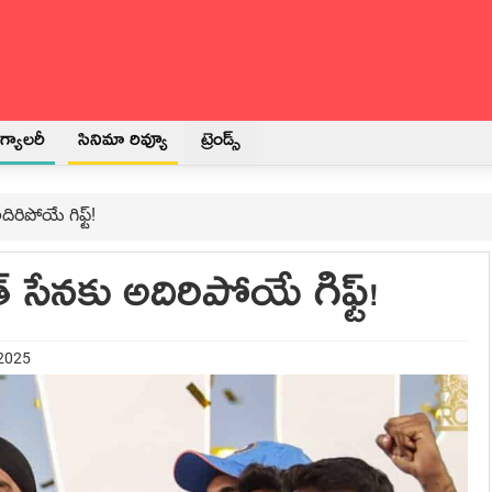
్యాలరీ
సినిమా రివ్యూ
ట్రెండ్స్
ిరిపోయే గిఫ్ట్!
్ సేనకు అదిరిపోయే గిఫ్ట్!
 2025