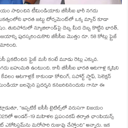
ిజయం సాధించిన టీమిండియాకు బీసీసీఐ భారీ నగదు
ాయకత్వంలోని భారత జట్టు టోర్నమెంట్‌లో ఒక్క మ్యాచ్ కూడా
 తుదిపోరులో న్యూజిలాండ్‌పై దెబ్బ మీద దెబ్బ కొట్టిన భారత్,
జయాన్ని పురస్కరించుకొని బీసీసీఐ మొత్తం రూ. 58 కోట్లు ప్రైజ్
ా మారింది.
సీ ప్రకటించిన ప్రైజ్ మనీ కంటే మూడు రెట్లు ఎక్కువ.
న నగదు బహుమతి ఉంటుంది. కానీ బీసీసీఐ భారత ఆటగాళ్ల కృషిని
ి కేవలం ఆటగాళ్లకే కాకుండా కోచింగ్, సపోర్ట్ స్టాఫ్, సెలెక్షన్
 టీమిండియా బలమైన ప్రదర్శన కనబరిచినందుకు గానూ ఈ
ట్లాడుతూ, “ఇప్పటికే ఐసీసీ టైటిల్స్‌లో వరుసగా విజయం
ి. 2025లో అండర్-19 మహిళల ప్రపంచకప్‌ తర్వాత ఛాంపియన్స్
ెట్ ఎకోసిస్టమ్‌ను మరోసారి రుజువు చేస్తోంది” అన్నారు. ఇక