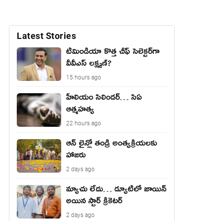
Latest Stories
టీమిండియా కొత్త చీఫ్ సెలెక్టర్‌గా
వీవీఎస్ లక్ష్మణ్?
15 hours ago
హీలియం సిలిండర్… సిఏ
ఆత్మహత్య
22 hours ago
ఆన్ లైన్లో తండ్రి అంత్యక్రియలకు
హాజరు
2 days ago
మ్యాచు లేదు… డ్యూటీలో జాయిన్
అయిన స్టార్ క్రికెటర్
2 days ago