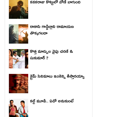
కనకరాజు కొట్టులో బోణీ బాగుంది
రాకాసి గాడ్జిల్లాని రామాయణ
తొక్కగలదా
కొత్త మార్పుల వైపు చరణ్ &
సుకుమార్ ?
క్రైమ్ సినిమాలు ఇంకెన్ని తీస్తారయ్యా
కల్ట్ మూవీ... ఏదో అనుకుంటే