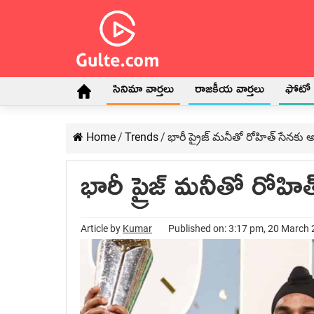
సినిమా వార్తలు
రాజకీయ వార్తలు
ఫోటో గ
Home
/
Trends
/
భారీ ప్రైజ్ మనీతో రోహిత్ సేనకు అద
భారీ ప్రైజ్ మనీతో రోహిత
Article by
Kumar
Published on: 3:17 pm, 20 March