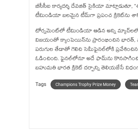
బీసీసీఐ కార్యదర్శి దేవజిత్ సైకియా మాట్లాడుత
టీమిండియా బలమైన టీమ్‌గా ప్రపంచ క్రికెట్‌ను శాసి
టోర్నమెంట్‌లో టీమిండియా ఆడిన అన్ని మ్యాచ్‌లలో
విజయంతో క్యాంపెయిన్‌ను ప్రారంభించిన భారత్, పాక
పరుగుల తేడాతో గెలిచి సెమీఫైనల్‌లోకి ప్రవేశించిన
ఓడించింది. ఫైనల్‌లోనూ అదే ఫామ్‌ను కొనసాగించి 
బహుమతి భారత క్రికెట్‌ దర్పాన్ని తెలియజేసే విధం
Tags
Champions Trophy Prize Money
Tea