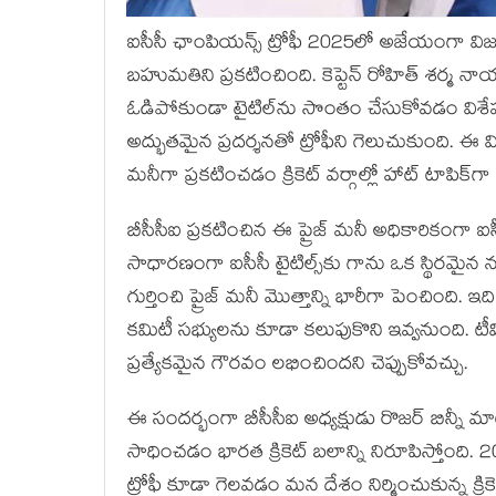
ఐసీసీ ఛాంపియన్స్ ట్రోఫీ 2025లో అజేయంగా వ
బహుమతిని ప్రకటించింది. కెప్టెన్ రోహిత్ శర్మ న
ఓడిపోకుండా టైటిల్‌ను సొంతం చేసుకోవడం విశేషం.
అద్భుతమైన ప్రదర్శనతో ట్రోఫీని గెలుచుకుంది. ఈ వి
మనీగా ప్రకటించడం క్రికెట్ వర్గాల్లో హాట్ టాపిక్‌గ
బీసీసీఐ ప్రకటించిన ఈ ప్రైజ్ మనీ అధికారికంగా ఐసీ
సాధారణంగా ఐసీసీ టైటిల్స్‌కు గాను ఒక స్థిరమై
గుర్తించి ప్రైజ్ మనీ మొత్తాన్ని భారీగా పెంచింది. ఇద
కమిటీ సభ్యులను కూడా కలుపుకొని ఇవ్వనుంది.
ప్రత్యేకమైన గౌరవం లభించిందని చెప్పుకోవచ్చు.
ఈ సందర్భంగా బీసీసీఐ అధ్యక్షుడు రొజర్ బిన్నీ మా
సాధించడం భారత క్రికెట్ బలాన్ని నిరూపిస్తోంద
ట్రోఫీ కూడా గెలవడం మన దేశం నిర్మించుకున్న క్రిక