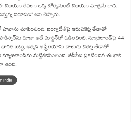
ూ, “ఈ విజయం కేవలం ఒక్క టోర్నమెంట్ విజయం మాత్రమే కాదు.
స్తున్న నిరూపణ” అని చెప్పారు.
 హవాను చూపించింది. బంగ్లాదేశ్‌పై ఆరువికెట్ల తేడాతో
ిస్తాన్‌ను కూడా అదే మార్జిన్‌తో ఓడించింది. న్యూజిలాండ్‌పై 44
 భారత జట్టు, అక్కడ ఆస్ట్రేలియాను నాలుగు వికెట్ల తేడాతో
న్యూజిలాండ్‌ను మట్టికరిపించింది. బీసీసీఐ ప్రకటించిన ఈ భారీ
గా ఉంది.
m India