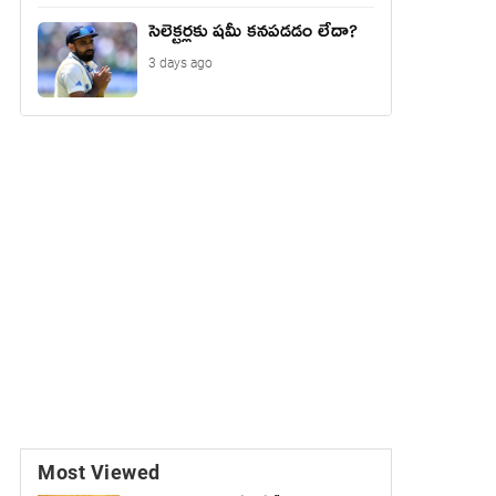
సెలెక్టర్లకు షమీ కనపడడం లేదా?
3 days ago
Most Viewed