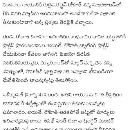
కండరాల గాయానికి గురైన కెప్టెన్ రోహిత్ శర్మ న్యూజిలాండ్‌తో
లీగ్ చివరి మ్యాచ్‌కు అందుబాటులో ఉండేనా? లేదా విశ్రాంతి
తీసుకుంటాడా? అన్న ప్రశ్నలు తెరపైకి వచ్చాయి.
రెండు రోజుల విరామం అనంతరం బుధవారం భారత జట్టు తిరిగి
ప్రాక్టీస్ ప్రారంభించింది. అయితే, రోహిత్ బ్యాటింగ్ ప్రాక్టీస్
చేయకుండా కేవలం జాగింగ్, ఫిజియో థెరపీకి
పరిమితమయ్యాడు. న్యూజిలాండ్‌తో మ్యాచ్ మర్చి 2న ఉన్న
నేపథ్యంలో, రోహిత్‌కి పూర్తి విశ్రాంతి ఇవ్వాలని టీమిండియా
మేనేజ్‌మెంట్ భావిస్తున్నట్లు తెలుస్తోంది.
సెమీఫైనల్ (మార్చి 4) ముందు అతని గాయం మరింత తీవ్రతరం
కాకూడదనే ఉద్దేశ్యంతో ఈ నిర్ణయం తీసుకుంటున్నట్లు
సమాచారం. అయితే, రోహిత్ ఆడకపోతే జట్టులో మార్పులు
అనివార్యమవుతాయి. రిషభ్ పంత్ లేదా వాషింగ్టన్ సుందర్