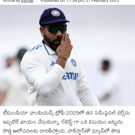
Article by
Kumar
Published on: 11:34 pm, 27 February 2025
టీమిండియా ఛాంపియన్స్ ట్రోఫీ 2025లో తన సెమీఫైనల్ బెర్త్‌ను
ఇప్పటికే ఖాయం చేసుకున్నా, లేటెస్ట్ గా ఒక విషయం జట్టును
కొత్త ఆలోచనలకు దారితీస్తోంది. పాకిస్థాన్‌తో మ్యాచ్‌లో తొడ