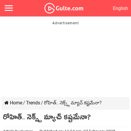
English
Home
/
Trends
/
రోహిత్.. నెక్స్ట్ మ్యాచ్ కష్టమేనా?
రోహిత్.. నెక్స్ట్ మ్యాచ్ కష్టమేనా?