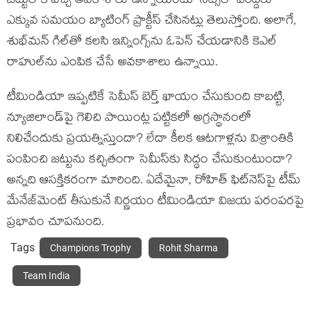
జట్టులోకి వచ్చే అవకాశాలు ఉన్నాయంటూ నెట్స్‌లో వీరిద్దరూ
ఎక్కువ సమయం బ్యాటింగ్ ప్రాక్టీస్ చేసినట్లు తెలుస్తోంది. అలాగే,
శుభ్‌మన్ గిల్‌తో కలసి ఇన్నింగ్స్‌ను ఓపెన్ చేయడానికి కెఎల్
రాహుల్‌ను ఎంపిక చేసే అవకాశాలు ఉన్నాయి.
టీమిండియా ఇప్పటికే సెమీస్ బెర్త్ ఖాయం చేసుకుంది కాబట్టి,
న్యూజిలాండ్‌పై గెలిచి పాయింట్ల పట్టికలో అగ్రస్థానంలో
నిలిచేందుకు ప్రయత్నిస్తుందా? లేదా కీలక ఆటగాళ్లను విశ్రాంతికి
పంపించి జట్టును కచ్చితంగా సెమీస్‌కు సిద్ధం చేసుకుంటుందా?
అన్నది ఆసక్తికరంగా మారింది. ఏదేమైనా, రోహిత్ ఫిట్‌నెస్‌పై టీమ్
మేనేజ్‌మెంట్ తీసుకునే నిర్ణయం టీమిండియా విజయ పరంపరపై
ప్రభావం చూపనుంది.
Tags
Champions Trophy
Rohit Sharma
Team India