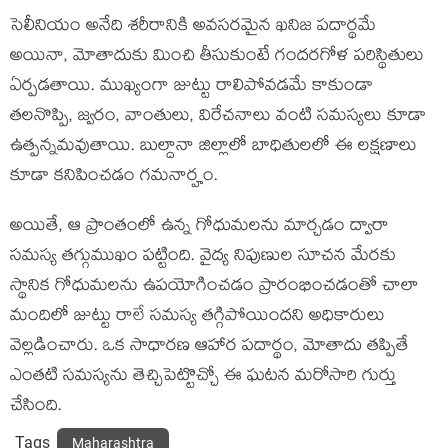
సెలీనియం అనేది శరీరానికి అవసరమైన ఖనిజ పదార్థమే
అయినా, మోతాదుకు మించి తీసుకుంటే గందరగోళ పరిస్థితులు
ఏర్పడతాయి. ముఖ్యంగా జుట్టు రాలిపోవడమే కాకుండా
తలనొప్పి, జ్వరం, వాంతులు, విరేచనాలు వంటి సమస్యలు కూడా
ఉత్పన్నమవుతాయి. బుల్దానా జిల్లాలో బాధితులలో ఈ లక్షణాలు
కూడా కనిపించడం గమనార్హం.
అయితే, ఆ ప్రాంతంలో ఉన్న గోధుమలను మార్చడం ద్వారా
సమస్య తగ్గుముఖం పట్టింది. వైద్య నిపుణుల సూచన మేరకు
స్థానిక గోధుమలను ఉపయోగించడం ప్రారంభించడంతో చాలా
మందిలో జుట్టు రాలే సమస్య తగ్గిపోయిందని అధికారులు
వెల్లడించారు. ఒక సాధారణ ఆహార పదార్థం, మోతాదు తప్పితే
ఎంతటి సమస్యను తెచ్చిపెట్టొచ్చో ఈ ఘటన మరోసారి గుర్తు
చేసింది.
Tags
Maharashtra