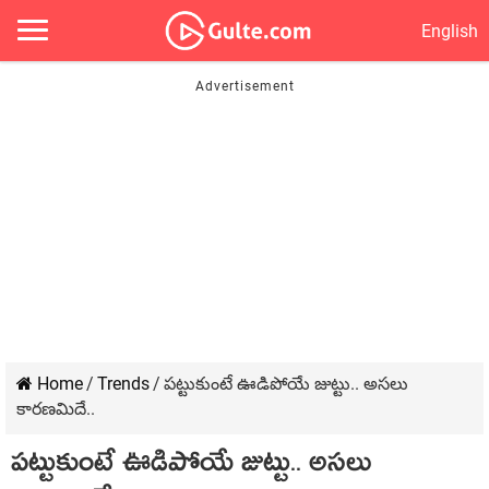
English
Home
/
Trends
/
పట్టుకుంటే ఊడిపోయే జుట్టు.. అసలు
కారణమిదే..
పట్టుకుంటే ఊడిపోయే జుట్టు.. అసలు