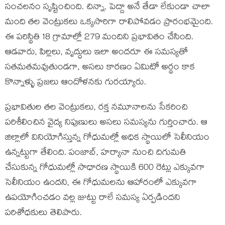
సంచలనం సృష్టించింది. చిన్నా, పెద్దా అనే తేడా లేకుండా చాలా
మంది తల వెంట్రుకలు ఒక్కసారిగా రాలిపోవడం ప్రారంభమైంది.
ఈ పరిస్థితి 18 గ్రామాల్లో 279 మందిని ప్రభావితం చేసింది.
ఆడవారు, పిల్లలు, వృద్ధులు ఇలా అందరూ ఈ సమస్యతో
సతమతమవుతుండగా, అసలు కారణం ఏమిటో అర్థం కాక
కొన్నాళ్ళు ప్రజలు ఆందోళనకు గురయ్యారు.
ప్రభావితుల తల వెంట్రుకలు, రక్త నమూనాలను సేకరించి
పరిశీలించిన వైద్య నిపుణులు అసలు సమస్యను గుర్తించారు. ఆ
జిల్లాలో వినియోగిస్తున్న గోధుమల్లో అధిక స్థాయిలో సెలీనియం
ఉన్నట్టుగా తేలింది. పంజాబ్, హర్యానా నుంచి దిగుమతి
చేసుకున్న గోధుమల్లో సాధారణ స్థాయికి 600 రెట్లు ఎక్కువగా
సెలీనియం ఉందని, ఈ గోధుమలను ఆహారంలో ఎక్కువగా
ఉపయోగించడం వల్ల జుట్టు రాలే సమస్య ఏర్పడిందని
పరిశోధకులు తెలిపారు.