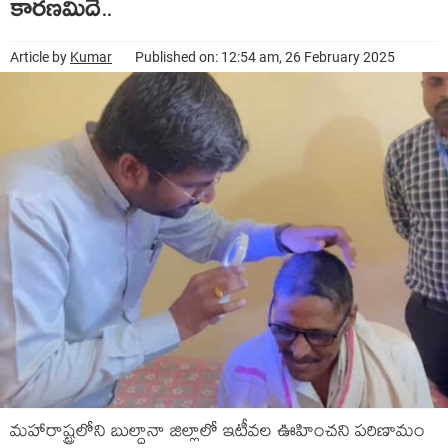
కారణమిదే..
Article by
Kumar
Published on: 12:54 am, 26 February 2025
మహారాష్ట్రలోని బుల్దానా జిల్లాలో ఇటీవల ఊహించని పరిణామం