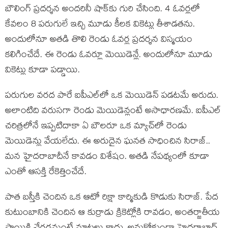
బౌలింగ్ ప్రదర్శన అందరినీ షాక్‌కు గురి చేసింది. 4 ఓవర్లలో
కేవలం 8 పరుగులే ఇచ్చి మూడు కీలక వికెట్లు తీశాడతను.
అందులోనూ అతడి తొలి రెండు ఓవర్ల ప్రదర్శన విస్మయం
కలిగించేదే. ఈ రెండు ఓవర్లూ మెయిడెన్లే. అందులోనూ మూడు
వికెట్లు కూడా పడ్డాయి.
పరుగుల వరద పారే ఐపీఎల్‌లో ఒక మెయిడెన్ పడటమే అరుదు.
అలాంటిది వరుసగా రెండు మెయిడెన్లంటే అసాధారణమే. ఐపీఎల్
చరిత్రలోనే ఇప్పటిదాకా ఏ బౌలరూ ఒక మ్యాచ్‌లో రెండు
మెయిడెన్లు వేయలేదు. ఈ అరుదైన ఘనత సాధించిన సిరాజ్‌..
మన హైదరాబాదీనే కావడం విశేషం. అతడి నేపథ్యంలో కూడా
ఎంతో ఆసక్తి రేకెత్తించేదే.
పాత బస్తీకి చెందిన ఒక ఆటో రిక్షా కార్మికుడి కొడుకు సిరాజ్. పేద
కుటుంబానికి చెందిన ఆ కుర్రాడు క్రికెట్లోకి రావడం, అంతర్జాతీయ