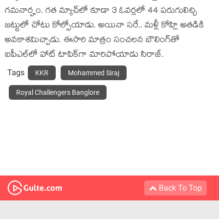
గమనార్హం. గత మ్యాచ్‌లో కూడా 3 ఓవర్లలో 44 పరుగులిచ్చి
జట్టులో చోటు కోల్పోయాడు. అయినా సరే.. మళ్లీ కోహ్లి అతడికి
అవకాశమిచ్చాడు. ఈసారి మాత్రం సంచలన బౌలింగ్‌తో
ఐపీఎల్‌లో హాట్ టాపిక్‌గా మారిపోయాడు సిరాజ్.
Tags
KKR
Mohammed Siraj
Royal Challengers Banglore
Back To Top