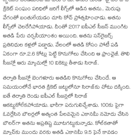
స్థాయికి చేరడమంటే మాటలు కాదు. అనుకోకుండా హైదరాబాద్
క్రికెట్ సంఘం పరిధిలో జరిగే లీగ్స్‌లో ఆడిన అతను.. మెరుపు
వేగంతో బంతులేయడం చూసి కోచ్ ప్రోత్సహించాడు. అతను
లీగ్స్‌లో చెలరేగిపోయాడు. దీంతో 2017 ఐపీఎల్ సీజన్ ముంగిట
అతడి పేరు చర్చనీయాంశం అయింది. అతను సన్‌రైజర్స్
ప్రతినిధుల కళ్లలో పడ్డాడు. వేలంలో అతడి కోసం పోటీ పడి
ఏకంగా రూ.2.6 కోట్లు పెట్టి కొనుగోలు చేసింది ఆ ఫ్రాంఛైజీ. తొలి
సీజన్లో ఆరు మ్యాచుల్లో 10 వికెట్లు తీశాడు సిరాజ్.
తర్వాతి సీజన్లో బెంగళూరు అతడిని కొనుగోలు చేసిందే. ఆ
సమయంలోనే భారత క్రికెట్ జట్టులోనూ సిరాజ్‌కు చోటు దక్కింది.
ఐతే తర్వాతి రెండు ఐపీఎల్ సీజన్లలో సిరాజ్
ఆకట్టుకోలేకపోయాడు. భారీగా పరుగులిచ్చేశాడు. 100కు పైగా
ఓవర్లేసిన బౌలర్లలో అత్యంత పేలవమైన ఎకానమీ నమోదు చేసిన
బౌలర్‌గా అతను అప్రతిష్ట మూటగట్టుకున్నాడు. కోల్‌కతాతో
మ్యాచ్‌కు ముందు వరకు అతడి ఎకానమీ 9.5 పైనే కావడం