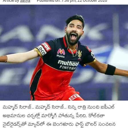
Article by
Satya
Published on: 7:36 pm, 22 October 2020
మహ్మద్ సిరాజ్.. మహ్మద్ సిరాజ్.. నిన్న రాత్రి నుంచి ఐపీఎల్
అభిమానుల చర్చల్లో మార్మోగి పోతున్న పేరిది. కోల్‌కతా
నైట్‌రైడర్స్‌తో మ్యాచ్‌లో ఈ బెంగళూరు ఫాస్ట్ బౌలర్‌ సంచలన