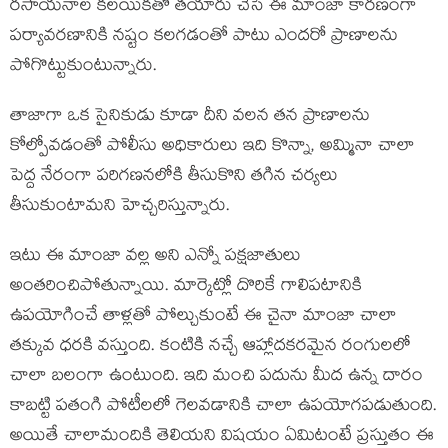
రసాయనాల కలయికతో తయారు చేసే ఈ మాంజా కారణంగా
పర్యావరణానికి నష్టం కలగడంతో పాటు ఎందరో ప్రాణాలను
పోగొట్టుకుంటున్నారు.
తాజాగా ఒక సైనికుడు కూడా దీని వలన తన ప్రాణాలను
కోల్పోవడంతో పోలీసు అధికారులు ఇది కొన్నా, అమ్మినా చాలా
పెద్ద నేరంగా పరిగణనలోకి తీసుకొని తగిన చర్యలు
తీసుకుంటామని హెచ్చరిస్తున్నారు.
ఇటు ఈ మాంజా వల్ల అని ఎన్నో పక్షజాతులు
అంతరించిపోతున్నాయి. మార్కెట్లో దొరికే గాలిపటానికి
ఉపయోగించే తాళ్లతో పోల్చుకుంటే ఈ చైనా మాంజా చాలా
తక్కువ ధరకి వస్తుంది. కంటికి నచ్చే ఆహ్లాదకరమైన రంగులలో
చాలా బలంగా ఉంటుంది. ఇది మంచి పదును మీద ఉన్న దారం
కాబట్టి పతంగి పోటీలలో గెలవడానికి చాలా ఉపయోగపడుతుంది.
అయితే చాలామందికి తెలియని విషయం ఏమిటంటే ప్రస్తుతం ఈ