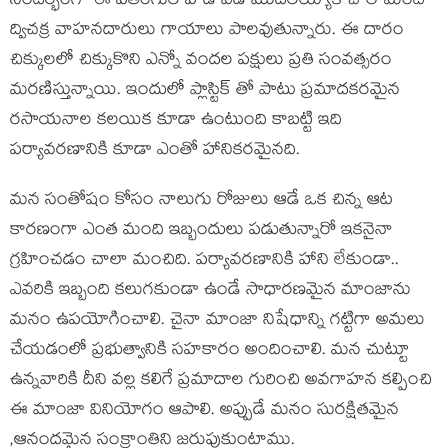
సందర్భంగా ఈ పతంగుల హడావిడి మొదలయ్యాక చాలామంది
ద్విచక్ర వాహనదారులు గాయాలు పాలవుతున్నారు. ఈ దారం
చిక్కులలో చిక్కుకొని ఎన్నో వందల పక్షులు ప్రతి సంవత్సరం
మరణిస్తున్నాయి. ఇందులో ప్లాస్టిక్ తో పాటు ప్రమాదకరమైన
రసాయనాల కలయిక కూడా ఉంటుంది కాబట్టి ఇది
పర్యావరణానికి కూడా ఎంతో హానికరమైనది.
మన సంతోషం కోసం నాలుగు రోజులు ఆడే ఒక చిన్న ఆట
కారణంగా ఎంత మంది ఇబ్బందులు పడుతున్నారో ఇకనైనా
గ్రహించడం చాలా మంచిది. పర్యావరణానికి హాని లేకుండా..
ఎవరికి ఇబ్బంది కలుగకుండా ఉండే సాధారణమైన మాంజాను
మనం ఉపయోగించాలి. చైనా మాంజా నిషేధాన్ని గట్టిగా అమలు
చేయడంలో ప్రభుత్వానికి సహకారం అందించాలి. మన చుట్టూ
ఉన్నవారికి దీని వల్ల కలిగే ప్రమాదాల గురించి అవగాహన కల్పించి
ఈ మాంజా వినియోగం ఆపాలి. అప్పుడే మనం సురక్షితమైన
,ఆనందమైన సంక్రాంతిని జరుపుకుంటాము.