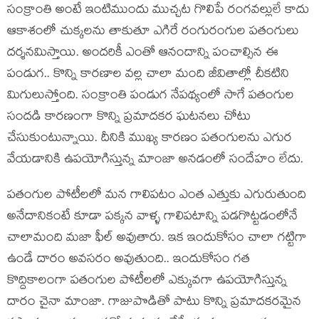
సంక్రాంతి అంటే ఇంటిముందు ముచ్చట గొలిపే రంగవల్లులే కాదు
ఆకాశంలో చుక్కలను తాకుతూ ఎగిరే రంగురంగుల పతంగులు
దర్శనమిస్తాయి. అందరికీ ఎంతో ఆనందాన్ని పంచాల్సిన ఈ
పండుగ.. కొన్ని కారణాల వల్ల చాలా మంది జీవితాల్లో చీకటిని
మిగులుస్తోంది. సంక్రాంతి పండుగ నేపథ్యంలో సాగే పతంగుల
సందడి కారణంగా కొన్ని ప్రమాదకర ఘటనలు చోటు
చేసుకుంటున్నాయి. దీనికి ముఖ్య కారణం పతంగులను ఎగుర
వేయడానికి ఉపయోగిస్తున్న మాంజా అనడంలో సందేహం లేదు.
పతంగుల పోటీలలో మన గాలిపటం ఎంత ఎత్తుకు ఎగురుతుంది
అనేదానికంటే కూడా పక్కన వాళ్ళ గాలిపటాన్ని పడగొట్టడంలోనే
చాలామంది మజా ఫీల్ అవుతారు. ఇక ఇందుకోసం చాలా గట్టిగా
ఉండే దారం అవసరం అవుతుంది.. ఇందుకోసం గత
కొద్దికాలంగా పతంగుల పోటీలలో ఎక్కువగా ఉపయోగిస్తున్న
దారం చైనా మాంజా. గాజుపొడితో పాటు కొన్ని ప్రమాదకరమైన