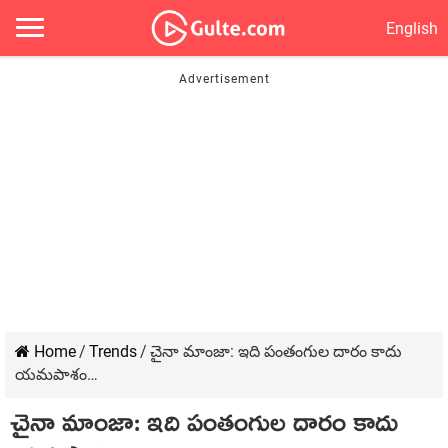
English
Home
/
Trends
/
చైనా మాంజా: ఇది పంతంగుల దారం కాదు
యమపాశం…
చైనా మాంజా: ఇది పంతంగుల దారం కాదు