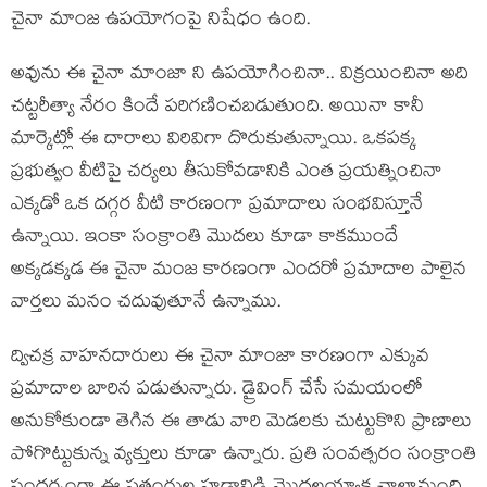
చైనా మాంజ ఉపయోగంపై నిషేధం ఉంది.
అవును ఈ చైనా మాంజా ని ఉపయోగించినా.. విక్రయించినా అది
చట్టరీత్యా నేరం కిందే పరిగణించబడుతుంది. అయినా కానీ
మార్కెట్లో ఈ దారాలు విరివిగా దొరుకుతున్నాయి. ఒకపక్క
ప్రభుత్వం వీటిపై చర్యలు తీసుకోవడానికి ఎంత ప్రయత్నించినా
ఎక్కడో ఒక దగ్గర వీటి కారణంగా ప్రమాదాలు సంభవిస్తూనే
ఉన్నాయి. ఇంకా సంక్రాంతి మొదలు కూడా కాకముందే
అక్కడక్కడ ఈ చైనా మంజ కారణంగా ఎందరో ప్రమాదాల పాలైన
వార్తలు మనం చదువుతూనే ఉన్నాము.
ద్విచక్ర వాహనదారులు ఈ చైనా మాంజా కారణంగా ఎక్కువ
ప్రమాదాల బారిన పడుతున్నారు. డ్రైవింగ్ చేసే సమయంలో
అనుకోకుండా తెగిన ఈ తాడు వారి మెడలకు చుట్టుకొని ప్రాణాలు
పోగొట్టుకున్న వ్యక్తులు కూడా ఉన్నారు. ప్రతి సంవత్సరం సంక్రాంతి