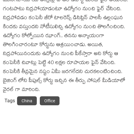
మునిగిపోయాయి అన్నట్లు హెఆర్ డిపార్ట్ మెంట్ ఫైర్ అయింది.
గంటపాటు నిద్రపోయాడంటూ ఉద్యోగం నుంచి ఫైర్ చేసింది.
నిద్రపోవడం కంపెనీ జీరో టాలరెన్స్ డిసిప్లిన్ పాలసీ ఉల్లంఘన
కిందకు వస్తుందని నోటీసులిచ్చి ఉద్యోగం నుంచి తొలగించింది.
ఉద్యోగం కోల్పోయిన ఝాంగ్.. తనను అన్యాయంగా
తొలగించారంటూ కోర్టును ఆశ్రయించాడు. అయిత,
నిద్రపోయినందుకు ఉద్యోగం నుంచి పీకేస్తారా అని కోర్టు ఆ
కంపెనీకి చివాట్లు పెట్టి 40 లక్షల రూపాయల ఫైన్ వేసింది.
కంపెనీకి తీవ్రమైన నష్టం ఏమీ జరగలేదని చురకలంటించింది.
బైజింగ్ లోని పీపుల్స్ కోర్టు ఇచ్చిన ఈ తీర్పు సోషల్ మీడియాలో
వైరల్ గా మారింది.
Tags
China
Office