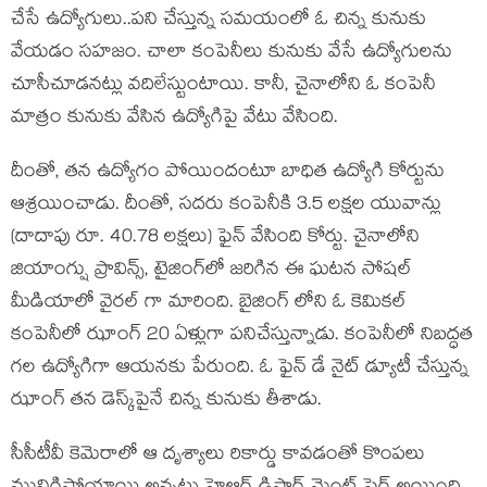
చేసే ఉద్యోగులు..పని చేస్తున్న సమయంలో ఓ చిన్న కునుకు
వేయడం సహజం. చాలా కంపెనీలు కునుకు వేసే ఉద్యోగులను
చూసీచూడనట్లు వదిలేస్టుంటాయి. కానీ, చైనాలోని ఓ కంపెనీ
మాత్రం కునుకు వేసిన ఉద్యోగిపై వేటు వేసింది.
దీంతో, తన ఉద్యోగం పోయిందంటూ బాధిత ఉద్యోగి కోర్టును
ఆశ్రయించాడు. దీంతో, సదరు కంపెనీకి 3.5 లక్షల యువాన్లు
(దాదాపు రూ. 40.78 లక్షలు) ఫైన్ వేసింది కోర్టు. చైనాలోని
జియాంగ్షు ప్రావిన్స్, టైజింగ్‌లో జరిగిన ఈ ఘటన సోషల్
మీడియాలో వైరల్ గా మారింది. బైజింగ్ లోని ఓ కెమికల్
కంపెనీలో ఝాంగ్‌ 20 ఏళ్లుగా పనిచేస్తున్నాడు. కంపెనీలో నిబద్ధత
గల ఉద్యోగిగా ఆయనకు పేరుంది. ఓ ఫైన్ డే నైట్ డ్యూటీ చేస్తున్న
ఝాంగ్ తన డెస్క్‌పైనే చిన్న కునుకు తీశాడు.
సీసీటీవీ కెమెరాలో ఆ దృశ్యాలు రికార్డు కావడంతో కొంపలు