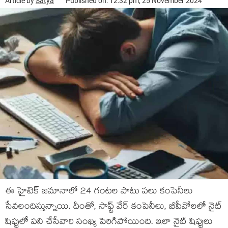
Article by
Satya
Published on: 12:32 pm, 25 November 2024
ఈ హైటెక్ జమానాలో 24 గంటల పాటు పలు కంపెనీలు
సేవలందిస్తున్నాయి. దీంతో, సాఫ్ట్ వేర్ కంపెనీలు, బీపీవోలలో నైట్
షిప్టులో పని చేసేవారి సంఖ్య పెరిగిపోయింది. ఇలా నైట్ షిప్టులు