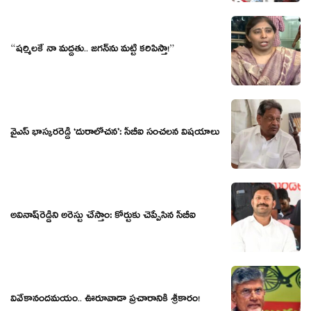
“ష‌ర్మిల‌కే నా మ‌ద్ద‌తు.. జ‌గ‌న్‌ను మ‌ట్టి క‌రిపిస్తా!”
వైఎస్ భాస్క‌రరెడ్డి ‘దురాలోచ‌న‌’: సీబీఐ సంచ‌లన విష‌యాలు
అవినాష్‌రెడ్డిని అరెస్టు చేస్తాం: కోర్టుకు చెప్పేసిన సీబీఐ
వివేకానందమ‌యం.. ఊరూవాడా ప్ర‌చారానికి శ్రీకారం!