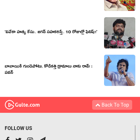
‘వివేకా హ‌త్య కేసు.. జ‌గ‌న్ స‌హ‌క‌రిస్తే.. 10 రోజుల్లో ఫినిష్‌!!’
బాబాయికి గుండెపోటు, కోడిక‌త్తి డ్రామాలు నాకు రావ్‌! :
ప‌వ‌న్
Back To Top
FOLLOW US