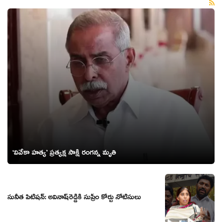
‘వివేకా హత్య’ ప్రత్యక్ష సాక్షి రంగన్న మృతి
సునీత పిటిష‌న్‌: అవినాష్‌రెడ్డికి సుప్రీం కోర్టు నోటీసులు