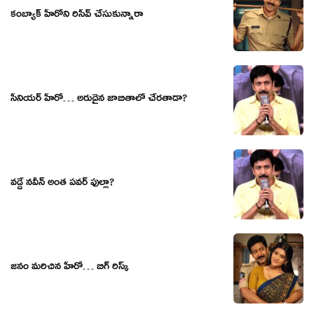
కంబ్యాక్ హీరోని రిసీవ్ చేసుకున్నారా
సీనియర్ హీరో… అరుదైన జాబితాలో చేరతాడా?
వ‌డ్డే న‌వీన్ అంత ప‌వ‌ర్ ఫుల్లా?
జనం మరిచిన హీరో… బిగ్ రిస్క్