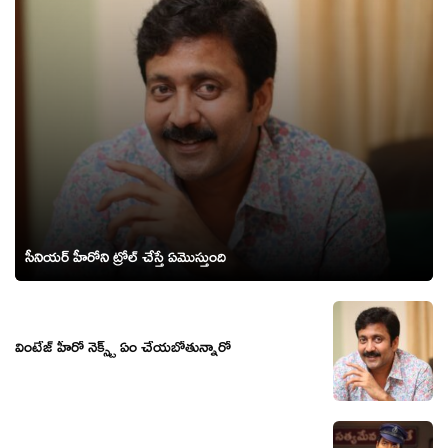
సీనియర్ హీరోని ట్రోల్ చేస్తే ఏమొస్తుంది
వింటేజ్ హీరో నెక్స్ట్ ఏం చేయబోతున్నారో