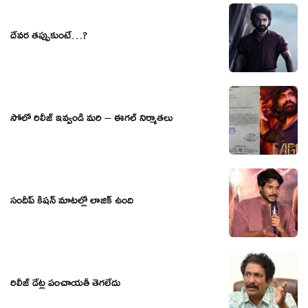
దేవర తప్పుకుంటే…?
సోలో రిలీజ్ ఇవ్వండి మరి – ఈగల్ నిర్మాతలు
సందీప్ కిషన్ మాటల్లో లాజిక్ ఉంది
రిలీజ్ డేట్ల పంచాయతీ తెగలేదు