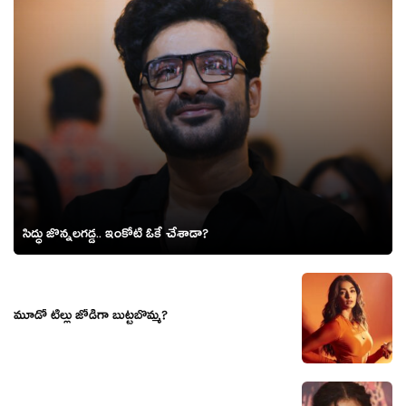
సిద్ధు జొన్నలగడ్డ.. ఇంకోటి ఓకే చేశాడా?
మూడో టిల్లు జోడిగా బుట్టబొమ్మ?