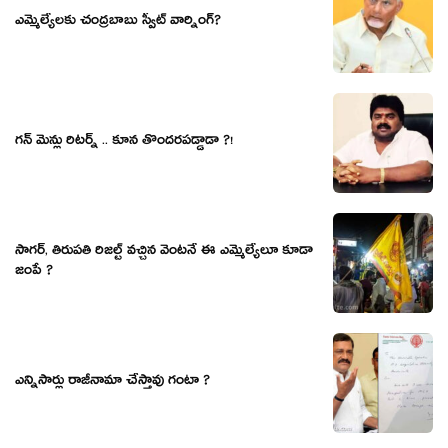
ఎమ్మెల్యేల‌కు చంద్ర‌బాబు స్వీట్ వార్నింగ్‌?
గన్ మెన్లు రిటర్న్ .. కూన తొందరపడ్డాడా ?!
సాగ‌ర్‌, తిరుప‌తి రిజ‌ల్ట్ వ‌చ్చిన వెంట‌నే ఈ ఎమ్మెల్యేలూ కూడా
జంపే ?
ఎన్నిసార్లు రాజీనామా చేస్తావు గంటా ?