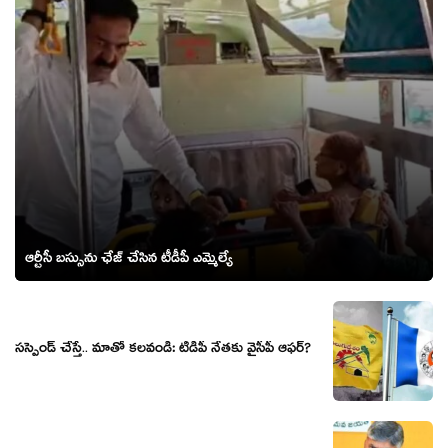
ఆర్టీసీ బస్సును ఛేజ్ చేసిన టీడీపీ ఎమ్మెల్యే
స‌స్పెండ్ చేస్తే.. మాతో క‌ల‌వండి: టీడీపీ నేత‌కు వైసీపీ ఆఫ‌ర్‌?