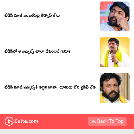
టీడీపీ మాజీ ఎంఎల్ఏపై కిడ్నాప్ కేసు
టీడీపీలో ఆ ఎమ్మెల్యే చాలా డిఫ‌రెంట్ గురూ!
టీడీపీ మాజీ ఎమ్మెల్యేకి త‌గ్గ‌ని హ‌వా.. దూకుడు లేని వైసీపీ నేత
Back To Top