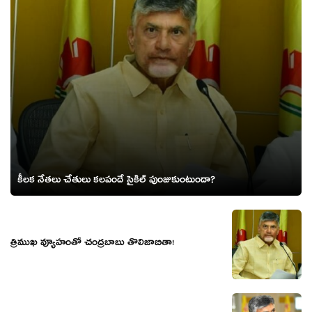
కీల‌క నేత‌లు చేతులు క‌ల‌పందే సైకిల్ పుంజుకుంటుందా?
త్రిముఖ వ్యూహంతో చంద్ర‌బాబు తొలిజాబితా!