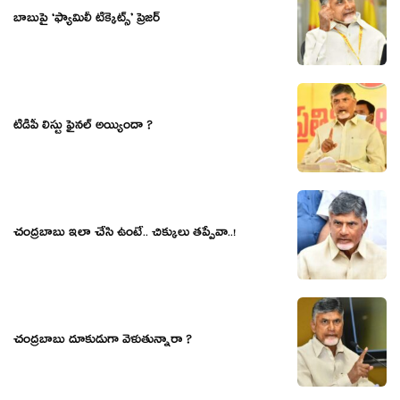
బాబుపై ‘ఫ్యామిలీ టిక్కెట్స్’ ప్రెజర్
టీడీపీ లిస్టు ఫైనల్ అయ్యిందా ?
చంద్ర‌బాబు ఇలా చేసి ఉంటే.. చిక్కులు త‌ప్పేవా..!
చంద్రబాబు దూకుడుగా వెళుతున్నారా ?