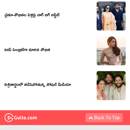
చైతూ-శోభితల పెళ్లిపై నాగ్ బిగ్ అప్డేట్
టాప్ సెలబ్రిటీగా మారిన శోభిత
నిశ్చితార్థంలో తడిసిపోతున్న సోషల్ మీడియా
Back To Top