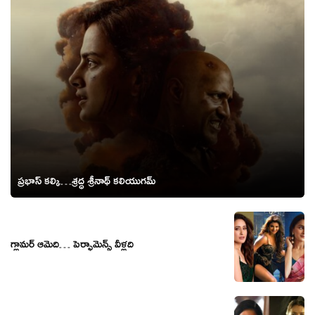
ప్రభాస్ కల్కి…శ్రద్ధ శ్రీనాథ్ కలియుగమ్
గ్లామర్ ఆమెది… పెర్ఫామెన్స్ వీళ్లది