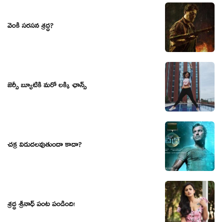
వెంకీ సరసన శ్రద్ధ?
జెర్సీ బ్యూటీకి మరో లక్కీ ఛాన్స్
చ‌క్ర విడుద‌ల‌వుతుందా కాదా?
శ్రద్ధ శ్రీనాధ్ పంట పండింది!