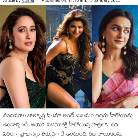
Article by
Kumar
Published on: 11:16 am, 13 January 2025
నందమూరి బాలకృష్ణ సినిమా అంటే మినిమం ఇద్దరు హీరోయిన్లు
ఉండాల్సిందే. ఆయన సినిమాల్లో హీరోయిన్ల పాత్రలకు కథ
పరంగా ప్రాధాన్యం తక్కువగానే ఉంటుంది. కథానాయికలను