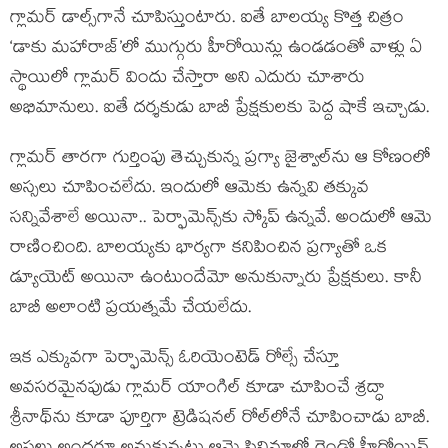
గ్లామర్ డాల్స్‌గానే చూపిస్తుంటారు. ఐతే బాలయ్య కొత్త చిత్రం
‘డాకు మహారాజ్’లో ముగ్గురు హీరోయిన్లు ఉండడంతో వాళ్లు ఏ
స్థాయిలో గ్లామర్ విందు చేస్తారా అని ఎదురు చూశారు
అభిమానులు. ఐతే దర్శకుడు బాబీ ప్రేక్షకులకు పెద్ద షాకే ఇచ్చాడు.
గ్లామర్ తారగా గుర్తింపు తెచ్చుకున్న ప్రగ్యా జైశ్వాల్‌ను ఆ కోణంలో
అస్సలు చూపించలేదు. ఇందులో ఆమెకు ఉన్నవి తక్కువ
సన్నివేశాలే అయినా.. పెర్ఫామెన్స్‌కు స్కోప్ ఉన్నవే. అందులో ఆమె
రాణించింది. బాలయ్యకు భార్యగా కనిపించిన ప్రగ్యాతో ఒక
డ్యూయెట్ అయినా ఉంటుందేమో అనుకున్నారు ప్రేక్షకులు. కానీ
బాబీ అలాంటి ప్రయత్నమే చేయలేదు.
ఇక ఎక్కువగా పెర్ఫామెన్స్ ఓరియెంటెడ్ రోల్సే చేస్తూ
అవసరమైనపుడు గ్లామర్ యాంగిల్ కూడా చూపించే శ్రద్ధా
శ్రీనాథ్‌ను కూడా పూర్తిగా ట్రెడిషనల్‌ రోల్‌లోనే చూపించాడు బాబీ.