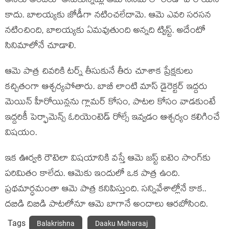
అసలు అందరూ అనుకున్నట్లు ఆమె సినిమాలో రెండో హీరోయిన్
కాదు. బాలయ్యకు జోడీగా నటించలేదామె. ఆమె ఎవరి సరసన
నటించింది, బాలయ్యకు ఏమవుతుంది అన్నది ట్విస్ట్. అదేంటో
సినిమాలోనే చూడాలి.
ఆమె పాత్ర చివరికి టర్న్ తీసుకునే తీరు చూశాక ప్రేక్షకులు
కచ్చితంగా ఆశ్చర్యపోతారు. బాబీ లాంటి మాస్ డైరెక్టర్ ఇద్దరు
మెయిన్ హీరోయిన్లను గ్లామర్ కోసం, పాటల కోసం వాడకుంటే
ఇద్దరికీ పెర్ఫామెన్స్ ఓరియెంటెడ్ రోల్సే ఇవ్వడం ఆశ్చర్యం కలిగించే
విషయం.
ఇక ఊర్వశి రౌటెలా విషయానికి వస్తే ఆమె జస్ట్ ఐటెం సాంగ్‌కు
పరిమితం కాలేదు. ఆమెకు ఇందులో ఒక పాత్ర ఉంది.
ప్రథమార్ధమంతా ఆమె పాత్ర కనిపిస్తుంది. సన్నివేశాల్లోనే కాక..
దబిడి దిబిడి పాటలోనూ ఆమె బాగానే అందాలు ఆరబోసింది.
Tags
Balakrishna
Daaku Maharaaj