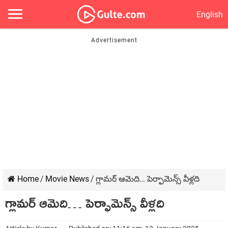
English
Home
/
Movie News
/
గ్లామర్ ఆమెది… పెర్ఫామెన్స్ వీళ్లది
గ్లామర్ ఆమెది… పెర్ఫామెన్స్ వీళ్లది