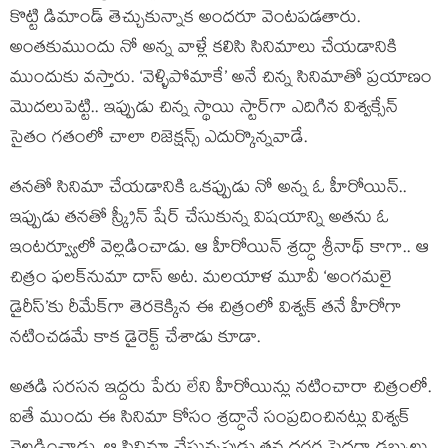
కొట్టి డిమాండ్ తెచ్చుకున్నాక అందరూ వెంటపడతారు.
అంతకుముందు నో అన్న వాళ్లే కలిసి సినిమాలు చేయడానికి
ముందుకు వస్తారు. ‘వెళ్ళిపోమాకే’ అనే చిన్న సినిమాతో ప్రయాణం
మొదలుపెట్టి.. ఇప్పుడు చిన్న స్థాయి స్టార్‌గా ఎదిగిన విశ్వక్సేన్
సైతం గతంలో చాలా రిజెక్షన్స్ ఎదుర్కొన్నవాడే.
తనతో సినిమా చేయడానికి ఒకప్పుడు నో అన్న ఓ హీరోయిన్..
ఇప్పుడు తనతో స్క్రీన్ షేర్ చేసుకున్న విషయాన్ని అతను ఓ
ఇంటర్వ్యూలో వెల్లడించాడు. ఆ హీరోయిన్ శ్రద్ధా శ్రీనాథ్ కాగా.. ఆ
చిత్రం ఫలక్‌నుమా దాస్ అట. మలయాళ మూవీ ‘అంగమలై
డైరీస్’కు రీమేక్‌గా తెరకెక్కిన ఈ చిత్రంలో విశ్వక్ తనే హీరోగా
నటించడమే కాక డైరెక్ట్ చేశాడు కూడా.
అతడి సరసన ఇద్దరు పేరు లేని హీరోయిన్లు నటించారా చిత్రంలో.
ఐతే ముందు ఈ సినిమా కోసం శ్రద్ధానే సంప్రదించినట్లు విశ్వక్