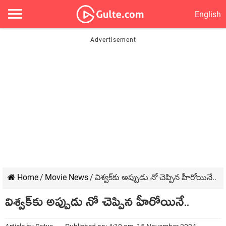
English
Home
/
Movie News
/
విశ్వక్‌కు అప్పుడు నో చెప్పిన హీరోయినే..
విశ్వక్‌కు అప్పుడు నో చెప్పిన హీరోయినే..