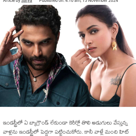
Article by
Satya
Published on: 4:10 am, 15 November 2024
ఇండస్ట్రీలో ఏ బ్యాగ్రౌండ్ లేకుండా కెరీర్లో తొలి అడుగులు వేస్తున్న
వాళ్లను ఇండస్ట్రీలో పెద్దగా పట్టించుకోరు. కానీ వాళ్లే మంచి హిట్