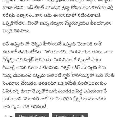
వెల్లడించాడు. ఆ సినిమా చేస్తున్నపుడు తన దగ్గర పెద్దగా డబ్బులు
కూడా లేవని.. బస్ టికెట్ వేసుకుని శ్రద్ధా కోసం బెంగళూరుకు వెళ్లి
నరేషన్ ఇచ్చానని.. కానీ ఆమె ఈ సినిమాలో నటించడానికి
ఒప్పుకోలేదని.. దీంతో బస్సు డబ్బులు వేస్టయ్యాయని ఫీలయ్యానని
విశ్వక్ తెలిపాడు.
ఐతే అప్పుడు నో చెప్పిన హీరోయినే ఇప్పుడు ‘మెకానిక్ రాకీ’
చిత్రంలో తనకు జోడీగా నటించిందని.. ఈ విషయం తనకు చాలా
కిక్కిచ్చిందని విశ్వక్ తెలిపాడు. ఈ సినిమాలో శ్రద్ధాతో పాటు
మీనాక్షి చౌదరి కూడా నటించింది. విశ్వక్ కెరీర్ మొదలైన తీరు
గుర్తు చేసుకుంటే ఇప్పుడు ఇలాంటి స్టార్ హీరోయిన్లతో మిడ్ రేంజ్
సినిమాలు చేయడం, తనకంటూ ఒక ఇమేజ్ సంపాదించుకుని
ఓపెనింగ్స్ కూడా తెచ్చుకోగలుగుతుండడం పెద్ద విషయంగానే
భావించాలి. ‘మెకానిక్ రాకీ’ ఈ నెల 22న ప్రేక్షకుల ముందుకు
రానున్న సంగతి తెలిసిందే.
Tags
Mechanic Rocky
Shraddha Srinath