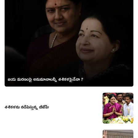
జయ మరణంపై అనుమానాలన్నీ శశికళపైనేనా ?
శ‌శిక‌ళ‌ను న‌డిపిస్తున్న బీజేపీ!