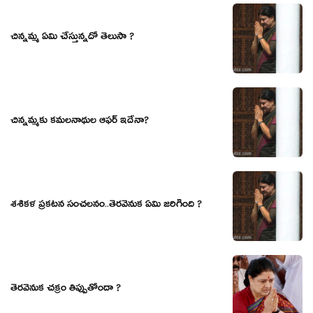
చిన్నమ్మ ఏమి చేస్తున్నదో తెలుసా ?
చిన్నమ్మకు కమలనాథుల ఆఫర్ ఇదేనా?
శశికళ ప్రకటన సంచలనం..తెరవెనుక ఏమి జరిగింది ?
తెరవెనుక చక్రం తిప్పుతోందా ?