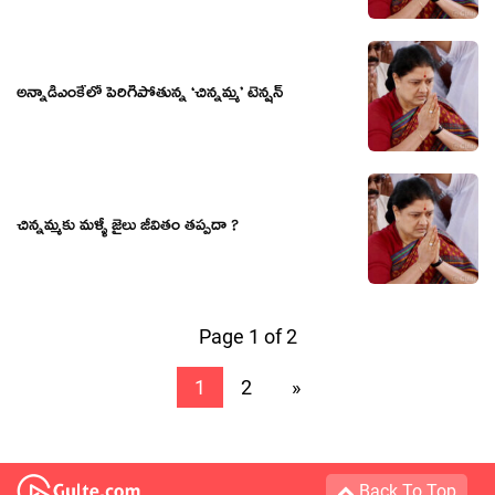
అన్నాడీఎంకేలో పెరిగిపోతున్న ‘చిన్నమ్మ’ టెన్షన్
చిన్నమ్మకు మళ్ళీ జైలు జీవితం తప్పదా ?
Page 1 of 2
1
2
»
Back To Top