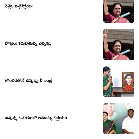
నెచ్చెలి వ‌చ్చేస్తోంది!
పావులు కదుపుతున్న చిన్నమ్మ
తొందరలోనే చిన్నమ్మ రీ ఎంట్రీ
చిన్నమ్మ విషయంలో అనూహ్య నిర్ణయం