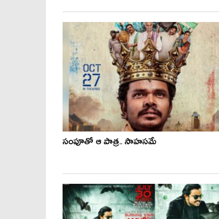
సంపూతో ఆ పాత్ర.. సాహసమే