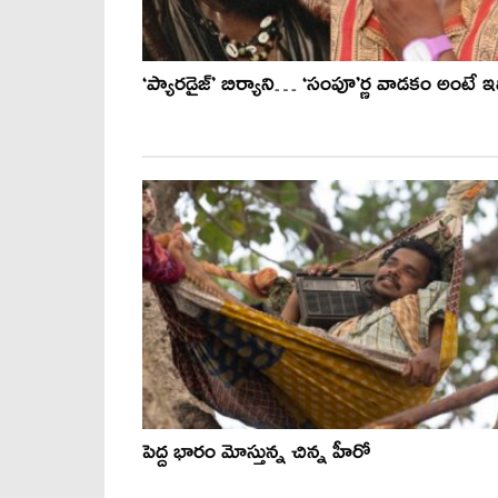
‘ప్యారడైజ్’ బిర్యాని… ‘సంపూ’ర్ణ వాడకం అంటే ఇ
పెద్ద భారం మోస్తున్న చిన్న హీరో