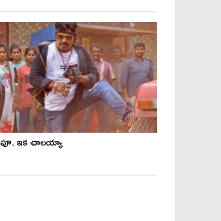
పూ.. ఇక చాలయ్యా