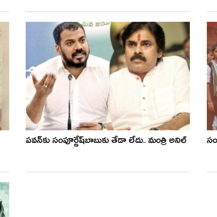
ప‌వ‌న్‌కు సంపూర్ణేష్‌బాబుకు తేడా లేదు.. మంత్రి అనిల్
సం