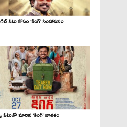
ంగిల్ ఓటు కోసం ‘కింగ్’ సింహాసనం
్క ఓటుతో మారిన ‘కింగ్’ జాతకం