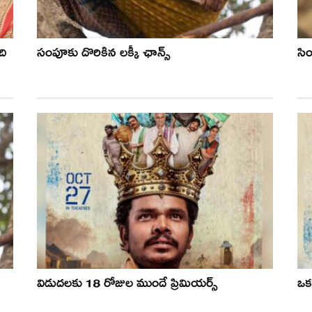
ది
సంపూకు దొరికిన లక్కీ ఛాన్స్
సి
విడుదలకు 18 రోజుల ముందే ప్రిమియర్స్
ఒక