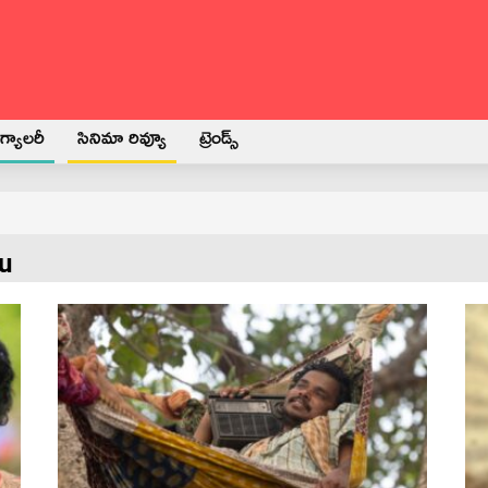
్యాలరీ
సినిమా రివ్యూ
ట్రెండ్స్
u