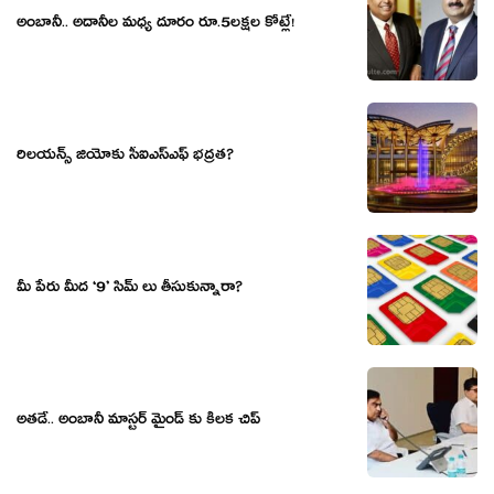
అంబానీ.. అదానీల మధ్య దూరం రూ.5లక్షల కోట్లే!
రిలయన్స్ జియోకు సీఐఎస్ఎఫ్ భద్రత?
మీ పేరు మీద ‘9’ సిమ్ లు తీసుకున్నారా?
అతడే.. అంబానీ మాస్టర్ మైండ్ కు కీలక చిప్