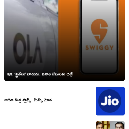
ఇక‌, ‘ప్రైవేటు’ బాదుడు.. జ‌నాల జేబులకు చిల్లే!
జియో కొత్త ప్లాన్స్.. మీమ్స్ మోత