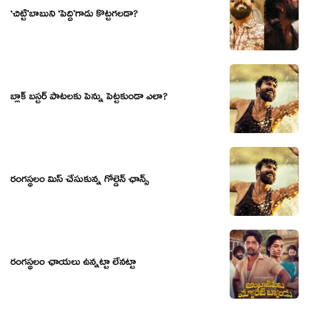
‘చిట్టి’బాబుని ‘పెద్ది’గాడు కొట్టగలడా?
బ్లాక్ బస్టర్ పాటలకు పెన్ను పెట్టకుండా ఎలా?
రంగస్థలం మిస్ చేసుకున్న గోల్డెన్ ఛాన్స్
రంగస్థలం ఛాయలు ఉన్నట్టా లేనట్టా