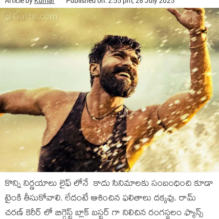
Article by
Kumar
Published on: 2:55 pm, 28 July 2025
కొన్ని నిర్ణయాలు లైఫ్ లోనే కాదు సినిమాలకు సంబంధించి కూడా
టైంకి తీసుకోవాలి. లేదంటే ఆశించిన ఫలితాలు దక్కవు. రామ్
చరణ్ కెరీర్ లో బిగ్గెస్ట్ బ్లాక్ బస్టర్ గా నిలిచిన రంగస్థలం ఫ్యాన్స్