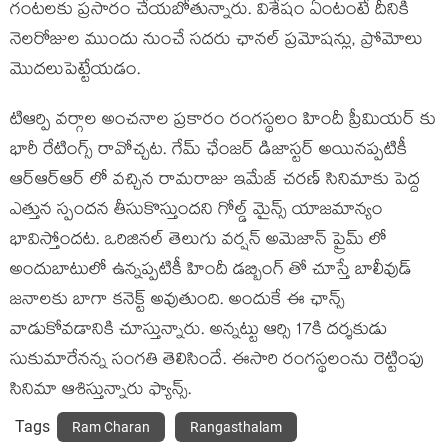
గంటలకు ప్రసారం చేయబోతున్నారు. విశేషం ఏంటంటే దీనికి
నెలరోజుల ముందు నుంచే సదరు ఛానల్ ప్రమోషన్లు, ప్రోమోలు
మొదలుపెట్టేయడం.
టిఆర్పి వర్గాల అంచనాల ప్రకారం రంగస్థలం హిందీ ప్రీమియర్ కు
భారీ రేటింగ్స్ రావోచ్చట. గేమ్ ఛేంజర్ డిజాస్టర్ అయినప్పటికీ
ఆర్ఆర్ఆర్ లో వచ్చిన రామరాజు ఇమేజ్ చరణ్ సినిమాకు పెద్ద
ఎత్తున స్పందన తీసుకొస్తుందని గోల్డ్ మైన్స్ యాజమాన్యం
భావిస్తోందట. ఒరిజినల్ తెలుగు వర్షన్ అమెజాన్ ప్రైమ్ లో
అందుబాటులో ఉన్నప్పటికీ హిందీ డబ్బింగ్ తో చూస్తే బాలీవుడ్
జనాలకు బాగా కనెక్ట్ అవుతుంది. అందుకే ఈ ఛాన్స్
వాడుకోవడానికి చూస్తున్నారు. అన్నట్టు ఆర్సి 17కి దర్శకుడు
సుకుమారేనన్న సంగతి తెలిసిందే. ఈసారి రంగస్థలంను రెట్టింపు
సినిమా ఆశిస్తున్నారు ఫ్యాన్స్.
Tags
Ram Charan
Rangasthalam