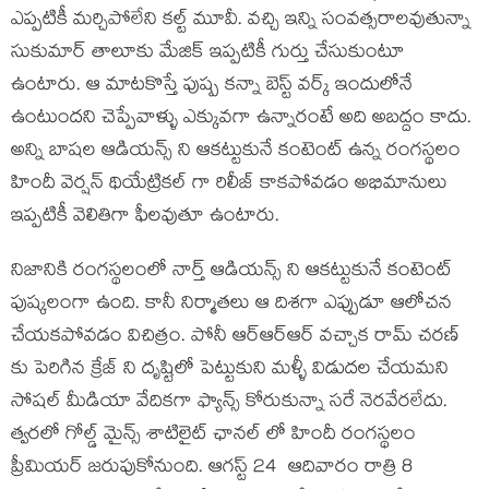
ఎప్పటికీ మర్చిపోలేని కల్ట్ మూవీ. వచ్చి ఇన్ని సంవత్సరాలవుతున్నా
సుకుమార్ తాలూకు మేజిక్ ఇప్పటికీ గుర్తు చేసుకుంటూ
ఉంటారు. ఆ మాటకొస్తే పుష్ప కన్నా బెస్ట్ వర్క్ ఇందులోనే
ఉంటుందని చెప్పేవాళ్ళు ఎక్కువగా ఉన్నారంటే అది అబద్దం కాదు.
అన్ని బాషల ఆడియన్స్ ని ఆకట్టుకునే కంటెంట్ ఉన్న రంగస్థలం
హిందీ వెర్షన్ థియేట్రికల్ గా రిలీజ్ కాకపోవడం అభిమానులు
ఇప్పటికీ వెలితిగా ఫీలవుతూ ఉంటారు.
నిజానికి రంగస్థలంలో నార్త్ ఆడియన్స్ ని ఆకట్టుకునే కంటెంట్
పుష్కలంగా ఉంది. కానీ నిర్మాతలు ఆ దిశగా ఎప్పుడూ ఆలోచన
చేయకపోవడం విచిత్రం. పోనీ ఆర్ఆర్ఆర్ వచ్చాక రామ్ చరణ్
కు పెరిగిన క్రేజ్ ని దృష్టిలో పెట్టుకుని మళ్ళీ విడుదల చేయమని
సోషల్ మీడియా వేదికగా ఫ్యాన్స్ కోరుకున్నా సరే నెరవేరలేదు.
త్వరలో గోల్డ్ మైన్స్ శాటిలైట్ ఛానల్ లో హిందీ రంగస్థలం
ప్రీమియర్ జరుపుకోనుంది. ఆగస్ట్ 24 ఆదివారం రాత్రి 8