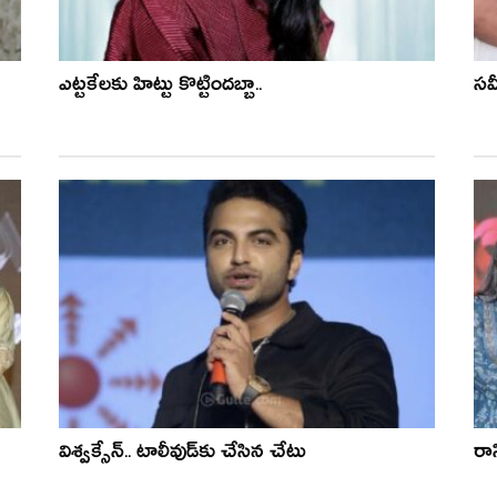
ఎట్టకేలకు హిట్టు కొట్టిందబ్బా..
సమ
విశ్వక్సేన్.. టాలీవుడ్‌కు చేసిన చేటు
రాస