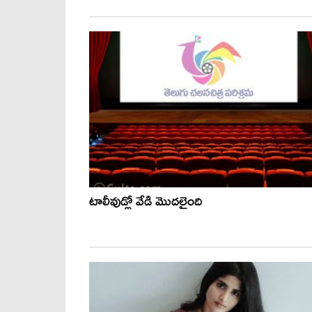
టాలీవుడ్లో వేడి మొదలైంది