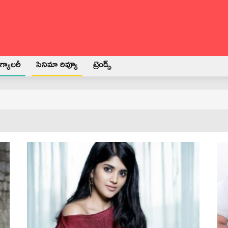
్యాలరీ
సినిమా రివ్యూ
ట్రెండ్స్