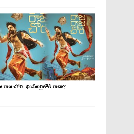
జ రాజ చోర.. థియేటర్లలోకి రాదా?