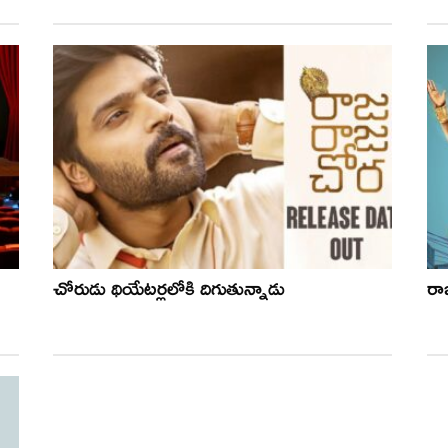
చోరుడు థియేటర్లలోకి దిగుతున్నాడు
రా