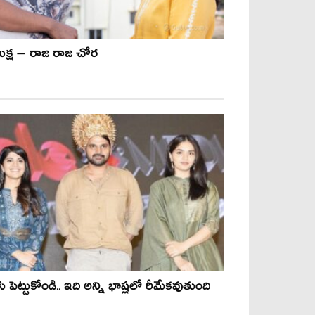
ీక్ష – రాజ రాజ చోర
ి పెట్టుకోండి.. ఇది అన్ని భాష్ల‌లో రీమేకవుతుంది