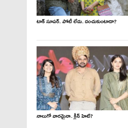
టాక్ సూప‌ర్.. పోటీ లేదు.. దంచుకుంటాడా?
నాలుగో వారమైనా.. క్లీన్ హిట్?