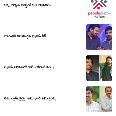
ఒక్క నిర్మాణ సంస్థ‌లో 30 సినిమాలు
మారుతికి కలిసొచ్చిన ప్రభాస్ లీక్
ప్రభాస్ సినిమాలో రామ్ గోపాల్ వర్మ ?
ఇటు బ్లాక్‌బ‌స్ట‌ర్లు.. అటు భారీ క‌మిట్మెంట్లు