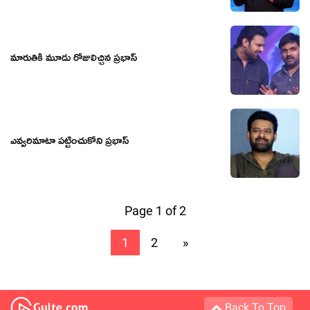
మారుతికి మూడు రోజులిచ్చిన ప్రభాస్
ఎవ్వరిమాటా పట్టించుకోని ప్రభాస్
Page 1 of 2
1
2
»
Back To Top