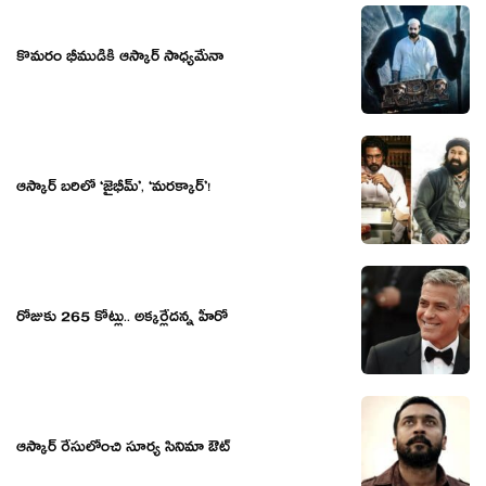
కొమరం భీముడికి ఆస్కార్ సాధ్యమేనా
ఆస్కార్ బరిలో ‘జైభీమ్’, ‘మరక్కార్’!
రోజుకు 265 కోట్లు.. అక్కర్లేదన్న హీరో
ఆస్కార్ రేసులోంచి సూర్య సినిమా ఔట్